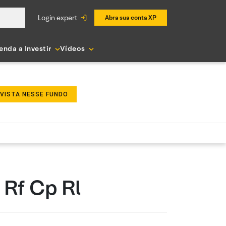
login expert
Abra sua conta XP
enda a Investir
Vídeos
NVISTA NESSE FUNDO
 Rf Cp Rl