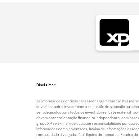
Disclaimer:
As informações contidas nessa mensagem têm caráter merame
ativo financeiro, investimento, sugestão de alocação ou ado
ser adequados para todos os investidores. Este material não 
devem obter orientação financeira independente, com base e
grupo XP se eximem de qualquer responsabilidade por quaisque
informações complementares, lâmina de informações essenciai
rentabilidade divulgada não é líquida de impostos. Fundos 