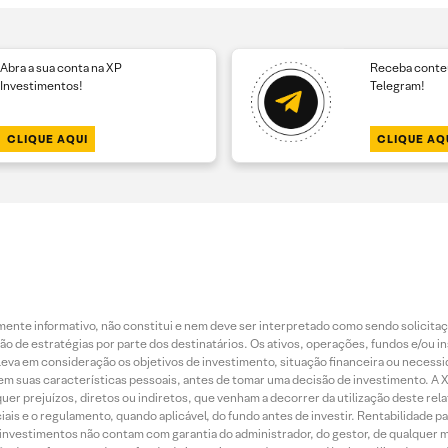
Abra a sua conta na XP
Receba conteú
Investimentos!
Telegram!
CLIQUE AQUI
CLIQUE AQ
nte informativo, não constitui e nem deve ser interpretado como sendo solicita
ção de estratégias por parte dos destinatários. Os ativos, operações, fundos e/ou 
leva em consideração os objetivos de investimento, situação financeira ou necessi
m suas características pessoais, antes de tomar uma decisão de investimento. A 
r prejuízos, diretos ou indiretos, que venham a decorrer da utilização deste rela
s e o regulamento, quando aplicável, do fundo antes de investir. Rentabilidade pa
de investimentos não contam com garantia do administrador, do gestor, de qualque