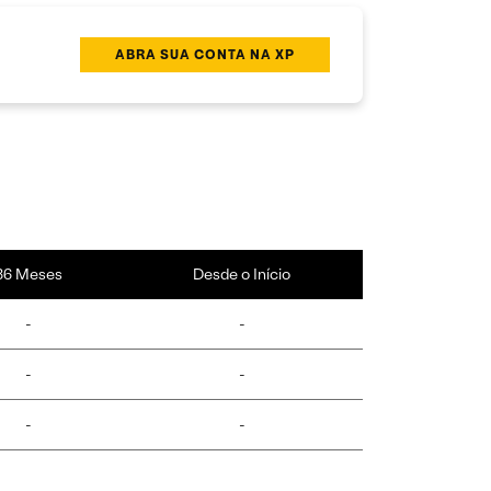
ABRA SUA CONTA NA XP
36 Meses
Desde o Início
-
-
-
-
-
-