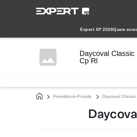
Expert XP 2026
Quem som
Daycoval Classic 
Cp Rl
Previdência Privada
Daycoval Classic 
Daycoval