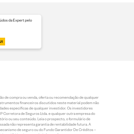
dos da Expert pelo
UI
ção de compra ou venda, oferta ou recomendação de qualquer
instrumentos financeiros discutidos neste material podem não
dades específicas de qualquer investidor. Os investidores
XP Corretora de Seguros Ltda. e qualquer outra empresa do
tório ou seu conteúdo. Leia o prospecto, o formulário de
ssada não representa garantia de rentabilidade futura. A
r mecanismo de seguro ou do Fundo Garantidor De Créditos –