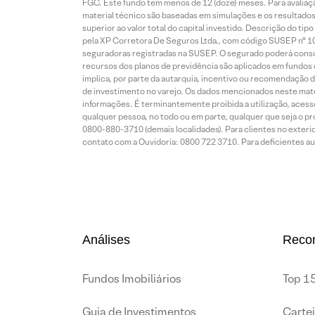
FGC. Este fundo tem menos de 12 (doze) meses. Para avaliaç
material técnico são baseadas em simulações e os resultados 
superior ao valor total do capital investido. Descrição do 
pela XP Corretora De Seguros Ltda., com código SUSEP n° 1
seguradoras registradas na SUSEP. O segurado poderá consult
recursos dos planos de previdência são aplicados em fundos 
implica, por parte da autarquia, incentivo ou recomendação 
de investimento no varejo. Os dados mencionados neste mat
informações. É terminantemente proibida a utilização, acesso
qualquer pessoa, no todo ou em parte, qualquer que seja o p
0800-880-3710 (demais localidades). Para clientes no exterio
contato com a Ouvidoria: 0800 722 3710. Para deficientes audi
Análises
Reco
Fundos Imobiliários
Top 15
Guia de Investimentos
Carte