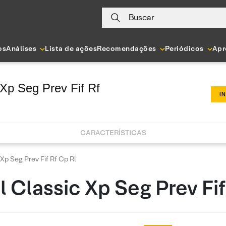
Buscar
os
Análises
Lista de ações
Recomendações
Periódicos
Apr
Xp Seg Prev Fif Rf
I
CARACTERÍSTICAS
Xp Seg Prev Fif Rf Cp Rl
 Classic Xp Seg Prev Fif