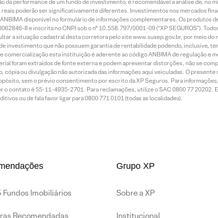
ão da performance de um fundo de investimento, é recomendável a análise de, no m
reais poderão ser significativamente diferentes. Investimentos nos mercados financ
tipo ANBIMA disponível no formulário de informações complementares. Os produtos 
0062846-8 e inscrita no CNPJ sob o n° 10.558.797/0001-09 (“XP SEGUROS”). Todos
ar a situação cadastral desta corretora pelo site www.susep.gov.br, por meio do 
de investimento que não possuem garantia de rentabilidade podendo, inclusive, ter
de comercialização esta instituição é aderente ao código ANBIMA de regulação e me
erial foram extraídos de fonte externa e podem apresentar distorções, não se c
, cópia ou divulgação não autorizada das informações aqui veiculadas. O presente 
ropósito, sem o prévio consentimento por escrito da XP Seguros. Para informações,
r o contato é 55-11-4935-2701. Para reclamações, utilize o SAC 0800 77 20202. E se
tivos ou de fala favor ligar para 0800 771 0101 (todas as localidades).
mendações
Grupo XP
 Fundos Imobiliários
Sobre a XP
iras Recomendadas
Institucional