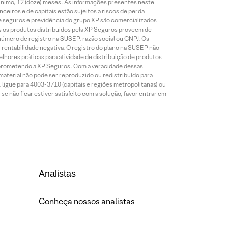
ínimo, 12 (doze) meses. As informações presentes neste
eiros e de capitais estão sujeitos a riscos de perda
de seguros e previdência do grupo XP são comercializados
 os produtos distribuídos pela XP Seguros proveem de
número de registro na SUSEP, razão social ou CNPJ. Os
 rentabilidade negativa. O registro do plano na SUSEP não
lhores práticas para atividade de distribuição de produtos
omprometendo a XP Seguros. Com a veracidade dessas
material não pode ser reproduzido ou redistribuído para
 ligue para 4003-3710 (capitais e regiões metropolitanas) ou
 não ficar estiver satisfeito com a solução, favor entrar em
Analistas
Conheça nossos analistas