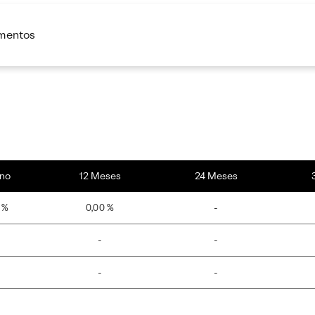
imentos
no
12 Meses
24 Meses
 %
0,00 %
-
-
-
-
-