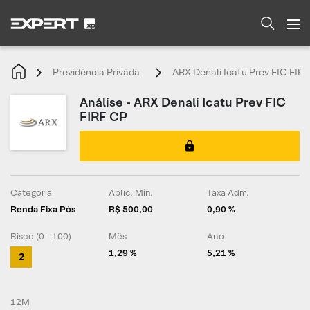
Previdência Privada
ARX Denali Icatu Prev FIC FIR
Análise - ARX Denali Icatu Prev FIC
FIRF CP
Categoria
Aplic. Mín.
Taxa Adm.
Renda Fixa Pós
R$ 500,00
0,90 %
Risco (0 - 100)
Mês
Ano
1,29 %
5,21 %
2
12M