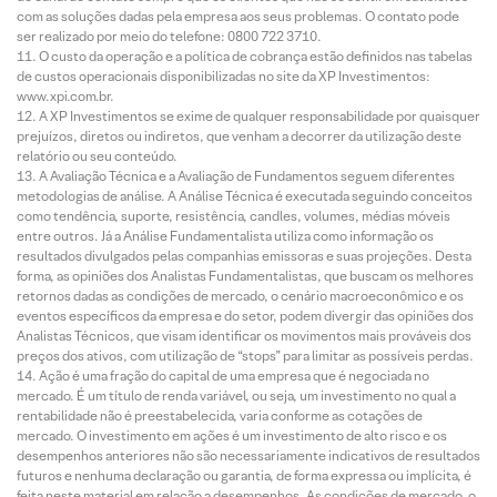
com as soluções dadas pela empresa aos seus problemas. O contato pode
ser realizado por meio do telefone: 0800 722 3710.
O custo da operação e a política de cobrança estão definidos nas tabelas
de custos operacionais disponibilizadas no site da XP Investimentos:
www.xpi.com.br.
A XP Investimentos se exime de qualquer responsabilidade por quaisquer
prejuízos, diretos ou indiretos, que venham a decorrer da utilização deste
relatório ou seu conteúdo.
A Avaliação Técnica e a Avaliação de Fundamentos seguem diferentes
metodologias de análise. A Análise Técnica é executada seguindo conceitos
como tendência, suporte, resistência, candles, volumes, médias móveis
entre outros. Já a Análise Fundamentalista utiliza como informação os
resultados divulgados pelas companhias emissoras e suas projeções. Desta
forma, as opiniões dos Analistas Fundamentalistas, que buscam os melhores
retornos dadas as condições de mercado, o cenário macroeconômico e os
eventos específicos da empresa e do setor, podem divergir das opiniões dos
Analistas Técnicos, que visam identificar os movimentos mais prováveis dos
preços dos ativos, com utilização de “stops” para limitar as possíveis perdas.
Ação é uma fração do capital de uma empresa que é negociada no
mercado. É um título de renda variável, ou seja, um investimento no qual a
rentabilidade não é preestabelecida, varia conforme as cotações de
mercado. O investimento em ações é um investimento de alto risco e os
desempenhos anteriores não são necessariamente indicativos de resultados
futuros e nenhuma declaração ou garantia, de forma expressa ou implícita, é
feita neste material em relação a desempenhos. As condições de mercado, o