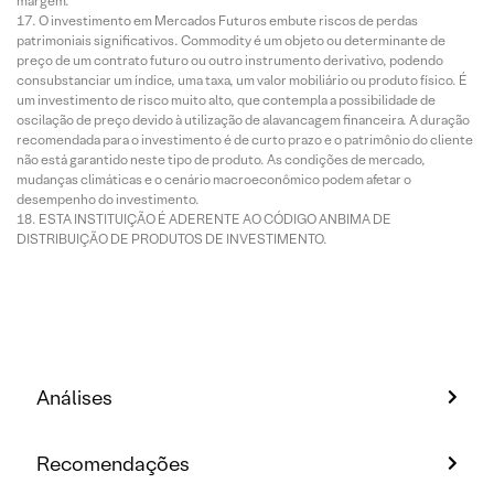
margem.
O investimento em Mercados Futuros embute riscos de perdas
patrimoniais significativos. Commodity é um objeto ou determinante de
preço de um contrato futuro ou outro instrumento derivativo, podendo
consubstanciar um índice, uma taxa, um valor mobiliário ou produto físico. É
um investimento de risco muito alto, que contempla a possibilidade de
oscilação de preço devido à utilização de alavancagem financeira. A duração
recomendada para o investimento é de curto prazo e o patrimônio do cliente
não está garantido neste tipo de produto. As condições de mercado,
mudanças climáticas e o cenário macroeconômico podem afetar o
desempenho do investimento.
ESTA INSTITUIÇÃO É ADERENTE AO CÓDIGO ANBIMA DE
DISTRIBUIÇÃO DE PRODUTOS DE INVESTIMENTO.
Análises
Recomendações