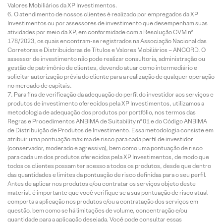
Valores Mobiliários da XP Investimentos.
O atendimento de nossos clientes é realizado por empregados da XP
Investimentos ou por assessores de investimento que desempenham suas
atividades por meio da XP, em conformidade com a Resolução CVM nº
178/2023, os quais encontram-se registrados na Associação Nacional das
Corretoras e Distribuidoras de Títulos e Valores Mobiliários – ANCORD. O
assessor de investimento não pode realizar consultoria, administração ou
gestão de patrimônio de clientes, devendo atuar como intermediário e
solicitar autorização prévia do cliente para a realização de qualquer operação
no mercado de capitais.
Para fins de verificação da adequação do perfil do investidor aos serviços e
produtos de investimento oferecidos pela XP Investimentos, utilizamos a
metodologia de adequação dos produtos por portfólio, nos termos das
Regras e Procedimentos ANBIMA de Suitability nº 01 e do Código ANBIMA
de Distribuição de Produtos de Investimento. Essa metodologia consiste em
atribuir uma pontuação máxima de risco para cada perfil de investidor
(conservador, moderado e agressivo), bem como uma pontuação de risco
para cada um dos produtos oferecidos pela XP Investimentos, de modo que
todos os clientes possam ter acesso a todos os produtos, desde que dentro
das quantidades e limites da pontuação de risco definidas para o seu perfil.
Antes de aplicar nos produtos e/ou contratar os serviços objeto deste
material, é importante que você verifique se a sua pontuação de risco atual
comporta a aplicação nos produtos e/ou a contratação dos serviços em
questão, bem como se há limitações de volume, concentração e/ou
quantidade para a aplicação desejada. Você pode consultar essas