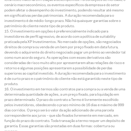
cenário macroeconômico, os eventos específicos da empresa e do setor
podem afetar o desempenho do investimento, podendo resultar até mesmo
em significativas perdas patrimoniais. A duração recomendada para o
investimento é de médio-longo prazo. Não há quaisquer garantias sobre o
patrimônio do cliente neste tipo de produto.
O investimento em opções é preferencialmente indicado para
investidores de perfil agressivo, de acordo com a política de suitability
praticada pela XP Investimentos. No mercado de opções, são negociados
direitos de compra ou venda de um bem por preço fixado em data futura,
devendo o adquirente do direito negociado pagar um prêmio ao vendedor tal
como num acordo seguro. As operações com esses derivativos são
consideradas de risco muito alto por apresentarem altas relações de risco e
retorno e algumas posições apresentarem a possibilidade de perdas
superiores ao capital investido. A duração recomendada para o investimento
é de curto prazo e o patrimônio do cliente não está garantido neste tipo de
produto.
O investimento em termos são contratos para compra ou a venda de uma
determinada quantidade de ações, a um preço fixado, para liquidação em
prazo determinado. O prazo do contrato a Termo é livremente escolhido
pelos investidores, obedecendo o prazo mínimo de 16 dias e máximo de 999
dias corridos. O preço será o valor da ação adicionado de uma parcela
correspondente aos juros – que são fixados livremente em mercado, em
função do prazo do contrato. Toda transação a termo requer um depósito de
garantia. Essas garantias são prestadas em duas formas: cobertura ou