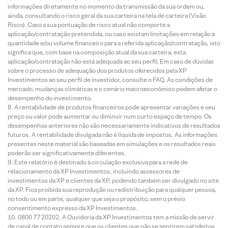
informações diretamente no momento da transmissão da sua ordem ou,
ainda, consultando o risco geral da sua carteira na tela de carteira (Visão
Risco). Caso a sua pontuação de risco atual não comporte a
aplicação/contratação pretendida, ou caso existam limitações em relação à
quantidade e/ou volume financeiro para a referida aplicação/contratação, isto
significa que, com base na composição atual da sua carteira, esta
aplicação/contratação não está adequada ao seu perfil. Em caso de dúvidas
sobre o processo de adequação dos produtos oferecidos pela XP
Investimentos ao seu perfil de investidor, consulte o FAQ. As condições de
mercado, mudanças climáticas e o cenário macroeconômico podem afetar o
desempenho do investimento.
A rentabilidade de produtos financeiros pode apresentar variações e seu
preço ou valor pode aumentar ou diminuir num curto espaço de tempo. Os
desempenhos anteriores não são necessariamente indicativos de resultados
futuros. A rentabilidade divulgada não é líquida de impostos. As informações
presentes neste material são baseadas em simulações e os resultados reais
poderão ser significativamente diferentes.
Este relatório é destinado à circulação exclusiva para a rede de
relacionamento da XP Investimentos, incluindo assessores de
investimentos da XP e clientes da XP, podendo também ser divulgado no site
da XP. Fica proibida sua reprodução ou redistribuição para qualquer pessoa,
no todo ou em parte, qualquer que seja o propósito, sem o prévio
consentimento expresso da XP Investimentos.
0800 77 20202. A Ouvidoria da XP Investimentos tem a missão de servir
de canal de contato sempre que os clientes que não se sentirem satisfeitos