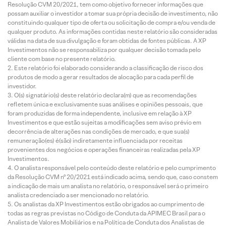
Resolução CVM 20/2021, tem como objetivo fornecer informações que
possam auxiliar o investidor a tomar sua própria decisão de investimento, não
constituindo qualquer tipo de oferta ou solicitação de compra e/ou venda de
qualquer produto. As informações contidas neste relatório são consideradas
válidas na data de sua divulgação e foram obtidas de fontes públicas. A XP
Investimentos não se responsabiliza por qualquer decisão tomada pelo
cliente com base no presente relatório.
Este relatório foi elaborado considerando a classificação de risco dos
produtos de modo a gerar resultados de alocação para cada perfil de
investidor.
O(s) signatário(s) deste relatório declara(m) que as recomendações
refletem única e exclusivamente suas análises e opiniões pessoais, que
foram produzidas de forma independente, inclusive em relação à XP
Investimentos e que estão sujeitas a modificações sem aviso prévio em
decorrência de alterações nas condições de mercado, e que sua(s)
remuneração(es) é(são) indiretamente influenciada por receitas
provenientes dos negócios e operações financeiras realizadas pela XP
Investimentos.
O analista responsável pelo conteúdo deste relatório e pelo cumprimento
da Resolução CVM nº 20/2021 está indicado acima, sendo que, caso constem
a indicação de mais um analista no relatório, o responsável será o primeiro
analista credenciado a ser mencionado no relatório.
Os analistas da XP Investimentos estão obrigados ao cumprimento de
todas as regras previstas no Código de Conduta da APIMEC Brasil para o
Analista de Valores Mobiliários e na Política de Conduta dos Analistas de