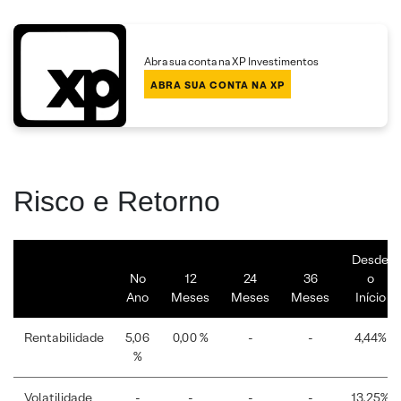
Abra sua conta na XP Investimentos
ABRA SUA CONTA NA XP
Risco e Retorno
Desde
No
12
24
36
o
Ano
Meses
Meses
Meses
Início
Rentabilidade
5,06
0,00 %
-
-
4,44%
%
Volatilidade
-
-
-
-
13,25%