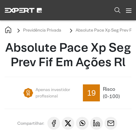
Previdência Privada
Absolute Pace Xp Seg Prev Fif
Absolute Pace Xp Seg
Prev Fif Em Ações Rl
Risco
Apenas investidor
19
profissional
(0-100)
Compartilhar: