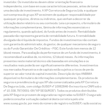
investidor. Os investidores devem obter orientação financeira
independente, com base em suas características pessoais, antes de tomar
uma decisão de investimento. A XP Corretora de Seguros Ltda. e qualquer
outra empresa do grupo XP se eximem de qualquer responsabilidade por
quaisquer prejuízos, diretos ou indiretos, que venham a decorrer da
utilização deste relatório ou seu conteúdo. Leia o prospecto, o formulário de
informações complementares, lâmina de informações essenciais e o
regulamento, quando aplicável, do fundo antes de investir. Rentabilidade
passada não representa garantia de rentabilidade futura. A rentabilidade
divulgada não é líquida de impostos. Fundos de investimentos não contam
com garantia do administrador, do gestor, de qualquer mecanismo de seguro
ou do Fundo Garantidor De Créditos – FGC. Este fundo tem menos de 12
(doze) meses. Para avaliação da performance de um fundo de investimento, é
recomendável a análise de, no mínimo, 12 (doze) meses. As informações
presentes neste material técnico são baseadas em simulações e os
resultados reais poderão ser significativamente diferentes. Investimentos
nos mercados financeiros e de capitais estão sujeitos a riscos de perda
superior ao valor total do capital investido. Descrição do tipo ANBIMA
disponível no formulário de informações complementares. Os produtos de
seguros e previdência do grupo XP são comercializados pela XP Corretora
De Seguros Ltda., com código SUSEP n° 10062846-8 e inscrita no CNPJ sob o
n° 10.558.797/0001-09 (“XP SEGUROS”). Todos os produtos distribuídos
pela XP Seguros proveem de seguradoras registradas na SUSEP. O segurado
poderá consultar a situação cadastral desta corretora pelo site
www.susep.gov.br, por meio do número de registro na SUSEP, razão social ou