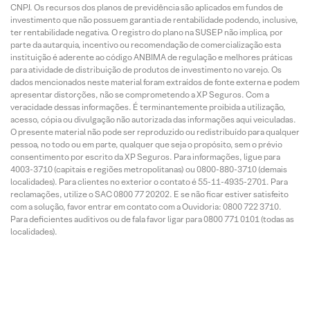
CNPJ. Os recursos dos planos de previdência são aplicados em fundos de
investimento que não possuem garantia de rentabilidade podendo, inclusive,
ter rentabilidade negativa. O registro do plano na SUSEP não implica, por
parte da autarquia, incentivo ou recomendação de comercialização esta
instituição é aderente ao código ANBIMA de regulação e melhores práticas
para atividade de distribuição de produtos de investimento no varejo. Os
dados mencionados neste material foram extraídos de fonte externa e podem
apresentar distorções, não se comprometendo a XP Seguros. Com a
veracidade dessas informações. É terminantemente proibida a utilização,
acesso, cópia ou divulgação não autorizada das informações aqui veiculadas.
O presente material não pode ser reproduzido ou redistribuído para qualquer
pessoa, no todo ou em parte, qualquer que seja o propósito, sem o prévio
consentimento por escrito da XP Seguros. Para informações, ligue para
4003-3710 (capitais e regiões metropolitanas) ou 0800-880-3710 (demais
localidades). Para clientes no exterior o contato é 55-11-4935-2701. Para
reclamações, utilize o SAC 0800 77 20202. E se não ficar estiver satisfeito
com a solução, favor entrar em contato com a Ouvidoria: 0800 722 3710.
Para deficientes auditivos ou de fala favor ligar para 0800 771 0101 (todas as
localidades).