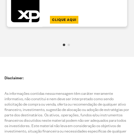
CLIQUE AQUI
Disclaimer:
As informações contidas nessa mensagem têm caráter meramente
informativo, não constitui e nem deve ser interpretado como sendo
solicitação de compra ou venda, oferta ou recomendação de qualquer ativo
financeiro, investimento, sugestão de alocação ou adoção de estratégias por
parte dos destinatários. Os ativos, operações, fundos e/ou instrumentos
financeiros discutidos neste material podem não ser adequados para todos
os investidores. Este material não leva em consideração os objetivos de
investimento, situação financeira ou necessidades específicas de qualquer