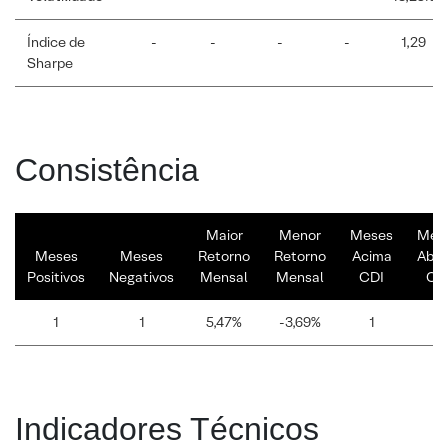
Índice de
-
-
-
-
1,29
Sharpe
Consistência
Maior
Menor
Meses
Mes
Meses
Meses
Retorno
Retorno
Acima
Abai
Positivos
Negativos
Mensal
Mensal
CDI
CD
1
1
5,47%
-3,69%
1
1
Indicadores Técnicos