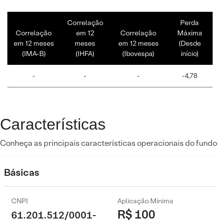
Correlação
Perda
Correlação
em 12
Correlação
Máxima
em 12 meses
meses
em 12 meses
(Desde
(IMA-B)
(IHFA)
(Ibovespa)
início)
-
-
-
-4,78
Características
Conheça as principais características operacionais do fundo
Básicas
CNPJ
Aplicação Mínima
R$ 100
61.201.512/0001-