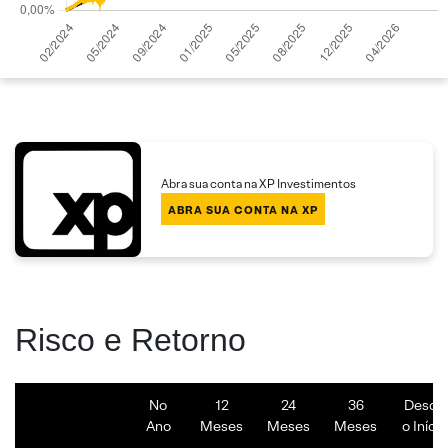
Abra sua conta na XP Investimentos
ABRA SUA CONTA NA XP
Risco e Retorno
No
12
24
36
Desde
Ano
Meses
Meses
Meses
o Início