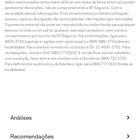
dados mencionados neste material foram extraídos de fonte externa e podem
apresentar distorções, não se comprometendo a XP Seguros. Com a
veracidade dessas informações. É terminantemente proibida a utilização,
acesso, cópia ou divulgação não autorizada das informações aqui veiculadas.
O presente material não pode ser reproduzido ou redistribuído para qualquer
pessoa, no todo ou em parte, qualquer que seja o propósito, sem o prévio
consentimento por escrito da XP Seguros. Para informações, ligue para
4003-3710 (capitais e regiões metropolitanas) ou 0800-880-3710 (demais
localidades). Para clientes no exterior o contato é 55-11-4935-2701. Para
reclamações, utilize o SAC 0800 77 20202. E se não ficar estiver satisfeito
com a solução, favor entrar em contato com a Ouvidoria: 0800 722 3710.
Para deficientes auditivos ou de fala favor ligar para 0800 771 0101 (todas as
localidades).
Análises
Recomendações