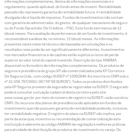
informações complementares, lâmina de informações essenciais e o
regulamento, quando aplicável, do fundo antes de investir. Rentabilidade
passada não representa garantia de rentabilidade futura. A rentabilidade
divulgada não é líquida de impostos. Fundos de investimentos não contam
com garantia do administrador, do gestor, de qualquer mecanismo de seguro
ou do Fundo Garantidor De Créditos – FGC. Este fundo tem menos de 12
(doze) meses. Para avaliação da performance de um fundo de investimento, é
recomendável a análise de, no mínimo, 12 (doze) meses. As informações
presentes neste material técnico são baseadas em simulações e os
resultados reais poderão ser significativamente diferentes. Investimentos
nos mercados financeiros e de capitais estão sujeitos a riscos de perda
superior ao valor total do capital investido. Descrição do tipo ANBIMA
disponível no formulário de informações complementares. Os produtos de
seguros e previdência do grupo XP são comercializados pela XP Corretora
De Seguros Ltda., com código SUSEP n° 10062846-8 e inscrita no CNPJ sob o
n° 10.558.797/0001-09 (“XP SEGUROS”). Todos os produtos distribuídos
pela XP Seguros proveem de seguradoras registradas na SUSEP. O segurado
poderá consultar a situação cadastral desta corretora pelo site
www.susep.gov.br, por meio do número de registro na SUSEP, razão social ou
CNPJ. Os recursos dos planos de previdência são aplicados em fundos de
investimento que não possuem garantia de rentabilidade podendo, inclusive,
ter rentabilidade negativa. O registro do plano na SUSEP não implica, por
parte da autarquia, incentivo ou recomendação de comercialização esta
instituição é aderente ao código ANBIMA de regulação e melhores práticas
para atividade de distribuição de produtos de investimento no varejo. Os