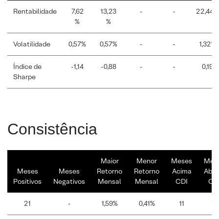
Rentabilidade
7,62
13,23
-
-
22,44%
%
%
Volatilidade
0,57%
0,57%
-
-
1,32%
Índice de
-1,14
-0,88
-
-
0,19
Sharpe
Consistência
Maior
Menor
Meses
Mes
Meses
Meses
Retorno
Retorno
Acima
Abai
Positivos
Negativos
Mensal
Mensal
CDI
CD
21
-
1,59%
0,41%
11
10