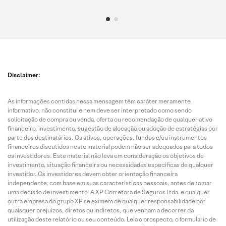
Disclaimer:
As informações contidas nessa mensagem têm caráter meramente
informativo, não constitui e nem deve ser interpretado como sendo
solicitação de compra ou venda, oferta ou recomendação de qualquer ativo
financeiro, investimento, sugestão de alocação ou adoção de estratégias por
parte dos destinatários. Os ativos, operações, fundos e/ou instrumentos
financeiros discutidos neste material podem não ser adequados para todos
os investidores. Este material não leva em consideração os objetivos de
investimento, situação financeira ou necessidades específicas de qualquer
investidor. Os investidores devem obter orientação financeira
independente, com base em suas características pessoais, antes de tomar
uma decisão de investimento. A XP Corretora de Seguros Ltda. e qualquer
outra empresa do grupo XP se eximem de qualquer responsabilidade por
quaisquer prejuízos, diretos ou indiretos, que venham a decorrer da
utilização deste relatório ou seu conteúdo. Leia o prospecto, o formulário de