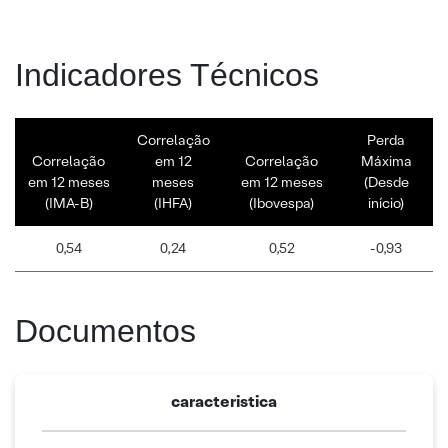
Indicadores Técnicos
Correlação
Perda
Correlação
em 12
Correlação
Máxima
em 12 meses
meses
em 12 meses
(Desde
(IMA-B)
(IHFA)
(Ibovespa)
início)
0,54
0,24
0,52
-0,93
Documentos
caracteristica