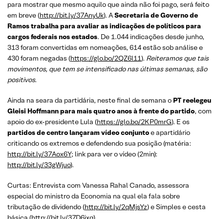
para mostrar que mesmo aquilo que ainda não foi pago, será feito
em breve (
http://bit.ly/37AnyUk
). A
Secretaria de Governo de
Ramos trabalha para avaliar as indicações de políticos para
cargos federais nos estados
. De 1.044 indicações desde junho,
313 foram convertidas em nomeações, 614 estão sob análise e
430 foram negadas (
https://glo.bo/2QZ6l11
).
Reiteramos que tais
movimentos, que tem se intensificado nas últimas semanas, são
positivos.
Ainda na seara da partidária, neste final de semana o
PT reelegeu
Gleisi Hoffmann para mais quatro anos à frente do partido
, com
apoio do ex-presidente Lula (
https://glo.bo/2KP0mrG
). E os
partidos de centro lançaram vídeo conjunto
e apartidário
criticando os extremos e defendendo sua posição (matéria:
http://bit.ly/37Aox6Y
; link para ver o vídeo (2min):
http://bit.ly/33gWjuo
).
Curtas: Entrevista com Vanessa Rahal Canado, assessora
especial do ministro da Economia na qual ela fala sobre
tributação de dividendo (
http://bit.ly/2qMjsYz
) e Simples e cesta
básica (
http://bit.ly/37D6ixq
).