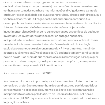
diretores, executivos e empregados não serão responsáveis
(individualmente e/ou conjuntamente) por decisões de investimentos que
venham a ser tomadas com base nas informações divulgadas e se exime de
qualquer responsabilidade por quaisquer prejuízos, diretos ou indiretos, que
venham a decorrer da utilização deste material ou seu conteúdo. Os
desempenhos anteriores não são necessariamente indicativos de resultados
futuros. Este material não leva em consideração os objetivos de
investimento, situação financeira ou necessidades específicas de qualquer
investidor. Os investidores devem obter orientação financeira
independente, com base em suas características pessoais, antes de tomar
uma decisão de investimento. Este relatório é destinado à circulação
exclusiva para a rede de relacionamento da XP Investimentos, incluindo
agentes autônomos da XP e clientes da XP, podendo também ser divulgado
no site da XP. Fica proibida sua reprodução ou redistribuição para qualquer
pessoa, no todo ou em parte, qualquer que seja o propósito, sem o prévio
consentimento expresso da XP Investimentos.
Para os casos em que se usa o IPESPE:
Por fim mas não menos importante, a XP Investimentos não tem nenhuma
conexão ou preferência com nenhum dos candidatos ou partidos políticos
apresentados no presente documento e se limita a apresentar a análise
independente coletada pelo Instituto de Pesquisas Sociais, políticas e
econômicas (IPESPE) que se encontra devidamente registrado conforme a
legislação brasileira.