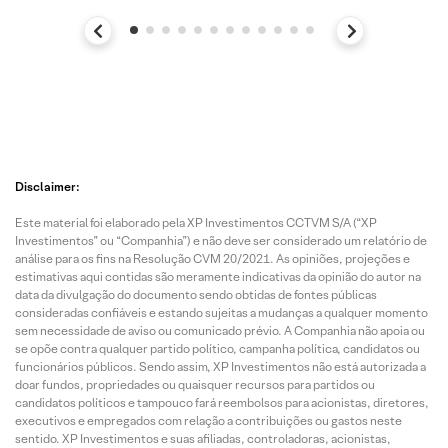
Disclaimer:
Este material foi elaborado pela XP Investimentos CCTVM S/A (“XP
Investimentos” ou “Companhia”) e não deve ser considerado um relatório de
análise para os fins na Resolução CVM 20/2021. As opiniões, projeções e
estimativas aqui contidas são meramente indicativas da opinião do autor na
data da divulgação do documento sendo obtidas de fontes públicas
consideradas confiáveis e estando sujeitas a mudanças a qualquer momento
sem necessidade de aviso ou comunicado prévio. A Companhia não apoia ou
se opõe contra qualquer partido político, campanha política, candidatos ou
funcionários públicos. Sendo assim, XP Investimentos não está autorizada a
doar fundos, propriedades ou quaisquer recursos para partidos ou
candidatos políticos e tampouco fará reembolsos para acionistas, diretores,
executivos e empregados com relação a contribuições ou gastos neste
sentido. XP Investimentos e suas afiliadas, controladoras, acionistas,