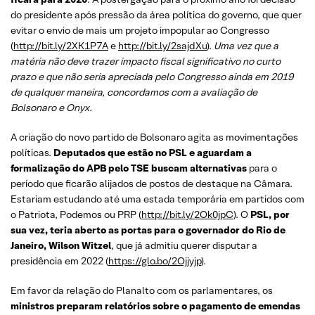
do presidente após pressão da área política do governo, que quer
evitar o envio de mais um projeto impopular ao Congresso
(
http://bit.ly/2XK1P7A
e
http://bit.ly/2sajdXu
).
Uma vez que a
matéria não deve trazer impacto fiscal significativo no curto
prazo e que não seria apreciada pelo Congresso ainda em 2019
de qualquer maneira, concordamos com a avaliação de
Bolsonaro e Onyx.
A criação do novo partido de Bolsonaro agita as movimentações
políticas.
Deputados que estão no PSL e aguardam a
formalização do APB pelo TSE buscam alternativas
para o
período que ficarão alijados de postos de destaque na Câmara.
Estariam estudando até uma estada temporária em partidos com
o Patriota, Podemos ou PRP (
http://bit.ly/2Ok0jpC
). O
PSL, por
sua vez, teria aberto as portas para o governador do Rio de
Janeiro, Wilson Witzel
, que já admitiu querer disputar a
presidência em 2022 (
https://glo.bo/2Ojjyjp
).
Em favor da relação do Planalto com os parlamentares, os
ministros preparam relatórios sobre o pagamento de emendas