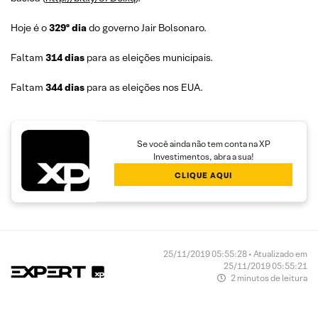
Hoje é o
329º dia
do governo Jair Bolsonaro.
Faltam
314 dias
para as eleições municipais.
Faltam
344 dias
para as eleições nos EUA.
Se você ainda não tem conta na XP
Investimentos, abra a sua!
CLIQUE AQUI
25/11/2019 05:55:28 • Atualizado em
25/11/2019 05:55:21
2 minutos de leitura