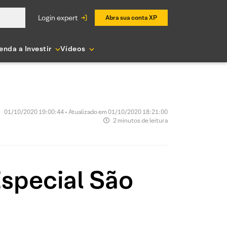
login expert
Abra sua conta XP
enda a Investir
Vídeos
01/10/2020 19:00:44 • Atualizado em 01/10/2020 18:21:00
2 minutos de leitura
special São