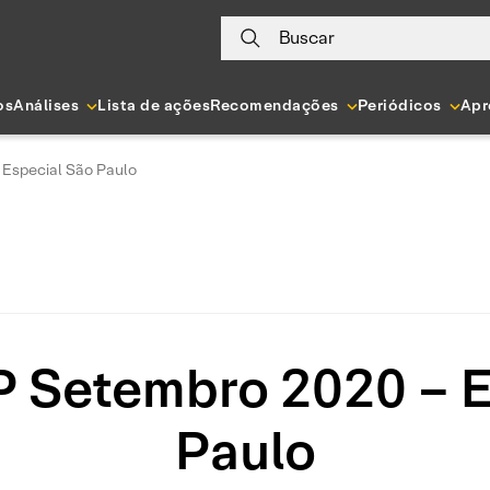
Buscar
os
Análises
Lista de ações
Recomendações
Periódicos
Apr
 Especial São Paulo
P Setembro 2020 – E
Paulo