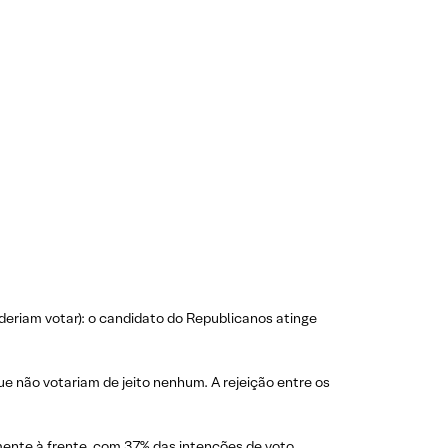
riam votar): o candidato do Republicanos atinge
e não votariam de jeito nenhum. A rejeição entre os
te à frente, com 37% das intenções de voto