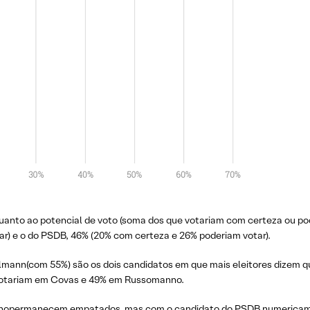
nto ao potencial de voto (soma dos que votariam com certeza ou pode
r) e o do PSDB, 46% (20% com certeza e 26% poderiam votar).
elmann(com 55%) são os dois candidatos em que mais eleitores dizem qu
votariam em Covas e 49% em Russomanno.
nopermanecem empatados, mas com o candidato do PSDB numericamen