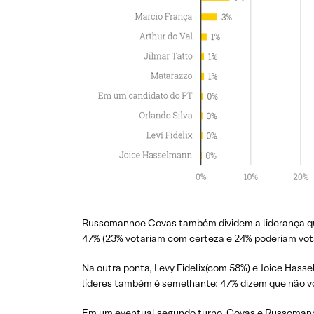
Russomannoe Covas também dividem a liderança qua
47% (23% votariam com certeza e 24% poderiam vota
Na outra ponta, Levy Fidelix(com 58%) e Joice Hass
líderes também é semelhante: 47% dizem que não 
Em um eventual segundo turno, Covas e Russoman