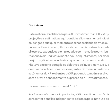
Disclaimer:
Este material foi elaborado pela XP Investimentos CCTVM S/A
projeções e estimativas aqui contidas são meramente indicati
mudanças a qualquer momento sem necessidade de aviso ou co
públicos. Sendo assim, XP Investimentos não está autorizada
diretores, executivos e empregados com relação a contribuiç
responsáveis (individualmente e/ou conjuntamente) por deci
prejuízos, diretos ou indiretos, que venham a decorrer da u
não leva em consideração os objetivos de investimento, situ
em suas características pessoais, antes de tomar uma decisã
autônomos da XP e clientes da XP, podendo também ser divulga
sem o prévio consentimento expresso da XP Investimentos.
Para os casos em que se usa o IPESPE:
Por fim mas não menos importante, a XP Investimentos não 
apresentar a análise independente coletada pelo Instituto d