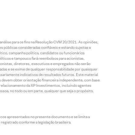
análise para os fins na Resolução CVM 20/2021. As opiniões,
s públicas consideradas confiáveis e estando sujeitas a
ico, campanha política, candidatos ou funcionários
líticos e tampouco fará reembolsos para acionistas,
ionistas, diretores, executivos e empregados não serão
das e se exime de qualquer responsabilidade por quaisquer
sariamente indicativos de resultados futuros. Este material
res devem obter orientação financeira independente, com base
e relacionamento da XP Investimentos, incluindo agentes
ssoa, no todo ou em parte, qualquer que seja o propósito,
icos apresentados no presente documento e se limita a
egistrado conforme a legislação brasileira.