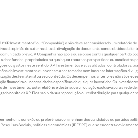
 (“XP Investimentos” ou “Companhia”) e não deve ser considerado um relatório de 
vas da opinião do autor na data da divulgação do documento sendo obtidas de fonte
municado prévio. A Companhia não apoia ou se opõe contra qualquer partido polít
 a doar fundos, propriedades ou quaisquer recursos para partidos ou candidatos po
ões ou gastos neste sentido. XP Investimentos e suas afiliadas, controladoras, ac
sões de investimentos que venham a ser tomadas com base nas informações divulga
tilização deste material ou seu conteúdo. Os desempenhos anteriores não são neces
ação financeira ou necessidades específicas de qualquer investidor. Os investido
o de investimento. Este relatório é destinado à circulação exclusiva para a rede d
do no site da XP. Fica proibida sua reprodução ou redistribuição para qualquer pe
tem nenhuma conexão ou preferência com nenhum dos candidatos ou partidos polít
e Pesquisas Sociais, políticas e econômicas (IPESPE) que se encontra devidamente r