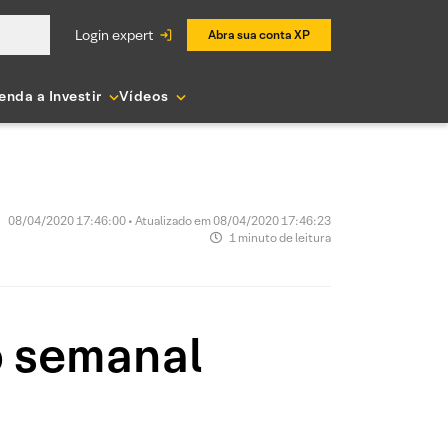
login expert
Abra sua conta XP
enda a Investir
Vídeos
08/04/2020 17:46:00 • Atualizado em 08/04/2020 17:46:23
1 minuto de leitura
o semanal