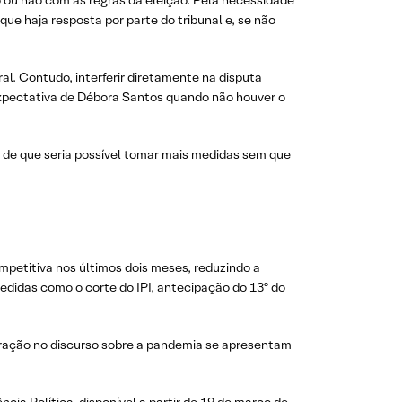
o ou não com as regras da eleição. Pela necessidade
que haja resposta por parte do tribunal e, se não
al. Contudo, interferir diretamente na disputa
 expectativa de Débora Santos quando não houver o
l de que seria possível tomar mais medidas sem que
mpetitiva nos últimos dois meses, reduzindo a
edidas como o corte do IPI, antecipação do 13º do
eração no discurso sobre a pandemia se apresentam