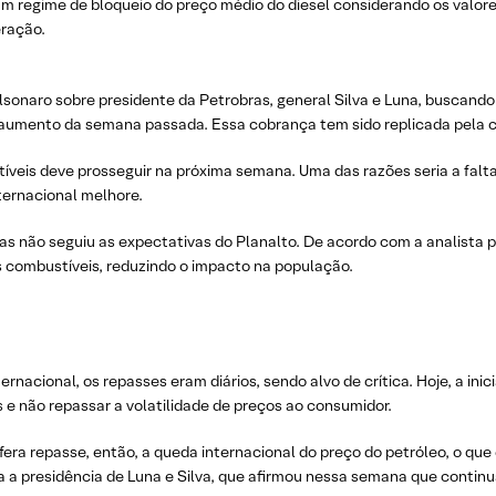
 um regime de bloqueio do preço médio do diesel considerando os valor
eração.
onaro sobre presidente da Petrobras, general Silva e Luna, buscando
 aumento da semana passada. Essa cobrança tem sido replicada pela cl
íveis deve prosseguir na próxima semana. Uma das razões seria a falt
ternacional melhore.
ras não seguiu as expectativas do Planalto. De acordo com a analista p
s combustíveis, reduzindo o impacto na população.
nacional, os repasses eram diários, sendo alvo de crítica. Hoje, a inic
e não repassar a volatilidade de preços ao consumidor.
fera repasse, então, a queda internacional do preço do petróleo, o que
a a presidência de Luna e Silva, que afirmou nessa semana que continu