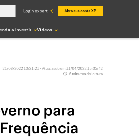
login expert
Abra sua conta XP
enda a Investir
Vídeos
21/03/2022 10:21:21 • Atualizado em 11/04/2022 15:05:42
6 minutos de leitura
overno para
 Frequência