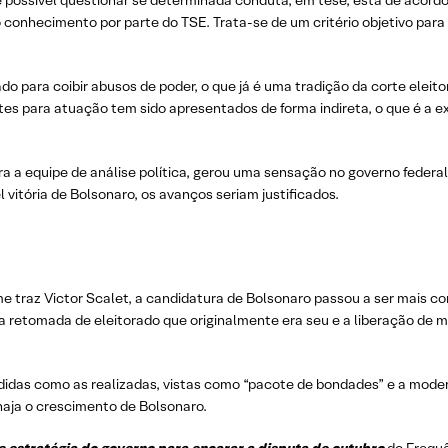
 é possível questionar se determinada conduta, em tese, está de acord
o conhecimento por parte do TSE. Trata-se de um critério objetivo para 
para coibir abusos de poder, o que já é uma tradição da corte eleitor
ites para atuação tem sido apresentados de forma indireta, o que é a
ra a equipe de análise política, gerou uma sensação no governo federa
itória de Bolsonaro, os avanços seriam justificados.
 traz Victor Scalet, a candidatura de Bolsonaro passou a ser mais co
a retomada de eleitorado que originalmente era seu e a liberação de m
edidas como as realizadas, vistas como “pacote de bondades” e a mod
haja o crescimento de Bolsonaro.