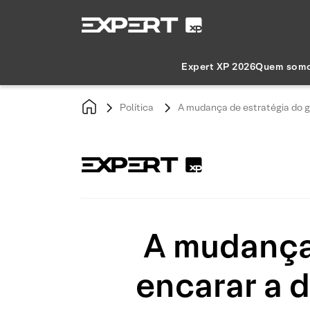
Expert XP 2026
Quem som
Política
A mudança de estratégia do go
A mudança 
encarar a 