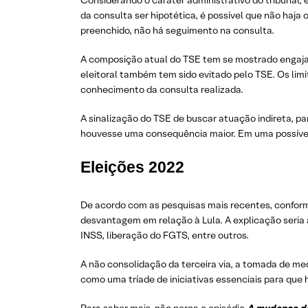
Considerando o caráter administrativo do tribunal,
da consulta ser hipotética, é possível que não haja 
preenchido, não há seguimento na consulta.
A composição atual do TSE tem se mostrado engajado 
eleitoral também tem sido evitado pelo TSE. Os lim
conhecimento da consulta realizada.
A sinalização do TSE de buscar atuação indireta, pa
houvesse uma consequência maior. Em uma possível v
Eleições 2022
De acordo com as pesquisas mais recentes, conforme
desvantagem em relação à Lula. A explicação seria 
INSS, liberação do FGTS, entre outros.
A não consolidação da terceira via, a tomada de m
como uma tríade de iniciativas essenciais para que 