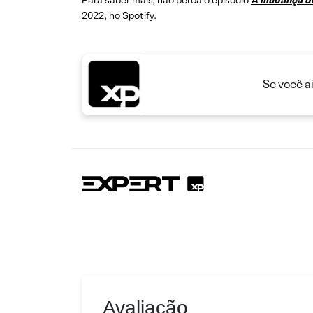
Para saber mais, não perca o episódio
A mudança de
2022, no Spotify.
Se você a
Avaliação