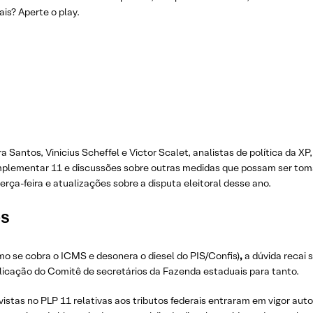
is? Aperte o play.
 Santos, Vinicius Scheffel e Victor Scalet, analistas de política da 
omplementar 11 e discussões sobre outras medidas que possam ser to
rça-feira e atualizações sobre a disputa eleitoral desse ano.
os
o se cobra o ICMS e desonera o diesel do PIS/Confis)
,
a dúvida recai 
licação do Comitê de secretários da Fazenda estaduais para tanto.
vistas no PLP 11 relativas aos tributos federais entraram em vigor a