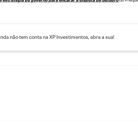
 estratégia do governo para encarar a disputa de outubro
do Frequê
inda não tem conta na XP Investimentos, abra a sua!