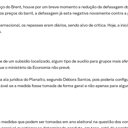
reço do Brent, houve por um breve momento a redução da defasagem 
s preços do barril, a defasagem já esta negativa novamente contra a pe
nacional, os repasses eram diários, sendo alvo de crítica. Hoje, a inic
.
 de um subsídio localizado, algum tipo de auxílio para grupos mais af
que o ministério da Economia não prevê.
a a ala jurídica do Planalto, segundo Débora Santos, pois poderia confi
rtável se a medida fosse tomada de forma geral e não apenas para alguma
 medidas que podem ser tomadas em ano eleitoral na questão dos comb