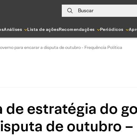
Buscar
os
Análises
Lista de ações
Recomendações
Periódicos
Apr
verno para encarar a disputa de outubro - Frequência Política
de estratégia do g
disputa de outubro –