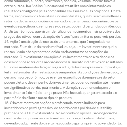
como tendência, suporte, resistência, candles, volumes, médias móveis
entre outros. Já a Análise Fundamentalista utiliza como informação os
resultados divulgados pelas companhias emissoras e suas projeções. Desta
forma, as opiniões dos Analistas Fundamentalistas, que buscam os melhores
retornos dadas as condições de mercado, o cenário macroeconômico e os
eventos específicos da empresa e do setor, podem divergir das opiniões dos
Analistas Técnicos, que visam identificar os movimentos mais prováveis dos
preços dos ativos, com utilização de “stops” para limitar as possíveis perdas.
Ação é uma fração do capital de uma empresa que é negociada no
mercado. É um título de renda variável, ou seja, um investimento no qual a
rentabilidade não é preestabelecida, varia conforme as cotações de
mercado. O investimento em ações é um investimento de alto risco e os
desempenhos anteriores não são necessariamente indicativos de resultados
futuros e nenhuma declaração ou garantia, de forma expressa ou implícita, é
feita neste material em relação a desempenhos. As condições de mercado, o
cenário macroeconômico, os eventos específicos da empresa e do setor
podem afetar o desempenho do investimento, podendo resultar até mesmo
em significativas perdas patrimoniais. A duração recomendada para o
investimento é de médio-longo prazo. Não há quaisquer garantias sobre o
patrimônio do cliente neste tipo de produto.
O investimento em opções é preferencialmente indicado para
investidores de perfil agressivo, de acordo com a política de suitability
praticada pela XP Investimentos. No mercado de opções, são negociados
direitos de compra ou venda de um bem por preço fixado em data futura,
devendo o adquirente do direito negociado pagar um prêmio ao vendedor tal