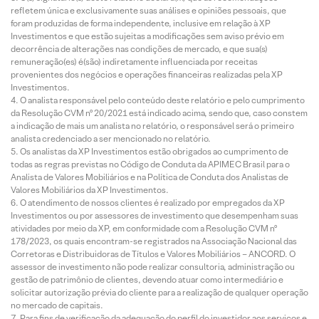
refletem única e exclusivamente suas análises e opiniões pessoais, que
foram produzidas de forma independente, inclusive em relação à XP
Investimentos e que estão sujeitas a modificações sem aviso prévio em
decorrência de alterações nas condições de mercado, e que sua(s)
remuneração(es) é(são) indiretamente influenciada por receitas
provenientes dos negócios e operações financeiras realizadas pela XP
Investimentos.
O analista responsável pelo conteúdo deste relatório e pelo cumprimento
da Resolução CVM nº 20/2021 está indicado acima, sendo que, caso constem
a indicação de mais um analista no relatório, o responsável será o primeiro
analista credenciado a ser mencionado no relatório.
Os analistas da XP Investimentos estão obrigados ao cumprimento de
todas as regras previstas no Código de Conduta da APIMEC Brasil para o
Analista de Valores Mobiliários e na Política de Conduta dos Analistas de
Valores Mobiliários da XP Investimentos.
O atendimento de nossos clientes é realizado por empregados da XP
Investimentos ou por assessores de investimento que desempenham suas
atividades por meio da XP, em conformidade com a Resolução CVM nº
178/2023, os quais encontram-se registrados na Associação Nacional das
Corretoras e Distribuidoras de Títulos e Valores Mobiliários – ANCORD. O
assessor de investimento não pode realizar consultoria, administração ou
gestão de patrimônio de clientes, devendo atuar como intermediário e
solicitar autorização prévia do cliente para a realização de qualquer operação
no mercado de capitais.
Para fins de verificação da adequação do perfil do investidor aos serviços e