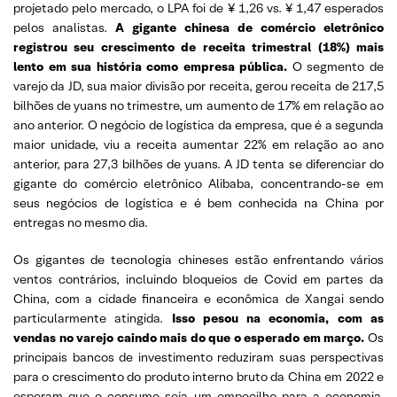
projetado pelo mercado, o LPA foi de ¥ 1,26 vs. ¥ 1,47 esperados
pelos analistas.
A
gigante chinesa de comércio eletrônico
registrou seu crescimento de receita trimestral (18%) mais
lento em sua história como empresa pública.
O segmento de
varejo da JD, sua maior divisão por receita, gerou receita de 217,5
bilhões de yuans no trimestre, um aumento de 17% em relação ao
ano anterior. O negócio de logística da empresa, que é a segunda
maior unidade, viu a receita aumentar 22% em relação ao ano
anterior, para 27,3 bilhões de yuans. A JD tenta se diferenciar do
gigante do comércio eletrônico Alibaba, concentrando-se em
seus negócios de logística e é bem conhecida na China por
entregas no mesmo dia.
Os gigantes de tecnologia chineses estão enfrentando vários
ventos contrários, incluindo bloqueios de Covid em partes da
China, com a cidade financeira e econômica de Xangai sendo
particularmente atingida.
Isso pesou na economia, com as
vendas no varejo caindo mais do que o esperado em março.
Os
principais bancos de investimento reduziram suas perspectivas
para o crescimento do produto interno bruto da China em 2022 e
esperam que o consumo seja um empecilho para a economia.