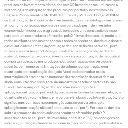
produtos de investimento oferecidos pela XP Investimentos, utilizamos a
metodologia de adequação dos produtos por portfólio, nos termos das
Regras e Procedimentos ANBIMA de Suitability nº 01 e do Código ANBIMA
de Distribuição de Produtos de Investimento. Essa metodologia consiste em
atribuir uma pontuação máxima de risco para cada perfil de investidor
(conservador, moderado e agressivo), bem como uma pontuação de risco
para cada um dos produtos oferecidos pela XP Investimentos, de modo que
todos os clientes possam ter acesso a todos os produtos, desde que dentro
das quantidades e limites da pontuação de risco definidas para o seu perfil.
Antes de aplicar nos produtos e/ou contratar os serviços objeto deste
material, é importante que você verifique se a sua pontuação de risco atual
comporta a aplicação nos produtos e/ou a contratação dos serviços em
questão, bem como se há limitações de volume, concentração e/ou
quantidade para a aplicação desejada. Você pode consultar essas
informações diretamente no momento da transmissão da sua ordem ou,
ainda, consultando o risco geral da sua carteira na tela de carteira (Visão
Risco). Caso a sua pontuação de risco atual não comporte a
aplicação/contratação pretendida, ou caso existam limitações em relação à
quantidade e/ou volume financeiro para a referida aplicação/contratação, isto
significa que, com base na composição atual da sua carteira, esta
aplicação/contratação não está adequada ao seu perfil. Em caso de dúvidas
sobre o processo de adequação dos produtos oferecidos pela XP
Investimentos ao seu perfil de investidor, consulte o FAQ. As condições de
mercado, mudanças climáticas e o cenário macroeconômico podem afetar o