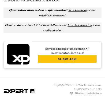
40 anos acima de 8% ao ano nos EUA.
Quer saber mais sobre criptomoedas?
Acesse aqui
nosso
relatório semanal
.
Gostou do conteúdo?
Compartilhe nosso
link de cadastro
e nos
avalie abaixo:
Se você ainda não tem conta na XP
Investimentos, abra a sua!
CLIQUE AQUI
18/05/2022 05:18:29 • Atualizado em
18/05/2022 05:18:36
10 minutos de leitura