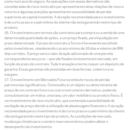
como num acordo seguro. As operações com esses derivativos são
consideradas de risco muito alto por apresentarem altas relações de risco e
retorno e algumas posições apresentarem a possibilidade de perdas
superiores ao capital investido. A duração recomendada para o investimento
é de curto prazo e o patrimônio do cliente não está garantido neste tipo de
produto.
O investimento em termos são contratos para compra ou a venda de uma
determinada quantidade de ações, a um preço fixado, para liquidação em
prazo determinado. O prazo do contrato a Termo é livremente escolhido
pelos investidores, obedecendo o prazo mínimo de 16 dias e máximo de 999
dias corridos. O preço será o valor da ação adicionado de uma parcela
correspondente aos juros – que são fixados livremente em mercado, em
função do prazo do contrato. Toda transação a termo requer um depósito de
garantia. Essas garantias são prestadas em duas formas: cobertura ou
margem.
O investimento em Mercados Futuros embute riscos de perdas
patrimoniais significativos. Commodity é um objeto ou determinante de
preço de um contrato futuro ou outro instrumento derivativo, podendo
consubstanciar um índice, uma taxa, um valor mobiliário ou produto físico. É
um investimento de risco muito alto, que contempla a possibilidade de
oscilação de preço devido à utilização de alavancagem financeira. A duração
recomendada para o investimento é de curto prazo e o patrimônio do cliente
não está garantido neste tipo de produto. As condições de mercado,
mudanças climáticas e o cenário macroeconômico podem afetar o
desempenho do investimento.