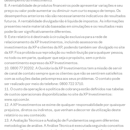
desempenho do investimento.
A rentabilidade de produtos financeiros pode apresentar variações e seu
preço ou valor pode aumentar ou diminuir num curto espaço de tempo. Os
desempenhos anteriores não são necessariamente indicativos de resultados
futuros. A rentabilidade divulgada não é líquida de impostos. As informações
presentes neste material são baseadas em simulações e os resultados reais
poderão ser significativamente diferentes.
Este relatório é destinado à circulação exclusiva para a rede de
relacionamento da XP Investimentos, incluindo assessores de
investimentos da XP e clientes da XP, podendo também ser divulgado no site
da XP. Fica proibida sua reprodução ou redistribuição para qualquer pessoa,
no todo ou em parte, qualquer que seja o propósito, sem o prévio
consentimento expresso da XP Investimentos.
0800 77 20202. A Ouvidoria da XP Investimentos tem a missão de servir
de canal de contato sempre que os clientes que não se sentirem satisfeitos
com as soluções dadas pela empresa aos seus problemas. O contato pode
ser realizado por meio do telefone: 0800 722 3710.
O custo da operação e a política de cobrança estão definidos nas tabelas
de custos operacionais disponibilizadas no site da XP Investimentos:
www.xpi.com.br.
A XP Investimentos se exime de qualquer responsabilidade por quaisquer
prejuízos, diretos ou indiretos, que venham a decorrer da utilização deste
relatório ou seu conteúdo.
A Avaliação Técnica e a Avaliação de Fundamentos seguem diferentes
metodologias de análise. A Análise Técnica é executada seguindo conceitos