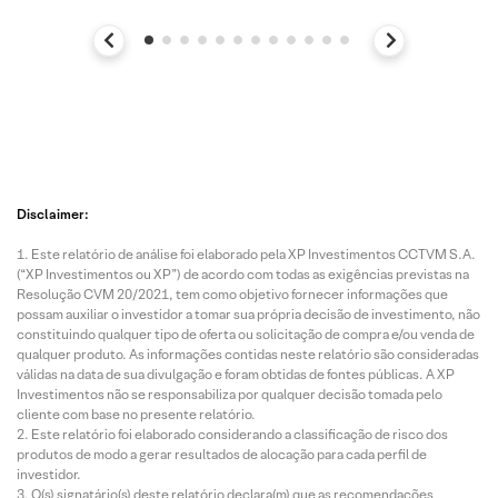
Disclaimer:
Este relatório de análise foi elaborado pela XP Investimentos CCTVM S.A.
(“XP Investimentos ou XP”) de acordo com todas as exigências previstas na
Resolução CVM 20/2021, tem como objetivo fornecer informações que
possam auxiliar o investidor a tomar sua própria decisão de investimento, não
constituindo qualquer tipo de oferta ou solicitação de compra e/ou venda de
qualquer produto. As informações contidas neste relatório são consideradas
válidas na data de sua divulgação e foram obtidas de fontes públicas. A XP
Investimentos não se responsabiliza por qualquer decisão tomada pelo
cliente com base no presente relatório.
Este relatório foi elaborado considerando a classificação de risco dos
produtos de modo a gerar resultados de alocação para cada perfil de
investidor.
O(s) signatário(s) deste relatório declara(m) que as recomendações