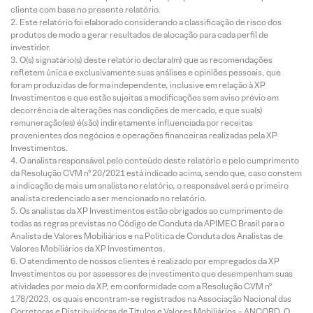
cliente com base no presente relatório.
Este relatório foi elaborado considerando a classificação de risco dos
produtos de modo a gerar resultados de alocação para cada perfil de
investidor.
O(s) signatário(s) deste relatório declara(m) que as recomendações
refletem única e exclusivamente suas análises e opiniões pessoais, que
foram produzidas de forma independente, inclusive em relação à XP
Investimentos e que estão sujeitas a modificações sem aviso prévio em
decorrência de alterações nas condições de mercado, e que sua(s)
remuneração(es) é(são) indiretamente influenciada por receitas
provenientes dos negócios e operações financeiras realizadas pela XP
Investimentos.
O analista responsável pelo conteúdo deste relatório e pelo cumprimento
da Resolução CVM nº 20/2021 está indicado acima, sendo que, caso constem
a indicação de mais um analista no relatório, o responsável será o primeiro
analista credenciado a ser mencionado no relatório.
Os analistas da XP Investimentos estão obrigados ao cumprimento de
todas as regras previstas no Código de Conduta da APIMEC Brasil para o
Analista de Valores Mobiliários e na Política de Conduta dos Analistas de
Valores Mobiliários da XP Investimentos.
O atendimento de nossos clientes é realizado por empregados da XP
Investimentos ou por assessores de investimento que desempenham suas
atividades por meio da XP, em conformidade com a Resolução CVM nº
178/2023, os quais encontram-se registrados na Associação Nacional das
Corretoras e Distribuidoras de Títulos e Valores Mobiliários – ANCORD. O