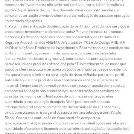
assessor de investimento não pode realizar consultoria, administração ou
gestão de patrimônio de clientes, devendo atuar como intermediário e
solicitar autorização prévia do cliente para a realização de qualquer operação
no mercado de capitais.
Para fins de verificação da adequação do perfil do investidor aos serviços e
produtos de investimento oferecidos pela XP Investimentos, utilizamos a
metodologia de adequação dos produtos por portfólio, nos termos das
Regras e Procedimentos ANBIMA de Suitability nº 01 e do Código ANBIMA
de Distribuição de Produtos de Investimento. Essa metodologia consiste em
atribuir uma pontuação máxima de risco para cada perfil de investidor
(conservador, moderado e agressivo), bem como uma pontuação de risco
para cada um dos produtos oferecidos pela XP Investimentos, de modo que
todos os clientes possam ter acesso a todos os produtos, desde que dentro
das quantidades e limites da pontuação de risco definidas para o seu perfil.
Antes de aplicar nos produtos e/ou contratar os serviços objeto deste
material, é importante que você verifique se a sua pontuação de risco atual
comporta a aplicação nos produtos e/ou a contratação dos serviços em
questão, bem como se há limitações de volume, concentração e/ou
quantidade para a aplicação desejada. Você pode consultar essas
informações diretamente no momento da transmissão da sua ordem ou,
ainda, consultando o risco geral da sua carteira na tela de carteira (Visão
Risco). Caso a sua pontuação de risco atual não comporte a
aplicação/contratação pretendida, ou caso existam limitações em relação à
quantidade e/ou volume financeiro para a referida aplicação/contratação, isto
significa que, com base na composição atual da sua carteira, esta