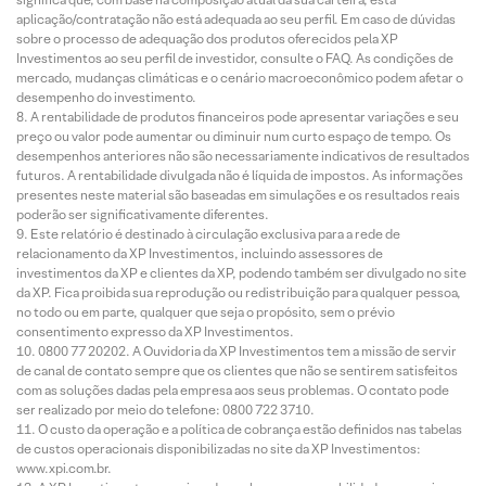
aplicação/contratação não está adequada ao seu perfil. Em caso de dúvidas
sobre o processo de adequação dos produtos oferecidos pela XP
Investimentos ao seu perfil de investidor, consulte o FAQ. As condições de
mercado, mudanças climáticas e o cenário macroeconômico podem afetar o
desempenho do investimento.
A rentabilidade de produtos financeiros pode apresentar variações e seu
preço ou valor pode aumentar ou diminuir num curto espaço de tempo. Os
desempenhos anteriores não são necessariamente indicativos de resultados
futuros. A rentabilidade divulgada não é líquida de impostos. As informações
presentes neste material são baseadas em simulações e os resultados reais
poderão ser significativamente diferentes.
Este relatório é destinado à circulação exclusiva para a rede de
relacionamento da XP Investimentos, incluindo assessores de
investimentos da XP e clientes da XP, podendo também ser divulgado no site
da XP. Fica proibida sua reprodução ou redistribuição para qualquer pessoa,
no todo ou em parte, qualquer que seja o propósito, sem o prévio
consentimento expresso da XP Investimentos.
0800 77 20202. A Ouvidoria da XP Investimentos tem a missão de servir
de canal de contato sempre que os clientes que não se sentirem satisfeitos
com as soluções dadas pela empresa aos seus problemas. O contato pode
ser realizado por meio do telefone: 0800 722 3710.
O custo da operação e a política de cobrança estão definidos nas tabelas
de custos operacionais disponibilizadas no site da XP Investimentos:
www.xpi.com.br.