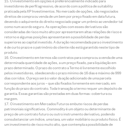
O investimento em opções é preferencialmente indicado para
investidores de perfil agressivo, de acordo com a política de suitability
praticada pela XP Investimentos. No mercado de opções, são negociados
direitos de compra ou venda de um bem por preço fixado em data futura,
devendo o adquirente do direito negociado pagar um prêmio ao vendedor tal
como num acordo seguro. As operações com esses derivativos são
consideradas de risco muito alto por apresentarem altas relações de risco e
retorno e algumas posições apresentarem a possibilidade de perdas
superiores ao capital investido. A duração recomendada para o investimento
é de curto prazo e o patrimônio do cliente não está garantido neste tipo de
produto.
O investimento em termos são contratos para compra ou a venda de uma
determinada quantidade de ações, a um preço fixado, para liquidação em
prazo determinado. O prazo do contrato a Termo é livremente escolhido
pelos investidores, obedecendo o prazo mínimo de 16 dias e máximo de 999
dias corridos. O preço será o valor da ação adicionado de uma parcela
correspondente aos juros – que são fixados livremente em mercado, em
função do prazo do contrato. Toda transação a termo requer um depósito de
garantia. Essas garantias são prestadas em duas formas: cobertura ou
margem.
O investimento em Mercados Futuros embute riscos de perdas
patrimoniais significativos. Commodity é um objeto ou determinante de
preço de um contrato futuro ou outro instrumento derivativo, podendo
consubstanciar um índice, uma taxa, um valor mobiliário ou produto físico. É
um investimento de risco muito alto, que contempla a possibilidade de