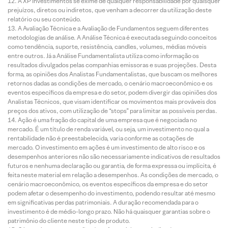
A XP Investimentos se exime de qualquer responsabilidade por quaisquer
prejuízos, diretos ou indiretos, que venham a decorrer da utilização deste
relatório ou seu conteúdo.
A Avaliação Técnica e a Avaliação de Fundamentos seguem diferentes
metodologias de análise. A Análise Técnica é executada seguindo conceitos
como tendência, suporte, resistência, candles, volumes, médias móveis
entre outros. Já a Análise Fundamentalista utiliza como informação os
resultados divulgados pelas companhias emissoras e suas projeções. Desta
forma, as opiniões dos Analistas Fundamentalistas, que buscam os melhores
retornos dadas as condições de mercado, o cenário macroeconômico e os
eventos específicos da empresa e do setor, podem divergir das opiniões dos
Analistas Técnicos, que visam identificar os movimentos mais prováveis dos
preços dos ativos, com utilização de “stops” para limitar as possíveis perdas.
Ação é uma fração do capital de uma empresa que é negociada no
mercado. É um título de renda variável, ou seja, um investimento no qual a
rentabilidade não é preestabelecida, varia conforme as cotações de
mercado. O investimento em ações é um investimento de alto risco e os
desempenhos anteriores não são necessariamente indicativos de resultados
futuros e nenhuma declaração ou garantia, de forma expressa ou implícita, é
feita neste material em relação a desempenhos. As condições de mercado, o
cenário macroeconômico, os eventos específicos da empresa e do setor
podem afetar o desempenho do investimento, podendo resultar até mesmo
em significativas perdas patrimoniais. A duração recomendada para o
investimento é de médio-longo prazo. Não há quaisquer garantias sobre o
patrimônio do cliente neste tipo de produto.