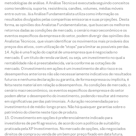
metodologias de análise. A Análise Técnica é executada seguindo conceitos
como tendência, suporte, resistência, candles, volumes, médias móveis
entre outros. Já a Análise Fundamentalista utiliza como informação os
resultados divulgados pelas companhias emissoras e suas projeções. Desta
forma, as opiniões dos Analistas Fundamentalistas, que buscam os melhores
retornos dadas as condições de mercado, o cenário macroeconômico e os
eventos específicos da empresa e do setor, podem divergir das opiniões dos
Analistas Técnicos, que visam identificar os movimentos mais prováveis dos
preços dos ativos, com utilização de “stops” para limitar as possíveis perdas.
Ação é uma fração do capital de uma empresa que é negociada no
mercado. É um título de renda variável, ou seja, um investimento no qual a
rentabilidade não é preestabelecida, varia conforme as cotações de
mercado. O investimento em ações é um investimento de alto risco e os
desempenhos anteriores não são necessariamente indicativos de resultados
futuros e nenhuma declaração ou garantia, de forma expressa ou implícita, é
feita neste material em relação a desempenhos. As condições de mercado, o
cenário macroeconômico, os eventos específicos da empresa e do setor
podem afetar o desempenho do investimento, podendo resultar até mesmo
em significativas perdas patrimoniais. A duração recomendada para o
investimento é de médio-longo prazo. Não há quaisquer garantias sobre o
patrimônio do cliente neste tipo de produto.
O investimento em opções é preferencialmente indicado para
investidores de perfil agressivo, de acordo com a política de suitability
praticada pela XP Investimentos. No mercado de opções, são negociados
direitos de compra ou venda de um bem por preço fixado em data futura,