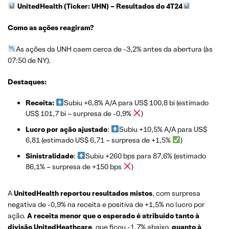
UnitedHealth (Ticker: UHN)
– Resultados do 4T24
Como as ações reagiram?
As ações da UNH caem cerca de -3,2% antes da abertura (às
07:50 de NY).
Destaques:
Receita:
Subiu +6,8% A/A para US$ 100,8 bi (estimado
US$ 101,7 bi – surpresa de -0,9%
)
Lucro por ação ajustado
:
Subiu +10,5% A/A para US$
6,81 (estimado US$ 6,71 – surpresa de +1,5%
)
Sinistralidade
:
Subiu +260 bps para 87,6% (estimado
86,1% – surpresa de +150 bps
)
A
UnitedHealth reportou resultados mistos
, com surpresa
negativa de -0,9% na receita e positiva de +1,5% no lucro por
ação.
A receita menor que o esperado é atribuído tanto à
divisão UnitedHeathcare
, que ficou -1,7% abaixo,
quanto à