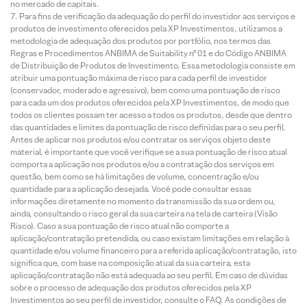
no mercado de capitais.
Para fins de verificação da adequação do perfil do investidor aos serviços e
produtos de investimento oferecidos pela XP Investimentos, utilizamos a
metodologia de adequação dos produtos por portfólio, nos termos das
Regras e Procedimentos ANBIMA de Suitability nº 01 e do Código ANBIMA
de Distribuição de Produtos de Investimento. Essa metodologia consiste em
atribuir uma pontuação máxima de risco para cada perfil de investidor
(conservador, moderado e agressivo), bem como uma pontuação de risco
para cada um dos produtos oferecidos pela XP Investimentos, de modo que
todos os clientes possam ter acesso a todos os produtos, desde que dentro
das quantidades e limites da pontuação de risco definidas para o seu perfil.
Antes de aplicar nos produtos e/ou contratar os serviços objeto deste
material, é importante que você verifique se a sua pontuação de risco atual
comporta a aplicação nos produtos e/ou a contratação dos serviços em
questão, bem como se há limitações de volume, concentração e/ou
quantidade para a aplicação desejada. Você pode consultar essas
informações diretamente no momento da transmissão da sua ordem ou,
ainda, consultando o risco geral da sua carteira na tela de carteira (Visão
Risco). Caso a sua pontuação de risco atual não comporte a
aplicação/contratação pretendida, ou caso existam limitações em relação à
quantidade e/ou volume financeiro para a referida aplicação/contratação, isto
significa que, com base na composição atual da sua carteira, esta
aplicação/contratação não está adequada ao seu perfil. Em caso de dúvidas
sobre o processo de adequação dos produtos oferecidos pela XP
Investimentos ao seu perfil de investidor, consulte o FAQ. As condições de