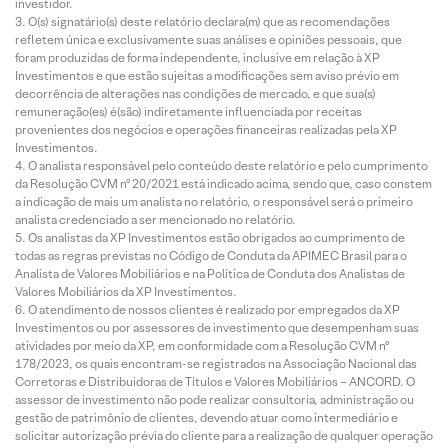
investidor.
O(s) signatário(s) deste relatório declara(m) que as recomendações
refletem única e exclusivamente suas análises e opiniões pessoais, que
foram produzidas de forma independente, inclusive em relação à XP
Investimentos e que estão sujeitas a modificações sem aviso prévio em
decorrência de alterações nas condições de mercado, e que sua(s)
remuneração(es) é(são) indiretamente influenciada por receitas
provenientes dos negócios e operações financeiras realizadas pela XP
Investimentos.
O analista responsável pelo conteúdo deste relatório e pelo cumprimento
da Resolução CVM nº 20/2021 está indicado acima, sendo que, caso constem
a indicação de mais um analista no relatório, o responsável será o primeiro
analista credenciado a ser mencionado no relatório.
Os analistas da XP Investimentos estão obrigados ao cumprimento de
todas as regras previstas no Código de Conduta da APIMEC Brasil para o
Analista de Valores Mobiliários e na Política de Conduta dos Analistas de
Valores Mobiliários da XP Investimentos.
O atendimento de nossos clientes é realizado por empregados da XP
Investimentos ou por assessores de investimento que desempenham suas
atividades por meio da XP, em conformidade com a Resolução CVM nº
178/2023, os quais encontram-se registrados na Associação Nacional das
Corretoras e Distribuidoras de Títulos e Valores Mobiliários – ANCORD. O
assessor de investimento não pode realizar consultoria, administração ou
gestão de patrimônio de clientes, devendo atuar como intermediário e
solicitar autorização prévia do cliente para a realização de qualquer operação