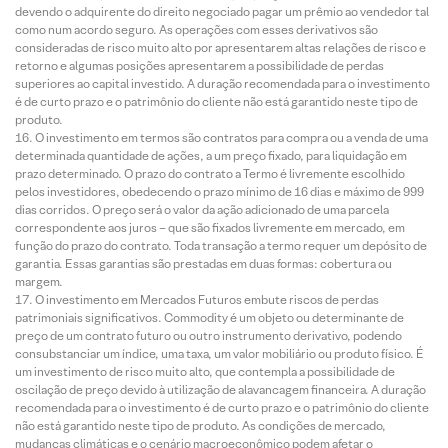
devendo o adquirente do direito negociado pagar um prêmio ao vendedor tal
como num acordo seguro. As operações com esses derivativos são
consideradas de risco muito alto por apresentarem altas relações de risco e
retorno e algumas posições apresentarem a possibilidade de perdas
superiores ao capital investido. A duração recomendada para o investimento
é de curto prazo e o patrimônio do cliente não está garantido neste tipo de
produto.
O investimento em termos são contratos para compra ou a venda de uma
determinada quantidade de ações, a um preço fixado, para liquidação em
prazo determinado. O prazo do contrato a Termo é livremente escolhido
pelos investidores, obedecendo o prazo mínimo de 16 dias e máximo de 999
dias corridos. O preço será o valor da ação adicionado de uma parcela
correspondente aos juros – que são fixados livremente em mercado, em
função do prazo do contrato. Toda transação a termo requer um depósito de
garantia. Essas garantias são prestadas em duas formas: cobertura ou
margem.
O investimento em Mercados Futuros embute riscos de perdas
patrimoniais significativos. Commodity é um objeto ou determinante de
preço de um contrato futuro ou outro instrumento derivativo, podendo
consubstanciar um índice, uma taxa, um valor mobiliário ou produto físico. É
um investimento de risco muito alto, que contempla a possibilidade de
oscilação de preço devido à utilização de alavancagem financeira. A duração
recomendada para o investimento é de curto prazo e o patrimônio do cliente
não está garantido neste tipo de produto. As condições de mercado,
mudanças climáticas e o cenário macroeconômico podem afetar o