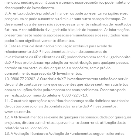
mercado, mudanças climáticas e o cenário macroeconômico podem afetar o
desempenho do investimento.
A rentabilidade de produtos financeiros pode apresentar variações e seu
preço ou valor pode aumentar ou diminuir num curto espaço de tempo. Os
desempenhos anteriores não são necessariamente indicativos de resultados
futuros. A rentabilidade divulgada não é líquida de impostos. As informações
presentes neste material são baseadas em simulações e os resultados reais
poderão ser significativamente diferentes.
Este relatório é destinado à circulação exclusiva para a rede de
relacionamento da XP Investimentos, incluindo assessores de
investimentos da XP e clientes da XP, podendo também ser divulgado no site
da XP. Fica proibida sua reprodução ou redistribuição para qualquer pessoa,
no todo ou em parte, qualquer que seja o propósito, sem o prévio
consentimento expresso da XP Investimentos.
0800 77 20202. A Ouvidoria da XP Investimentos tem a missão de servir
de canal de contato sempre que os clientes que não se sentirem satisfeitos
com as soluções dadas pela empresa aos seus problemas. O contato pode
ser realizado por meio do telefone: 0800 722 3710.
O custo da operação e a política de cobrança estão definidos nas tabelas
de custos operacionais disponibilizadas no site da XP Investimentos:
www.xpi.com.br.
A XP Investimentos se exime de qualquer responsabilidade por quaisquer
prejuízos, diretos ou indiretos, que venham a decorrer da utilização deste
relatório ou seu conteúdo.
A Avaliação Técnica e a Avaliação de Fundamentos seguem diferentes