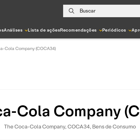
Buscar
os
Análises
Lista de ações
Recomendações
Periódicos
Apr
ca-Cola Company (COCA34)
ca-Cola Company (
The Coca-Cola Company, COCA34, Bens de Consumo