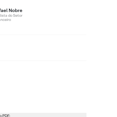
fael Nobre
lista do Setor
anceiro
o PDF: