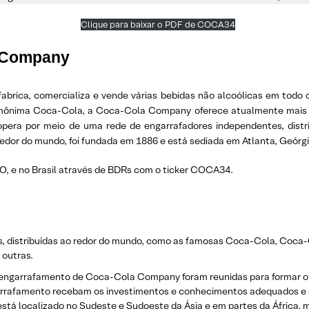
Clique para baixar o PDF de COCA34
 Company
rica, comercializa e vende várias bebidas não alcoólicas em todo 
omônima Coca-Cola, a Coca-Cola Company oferece atualmente mais d
opera por meio de uma rede de engarrafadores independentes, distrib
redor do mundo, foi fundada em 1886 e está sediada em Atlanta, Geórgi
O, e no Brasil através de BDRs com o ticker COCA34.
s, distribuídas ao redor do mundo, como as famosas Coca-Cola, Coca-
 outras.
engarrafamento de Coca-Cola Company foram reunidas para formar o B
garrafamento recebam os investimentos e conhecimentos adequados e a
tá localizado no Sudeste e Sudoeste da Ásia e em partes da África, m