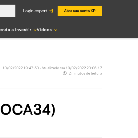
login expert
Abra sua conta XP
enda a Investir
Vídeos
10/02/2022 19:47:50 • Atualizado em 10/02/2022 20:06:17
2 minutos de leitura
COCA34)