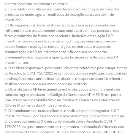
cliente com base no presente relatório.
Este relatório foi elaborado considerando a classificação de risco dos
produtos de modo a gerar resultados de alocação para cada perfil de
investidor.
O(s) signatário(s) deste relatório declara(m) que as recomendações
refletem única e exclusivamente suas análises e opiniões pessoais, que
foram produzidas de forma independente, inclusive em relação à XP
Investimentos e que estão sujeitas a modificações sem aviso prévio em
decorrência de alterações nas condições de mercado, e que sua(s)
remuneração(es) é(são) indiretamente influenciada por receitas
provenientes dos negócios e operações financeiras realizadas pela XP
Investimentos.
O analista responsável pelo conteúdo deste relatório e pelo cumprimento
da Resolução CVM nº 20/2021 está indicado acima, sendo que, caso constem
a indicação de mais um analista no relatório, o responsável será o primeiro
analista credenciado a ser mencionado no relatório.
Os analistas da XP Investimentos estão obrigados ao cumprimento de
todas as regras previstas no Código de Conduta da APIMEC Brasil para o
Analista de Valores Mobiliários e na Política de Conduta dos Analistas de
Valores Mobiliários da XP Investimentos.
O atendimento de nossos clientes é realizado por empregados da XP
Investimentos ou por assessores de investimento que desempenham suas
atividades por meio da XP, em conformidade com a Resolução CVM nº
178/2023, os quais encontram-se registrados na Associação Nacional das
Corretoras e Distribuidoras de Títulos e Valores Mobiliários – ANCORD. O