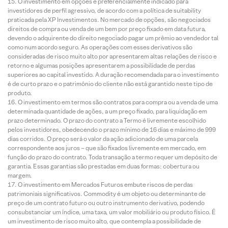
O investimento em opções é preferencialmente indicado para
investidores de perfil agressivo, de acordo com a política de suitability
praticada pela XP Investimentos. No mercado de opções, são negociados
direitos de compra ou venda de um bem por preço fixado em data futura,
devendo o adquirente do direito negociado pagar um prêmio ao vendedor tal
como num acordo seguro. As operações com esses derivativos são
consideradas de risco muito alto por apresentarem altas relações de risco e
retorno e algumas posições apresentarem a possibilidade de perdas
superiores ao capital investido. A duração recomendada para o investimento
é de curto prazo e o patrimônio do cliente não está garantido neste tipo de
produto.
O investimento em termos são contratos para compra ou a venda de uma
determinada quantidade de ações, a um preço fixado, para liquidação em
prazo determinado. O prazo do contrato a Termo é livremente escolhido
pelos investidores, obedecendo o prazo mínimo de 16 dias e máximo de 999
dias corridos. O preço será o valor da ação adicionado de uma parcela
correspondente aos juros – que são fixados livremente em mercado, em
função do prazo do contrato. Toda transação a termo requer um depósito de
garantia. Essas garantias são prestadas em duas formas: cobertura ou
margem.
O investimento em Mercados Futuros embute riscos de perdas
patrimoniais significativos. Commodity é um objeto ou determinante de
preço de um contrato futuro ou outro instrumento derivativo, podendo
consubstanciar um índice, uma taxa, um valor mobiliário ou produto físico. É
um investimento de risco muito alto, que contempla a possibilidade de