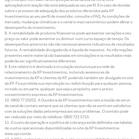
aplicação/contratação não está adequada ao seu perfil. Em caso de dúvidas
sobre o processo de adequação dos produtos oferecidos pela XP
Investimentos ao seu perfil de investidor, consulte o FAQ. As condições de
mercado, mudanças climáticas e o cenário macroeconômico podem afetar o
desempenho do investimento.
A rentabilidade de produtos financeiros pode apresentar variações e seu
preço ou valor pode aumentar ou diminuir num curto espaço de tempo. Os
desempenhos anteriores não são necessariamente indicativos de resultados
futuros. A rentabilidade divulgada não é líquida de impostos. As informações
presentes neste material são baseadas em simulações e os resultados reais
poderão ser significativamente diferentes.
Este relatório é destinado à circulação exclusiva para a rede de
relacionamento da XP Investimentos, incluindo assessores de
investimentos da XP e clientes da XP, podendo também ser divulgado no site
da XP. Fica proibida sua reprodução ou redistribuição para qualquer pessoa,
no todo ou em parte, qualquer que seja o propósito, sem o prévio
consentimento expresso da XP Investimentos.
0800 77 20202. A Ouvidoria da XP Investimentos tem a missão de servir
de canal de contato sempre que os clientes que não se sentirem satisfeitos
com as soluções dadas pela empresa aos seus problemas. O contato pode
ser realizado por meio do telefone: 0800 722 3710.
O custo da operação e a política de cobrança estão definidos nas tabelas
de custos operacionais disponibilizadas no site da XP Investimentos:
www.xpi.com.br.