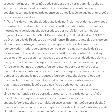
assessor de investimento não pode realizar consultoria, administração ou
gestão de patrimônio de clientes, devendo atuar como intermediário e
solicitar autorização prévia do cliente para a realização de qualquer operação
no mercado de capitais.
Para fins de verificação da adequação do perfil do investidor aos serviços e
produtos de investimento oferecidos pela XP Investimentos, utilizamos a
metodologia de adequação dos produtos por portfólio, nos termos das
Regras e Procedimentos ANBIMA de Suitability nº 01 e do Código ANBIMA
de Distribuição de Produtos de Investimento. Essa metodologia consiste em
atribuir uma pontuação máxima de risco para cada perfil de investidor
(conservador, moderado e agressivo), bem como uma pontuação de risco
para cada um dos produtos oferecidos pela XP Investimentos, de modo que
todos os clientes possam ter acesso a todos os produtos, desde que dentro
das quantidades e limites da pontuação de risco definidas para o seu perfil.
Antes de aplicar nos produtos e/ou contratar os serviços objeto deste
material, é importante que você verifique se a sua pontuação de risco atual
comporta a aplicação nos produtos e/ou a contratação dos serviços em
questão, bem como se há limitações de volume, concentração e/ou
quantidade para a aplicação desejada. Você pode consultar essas
informações diretamente no momento da transmissão da sua ordem ou,
ainda, consultando o risco geral da sua carteira na tela de carteira (Visão
Risco). Caso a sua pontuação de risco atual não comporte a
aplicação/contratação pretendida, ou caso existam limitações em relação à
quantidade e/ou volume financeiro para a referida aplicação/contratação, isto
significa que, com base na composição atual da sua carteira, esta