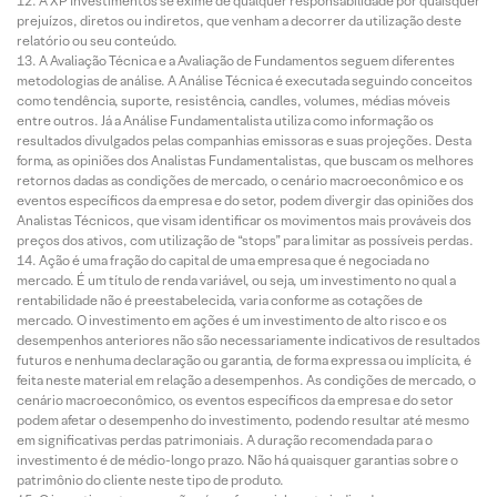
A XP Investimentos se exime de qualquer responsabilidade por quaisquer
prejuízos, diretos ou indiretos, que venham a decorrer da utilização deste
relatório ou seu conteúdo.
A Avaliação Técnica e a Avaliação de Fundamentos seguem diferentes
metodologias de análise. A Análise Técnica é executada seguindo conceitos
como tendência, suporte, resistência, candles, volumes, médias móveis
entre outros. Já a Análise Fundamentalista utiliza como informação os
resultados divulgados pelas companhias emissoras e suas projeções. Desta
forma, as opiniões dos Analistas Fundamentalistas, que buscam os melhores
retornos dadas as condições de mercado, o cenário macroeconômico e os
eventos específicos da empresa e do setor, podem divergir das opiniões dos
Analistas Técnicos, que visam identificar os movimentos mais prováveis dos
preços dos ativos, com utilização de “stops” para limitar as possíveis perdas.
Ação é uma fração do capital de uma empresa que é negociada no
mercado. É um título de renda variável, ou seja, um investimento no qual a
rentabilidade não é preestabelecida, varia conforme as cotações de
mercado. O investimento em ações é um investimento de alto risco e os
desempenhos anteriores não são necessariamente indicativos de resultados
futuros e nenhuma declaração ou garantia, de forma expressa ou implícita, é
feita neste material em relação a desempenhos. As condições de mercado, o
cenário macroeconômico, os eventos específicos da empresa e do setor
podem afetar o desempenho do investimento, podendo resultar até mesmo
em significativas perdas patrimoniais. A duração recomendada para o
investimento é de médio-longo prazo. Não há quaisquer garantias sobre o
patrimônio do cliente neste tipo de produto.