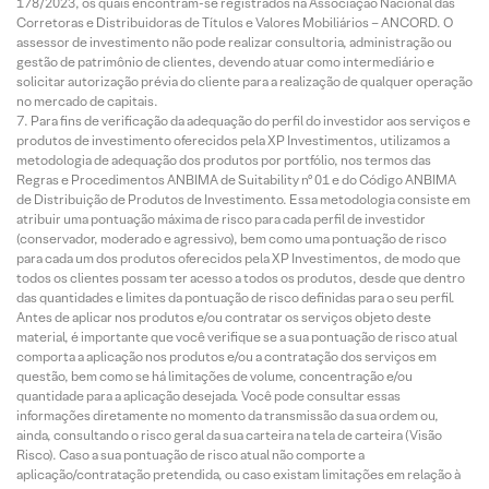
178/2023, os quais encontram-se registrados na Associação Nacional das
Corretoras e Distribuidoras de Títulos e Valores Mobiliários – ANCORD. O
assessor de investimento não pode realizar consultoria, administração ou
gestão de patrimônio de clientes, devendo atuar como intermediário e
solicitar autorização prévia do cliente para a realização de qualquer operação
no mercado de capitais.
Para fins de verificação da adequação do perfil do investidor aos serviços e
produtos de investimento oferecidos pela XP Investimentos, utilizamos a
metodologia de adequação dos produtos por portfólio, nos termos das
Regras e Procedimentos ANBIMA de Suitability nº 01 e do Código ANBIMA
de Distribuição de Produtos de Investimento. Essa metodologia consiste em
atribuir uma pontuação máxima de risco para cada perfil de investidor
(conservador, moderado e agressivo), bem como uma pontuação de risco
para cada um dos produtos oferecidos pela XP Investimentos, de modo que
todos os clientes possam ter acesso a todos os produtos, desde que dentro
das quantidades e limites da pontuação de risco definidas para o seu perfil.
Antes de aplicar nos produtos e/ou contratar os serviços objeto deste
material, é importante que você verifique se a sua pontuação de risco atual
comporta a aplicação nos produtos e/ou a contratação dos serviços em
questão, bem como se há limitações de volume, concentração e/ou
quantidade para a aplicação desejada. Você pode consultar essas
informações diretamente no momento da transmissão da sua ordem ou,
ainda, consultando o risco geral da sua carteira na tela de carteira (Visão
Risco). Caso a sua pontuação de risco atual não comporte a
aplicação/contratação pretendida, ou caso existam limitações em relação à