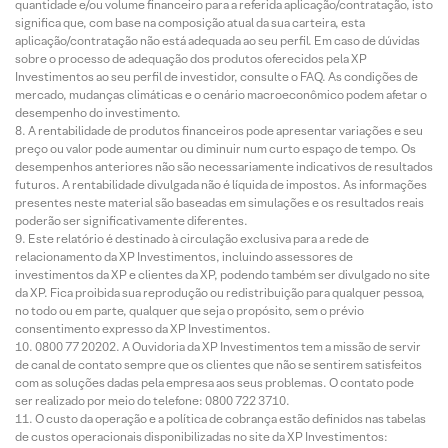
quantidade e/ou volume financeiro para a referida aplicação/contratação, isto
significa que, com base na composição atual da sua carteira, esta
aplicação/contratação não está adequada ao seu perfil. Em caso de dúvidas
sobre o processo de adequação dos produtos oferecidos pela XP
Investimentos ao seu perfil de investidor, consulte o FAQ. As condições de
mercado, mudanças climáticas e o cenário macroeconômico podem afetar o
desempenho do investimento.
A rentabilidade de produtos financeiros pode apresentar variações e seu
preço ou valor pode aumentar ou diminuir num curto espaço de tempo. Os
desempenhos anteriores não são necessariamente indicativos de resultados
futuros. A rentabilidade divulgada não é líquida de impostos. As informações
presentes neste material são baseadas em simulações e os resultados reais
poderão ser significativamente diferentes.
Este relatório é destinado à circulação exclusiva para a rede de
relacionamento da XP Investimentos, incluindo assessores de
investimentos da XP e clientes da XP, podendo também ser divulgado no site
da XP. Fica proibida sua reprodução ou redistribuição para qualquer pessoa,
no todo ou em parte, qualquer que seja o propósito, sem o prévio
consentimento expresso da XP Investimentos.
0800 77 20202. A Ouvidoria da XP Investimentos tem a missão de servir
de canal de contato sempre que os clientes que não se sentirem satisfeitos
com as soluções dadas pela empresa aos seus problemas. O contato pode
ser realizado por meio do telefone: 0800 722 3710.
O custo da operação e a política de cobrança estão definidos nas tabelas
de custos operacionais disponibilizadas no site da XP Investimentos: