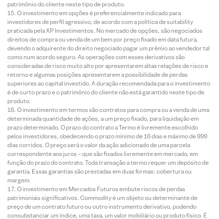
patrimônio do cliente neste tipo de produto.
O investimento em opções é preferencialmente indicado para
investidores de perfil agressivo, de acordo com a política de suitability
praticada pela XP Investimentos. No mercado de opções, são negociados
direitos de compra ou venda de um bem por preço fixado em data futura,
devendo o adquirente do direito negociado pagar um prêmio ao vendedor tal
como num acordo seguro. As operações com esses derivativos são
consideradas de risco muito alto por apresentarem altas relações de risco e
retorno e algumas posições apresentarem a possibilidade de perdas
superiores ao capital investido. A duração recomendada para o investimento
é de curto prazo e o patrimônio do cliente não está garantido neste tipo de
produto.
O investimento em termos são contratos para compra ou a venda de uma
determinada quantidade de ações, a um preço fixado, para liquidação em
prazo determinado. O prazo do contrato a Termo é livremente escolhido
pelos investidores, obedecendo o prazo mínimo de 16 dias e máximo de 999
dias corridos. O preço será o valor da ação adicionado de uma parcela
correspondente aos juros – que são fixados livremente em mercado, em
função do prazo do contrato. Toda transação a termo requer um depósito de
garantia. Essas garantias são prestadas em duas formas: cobertura ou
margem.
O investimento em Mercados Futuros embute riscos de perdas
patrimoniais significativos. Commodity é um objeto ou determinante de
preço de um contrato futuro ou outro instrumento derivativo, podendo
consubstanciar um índice, uma taxa, um valor mobiliário ou produto físico. É