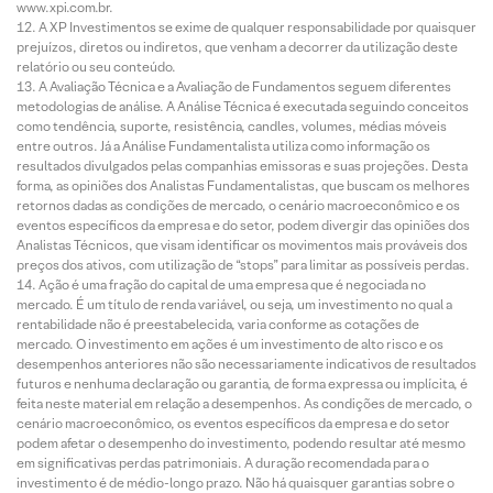
www.xpi.com.br.
A XP Investimentos se exime de qualquer responsabilidade por quaisquer
prejuízos, diretos ou indiretos, que venham a decorrer da utilização deste
relatório ou seu conteúdo.
A Avaliação Técnica e a Avaliação de Fundamentos seguem diferentes
metodologias de análise. A Análise Técnica é executada seguindo conceitos
como tendência, suporte, resistência, candles, volumes, médias móveis
entre outros. Já a Análise Fundamentalista utiliza como informação os
resultados divulgados pelas companhias emissoras e suas projeções. Desta
forma, as opiniões dos Analistas Fundamentalistas, que buscam os melhores
retornos dadas as condições de mercado, o cenário macroeconômico e os
eventos específicos da empresa e do setor, podem divergir das opiniões dos
Analistas Técnicos, que visam identificar os movimentos mais prováveis dos
preços dos ativos, com utilização de “stops” para limitar as possíveis perdas.
Ação é uma fração do capital de uma empresa que é negociada no
mercado. É um título de renda variável, ou seja, um investimento no qual a
rentabilidade não é preestabelecida, varia conforme as cotações de
mercado. O investimento em ações é um investimento de alto risco e os
desempenhos anteriores não são necessariamente indicativos de resultados
futuros e nenhuma declaração ou garantia, de forma expressa ou implícita, é
feita neste material em relação a desempenhos. As condições de mercado, o
cenário macroeconômico, os eventos específicos da empresa e do setor
podem afetar o desempenho do investimento, podendo resultar até mesmo
em significativas perdas patrimoniais. A duração recomendada para o
investimento é de médio-longo prazo. Não há quaisquer garantias sobre o