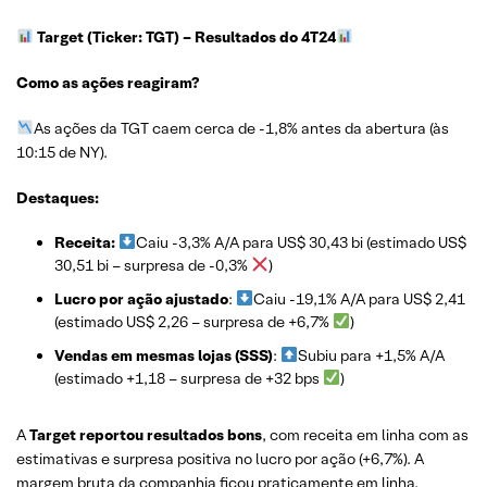
Target (Ticker: TGT)
– Resultados do 4T24
Como as ações reagiram?
As ações da TGT caem cerca de -1,8% antes da abertura (às
10:15 de NY).
Destaques:
Receita:
Caiu -3,3% A/A para US$ 30,43 bi (estimado US$
30,51 bi – surpresa de -0,3%
)
Lucro por ação ajustado
:
Caiu -19,1% A/A para US$ 2,41
(estimado US$ 2,26 – surpresa de +6,7%
)
Vendas em mesmas lojas (SSS)
:
Subiu para +1,5% A/A
(estimado +1,18 – surpresa de +32 bps
)
A
Target reportou resultados bons
, com receita em linha com as
estimativas e surpresa positiva no lucro por ação (+6,7%). A
margem bruta da companhia ficou praticamente em linha,