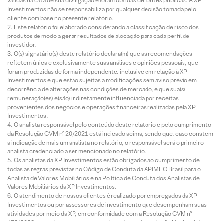
válidas na data de sua divulgação e foram obtidas de fontes públicas. A XP
Investimentos não se responsabiliza por qualquer decisão tomada pelo
cliente com base no presente relatório.
Este relatório foi elaborado considerando a classificação de risco dos
produtos de modo a gerar resultados de alocação para cada perfil de
investidor.
O(s) signatário(s) deste relatório declara(m) que as recomendações
refletem única e exclusivamente suas análises e opiniões pessoais, que
foram produzidas de forma independente, inclusive em relação à XP
Investimentos e que estão sujeitas a modificações sem aviso prévio em
decorrência de alterações nas condições de mercado, e que sua(s)
remuneração(es) é(são) indiretamente influenciada por receitas
provenientes dos negócios e operações financeiras realizadas pela XP
Investimentos.
O analista responsável pelo conteúdo deste relatório e pelo cumprimento
da Resolução CVM nº 20/2021 está indicado acima, sendo que, caso constem
a indicação de mais um analista no relatório, o responsável será o primeiro
analista credenciado a ser mencionado no relatório.
Os analistas da XP Investimentos estão obrigados ao cumprimento de
todas as regras previstas no Código de Conduta da APIMEC Brasil para o
Analista de Valores Mobiliários e na Política de Conduta dos Analistas de
Valores Mobiliários da XP Investimentos.
O atendimento de nossos clientes é realizado por empregados da XP
Investimentos ou por assessores de investimento que desempenham suas
atividades por meio da XP, em conformidade com a Resolução CVM nº