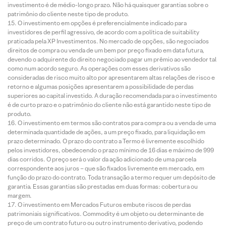
investimento é de médio-longo prazo. Não há quaisquer garantias sobre o
patrimônio do cliente neste tipo de produto.
O investimento em opções é preferencialmente indicado para
investidores de perfil agressivo, de acordo com a política de suitability
praticada pela XP Investimentos. No mercado de opções, são negociados
direitos de compra ou venda de um bem por preço fixado em data futura,
devendo o adquirente do direito negociado pagar um prêmio ao vendedor tal
como num acordo seguro. As operações com esses derivativos são
consideradas de risco muito alto por apresentarem altas relações de risco e
retorno e algumas posições apresentarem a possibilidade de perdas
superiores ao capital investido. A duração recomendada para o investimento
é de curto prazo e o patrimônio do cliente não está garantido neste tipo de
produto.
O investimento em termos são contratos para compra ou a venda de uma
determinada quantidade de ações, a um preço fixado, para liquidação em
prazo determinado. O prazo do contrato a Termo é livremente escolhido
pelos investidores, obedecendo o prazo mínimo de 16 dias e máximo de 999
dias corridos. O preço será o valor da ação adicionado de uma parcela
correspondente aos juros – que são fixados livremente em mercado, em
função do prazo do contrato. Toda transação a termo requer um depósito de
garantia. Essas garantias são prestadas em duas formas: cobertura ou
margem.
O investimento em Mercados Futuros embute riscos de perdas
patrimoniais significativos. Commodity é um objeto ou determinante de
preço de um contrato futuro ou outro instrumento derivativo, podendo