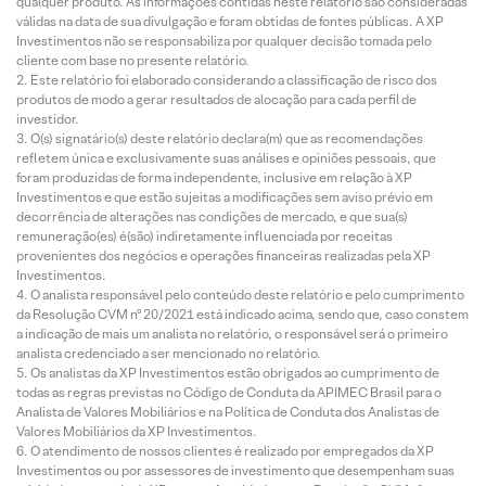
qualquer produto. As informações contidas neste relatório são consideradas
válidas na data de sua divulgação e foram obtidas de fontes públicas. A XP
Investimentos não se responsabiliza por qualquer decisão tomada pelo
cliente com base no presente relatório.
Este relatório foi elaborado considerando a classificação de risco dos
produtos de modo a gerar resultados de alocação para cada perfil de
investidor.
O(s) signatário(s) deste relatório declara(m) que as recomendações
refletem única e exclusivamente suas análises e opiniões pessoais, que
foram produzidas de forma independente, inclusive em relação à XP
Investimentos e que estão sujeitas a modificações sem aviso prévio em
decorrência de alterações nas condições de mercado, e que sua(s)
remuneração(es) é(são) indiretamente influenciada por receitas
provenientes dos negócios e operações financeiras realizadas pela XP
Investimentos.
O analista responsável pelo conteúdo deste relatório e pelo cumprimento
da Resolução CVM nº 20/2021 está indicado acima, sendo que, caso constem
a indicação de mais um analista no relatório, o responsável será o primeiro
analista credenciado a ser mencionado no relatório.
Os analistas da XP Investimentos estão obrigados ao cumprimento de
todas as regras previstas no Código de Conduta da APIMEC Brasil para o
Analista de Valores Mobiliários e na Política de Conduta dos Analistas de
Valores Mobiliários da XP Investimentos.
O atendimento de nossos clientes é realizado por empregados da XP
Investimentos ou por assessores de investimento que desempenham suas