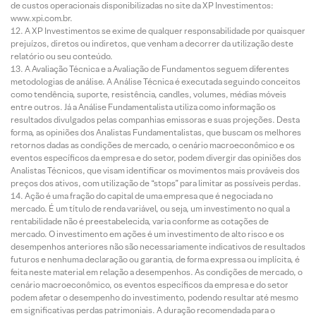
de custos operacionais disponibilizadas no site da XP Investimentos:
www.xpi.com.br.
A XP Investimentos se exime de qualquer responsabilidade por quaisquer
prejuízos, diretos ou indiretos, que venham a decorrer da utilização deste
relatório ou seu conteúdo.
A Avaliação Técnica e a Avaliação de Fundamentos seguem diferentes
metodologias de análise. A Análise Técnica é executada seguindo conceitos
como tendência, suporte, resistência, candles, volumes, médias móveis
entre outros. Já a Análise Fundamentalista utiliza como informação os
resultados divulgados pelas companhias emissoras e suas projeções. Desta
forma, as opiniões dos Analistas Fundamentalistas, que buscam os melhores
retornos dadas as condições de mercado, o cenário macroeconômico e os
eventos específicos da empresa e do setor, podem divergir das opiniões dos
Analistas Técnicos, que visam identificar os movimentos mais prováveis dos
preços dos ativos, com utilização de “stops” para limitar as possíveis perdas.
Ação é uma fração do capital de uma empresa que é negociada no
mercado. É um título de renda variável, ou seja, um investimento no qual a
rentabilidade não é preestabelecida, varia conforme as cotações de
mercado. O investimento em ações é um investimento de alto risco e os
desempenhos anteriores não são necessariamente indicativos de resultados
futuros e nenhuma declaração ou garantia, de forma expressa ou implícita, é
feita neste material em relação a desempenhos. As condições de mercado, o
cenário macroeconômico, os eventos específicos da empresa e do setor
podem afetar o desempenho do investimento, podendo resultar até mesmo
em significativas perdas patrimoniais. A duração recomendada para o