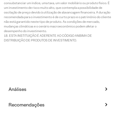
consubstanciar um índice, uma taxa, um valor mobiliário ou produto físico. É
um investimento de risco muito alto, que contempla a possibilidade de
oscilação de preço devido à utilização de alavancagem financeira. A duração
recomendada para o investimento é de curto prazo e o patrimônio do cliente
não está garantido neste tipo de produto. As condições de mercado,
mudanças climáticas e o cenário macroeconômico podem afetar o
desempenho do investimento.
ESTA INSTITUIÇÃO É ADERENTE AO CÓDIGO ANBIMA DE
DISTRIBUIÇÃO DE PRODUTOS DE INVESTIMENTO.
Análises
Recomendações