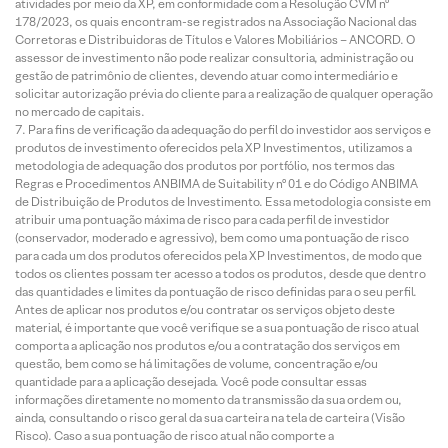
atividades por meio da XP, em conformidade com a Resolução CVM nº
178/2023, os quais encontram-se registrados na Associação Nacional das
Corretoras e Distribuidoras de Títulos e Valores Mobiliários – ANCORD. O
assessor de investimento não pode realizar consultoria, administração ou
gestão de patrimônio de clientes, devendo atuar como intermediário e
solicitar autorização prévia do cliente para a realização de qualquer operação
no mercado de capitais.
Para fins de verificação da adequação do perfil do investidor aos serviços e
produtos de investimento oferecidos pela XP Investimentos, utilizamos a
metodologia de adequação dos produtos por portfólio, nos termos das
Regras e Procedimentos ANBIMA de Suitability nº 01 e do Código ANBIMA
de Distribuição de Produtos de Investimento. Essa metodologia consiste em
atribuir uma pontuação máxima de risco para cada perfil de investidor
(conservador, moderado e agressivo), bem como uma pontuação de risco
para cada um dos produtos oferecidos pela XP Investimentos, de modo que
todos os clientes possam ter acesso a todos os produtos, desde que dentro
das quantidades e limites da pontuação de risco definidas para o seu perfil.
Antes de aplicar nos produtos e/ou contratar os serviços objeto deste
material, é importante que você verifique se a sua pontuação de risco atual
comporta a aplicação nos produtos e/ou a contratação dos serviços em
questão, bem como se há limitações de volume, concentração e/ou
quantidade para a aplicação desejada. Você pode consultar essas
informações diretamente no momento da transmissão da sua ordem ou,
ainda, consultando o risco geral da sua carteira na tela de carteira (Visão
Risco). Caso a sua pontuação de risco atual não comporte a