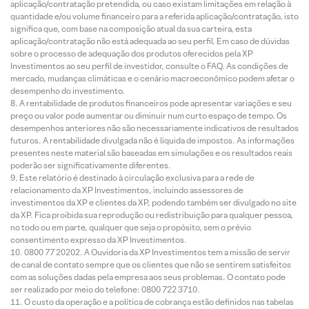
aplicação/contratação pretendida, ou caso existam limitações em relação à
quantidade e/ou volume financeiro para a referida aplicação/contratação, isto
significa que, com base na composição atual da sua carteira, esta
aplicação/contratação não está adequada ao seu perfil. Em caso de dúvidas
sobre o processo de adequação dos produtos oferecidos pela XP
Investimentos ao seu perfil de investidor, consulte o FAQ. As condições de
mercado, mudanças climáticas e o cenário macroeconômico podem afetar o
desempenho do investimento.
A rentabilidade de produtos financeiros pode apresentar variações e seu
preço ou valor pode aumentar ou diminuir num curto espaço de tempo. Os
desempenhos anteriores não são necessariamente indicativos de resultados
futuros. A rentabilidade divulgada não é líquida de impostos. As informações
presentes neste material são baseadas em simulações e os resultados reais
poderão ser significativamente diferentes.
Este relatório é destinado à circulação exclusiva para a rede de
relacionamento da XP Investimentos, incluindo assessores de
investimentos da XP e clientes da XP, podendo também ser divulgado no site
da XP. Fica proibida sua reprodução ou redistribuição para qualquer pessoa,
no todo ou em parte, qualquer que seja o propósito, sem o prévio
consentimento expresso da XP Investimentos.
0800 77 20202. A Ouvidoria da XP Investimentos tem a missão de servir
de canal de contato sempre que os clientes que não se sentirem satisfeitos
com as soluções dadas pela empresa aos seus problemas. O contato pode
ser realizado por meio do telefone: 0800 722 3710.
O custo da operação e a política de cobrança estão definidos nas tabelas