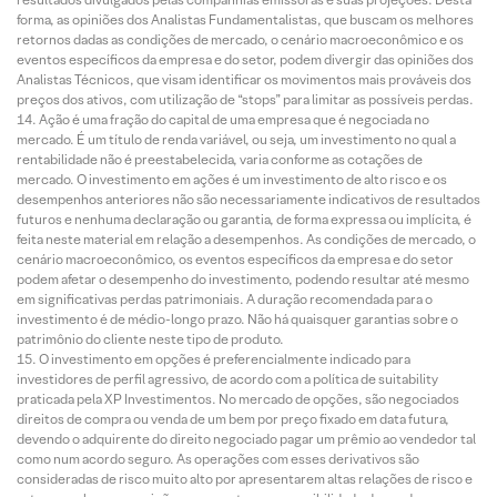
forma, as opiniões dos Analistas Fundamentalistas, que buscam os melhores
retornos dadas as condições de mercado, o cenário macroeconômico e os
eventos específicos da empresa e do setor, podem divergir das opiniões dos
Analistas Técnicos, que visam identificar os movimentos mais prováveis dos
preços dos ativos, com utilização de “stops” para limitar as possíveis perdas.
Ação é uma fração do capital de uma empresa que é negociada no
mercado. É um título de renda variável, ou seja, um investimento no qual a
rentabilidade não é preestabelecida, varia conforme as cotações de
mercado. O investimento em ações é um investimento de alto risco e os
desempenhos anteriores não são necessariamente indicativos de resultados
futuros e nenhuma declaração ou garantia, de forma expressa ou implícita, é
feita neste material em relação a desempenhos. As condições de mercado, o
cenário macroeconômico, os eventos específicos da empresa e do setor
podem afetar o desempenho do investimento, podendo resultar até mesmo
em significativas perdas patrimoniais. A duração recomendada para o
investimento é de médio-longo prazo. Não há quaisquer garantias sobre o
patrimônio do cliente neste tipo de produto.
O investimento em opções é preferencialmente indicado para
investidores de perfil agressivo, de acordo com a política de suitability
praticada pela XP Investimentos. No mercado de opções, são negociados
direitos de compra ou venda de um bem por preço fixado em data futura,
devendo o adquirente do direito negociado pagar um prêmio ao vendedor tal
como num acordo seguro. As operações com esses derivativos são
consideradas de risco muito alto por apresentarem altas relações de risco e