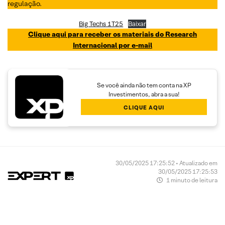
regulação.
Big Techs 1T25
Baixar
Clique aqui para receber os materiais do Research
Internacional por e-mail
Se você ainda não tem conta na XP
Investimentos, abra a sua!
CLIQUE AQUI
30/05/2025 17:25:52 • Atualizado em
30/05/2025 17:25:53
1 minuto de leitura