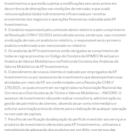
Investimentos e que estão sujeitas a modificações sem aviso prévio em
decorrência de alterações nas condições de mercado, e que sua(s)
remuneração(es) é(são) indiretamente influenciada por receitas
provenientes dos negócios e operações financeiras realizadas pela XP
Investimentos.
O analista responsável pelo conteúdo deste relatório e pelo cumprimento
da Resolução CVM nº 20/2021 está indicado acima, sendo que, caso constem
a indicação de mais um analista no relatório, o responsável será o primeiro
analista credenciado a ser mencionado no relatório.
Os analistas da XP Investimentos estão obrigados ao cumprimento de
todas as regras previstas no Código de Conduta da APIMEC Brasil para o
Analista de Valores Mobiliários e na Política de Conduta dos Analistas de
Valores Mobiliários da XP Investimentos.
O atendimento de nossos clientes é realizado por empregados da XP
Investimentos ou por assessores de investimento que desempenham suas
atividades por meio da XP, em conformidade com a Resolução CVM nº
178/2023, os quais encontram-se registrados na Associação Nacional das
Corretoras e Distribuidoras de Títulos e Valores Mobiliários – ANCORD. O
assessor de investimento não pode realizar consultoria, administração ou
gestão de patrimônio de clientes, devendo atuar como intermediário e
solicitar autorização prévia do cliente para a realização de qualquer operação
no mercado de capitais.
Para fins de verificação da adequação do perfil do investidor aos serviços e
produtos de investimento oferecidos pela XP Investimentos, utilizamos a
metodologia de adequação dos produtos por portfólio, nos termos das