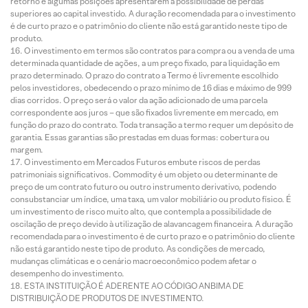
retorno e algumas posições apresentarem a possibilidade de perdas
superiores ao capital investido. A duração recomendada para o investimento
é de curto prazo e o patrimônio do cliente não está garantido neste tipo de
produto.
O investimento em termos são contratos para compra ou a venda de uma
determinada quantidade de ações, a um preço fixado, para liquidação em
prazo determinado. O prazo do contrato a Termo é livremente escolhido
pelos investidores, obedecendo o prazo mínimo de 16 dias e máximo de 999
dias corridos. O preço será o valor da ação adicionado de uma parcela
correspondente aos juros – que são fixados livremente em mercado, em
função do prazo do contrato. Toda transação a termo requer um depósito de
garantia. Essas garantias são prestadas em duas formas: cobertura ou
margem.
O investimento em Mercados Futuros embute riscos de perdas
patrimoniais significativos. Commodity é um objeto ou determinante de
preço de um contrato futuro ou outro instrumento derivativo, podendo
consubstanciar um índice, uma taxa, um valor mobiliário ou produto físico. É
um investimento de risco muito alto, que contempla a possibilidade de
oscilação de preço devido à utilização de alavancagem financeira. A duração
recomendada para o investimento é de curto prazo e o patrimônio do cliente
não está garantido neste tipo de produto. As condições de mercado,
mudanças climáticas e o cenário macroeconômico podem afetar o
desempenho do investimento.
ESTA INSTITUIÇÃO É ADERENTE AO CÓDIGO ANBIMA DE
DISTRIBUIÇÃO DE PRODUTOS DE INVESTIMENTO.