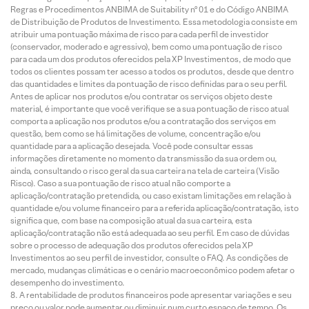
Regras e Procedimentos ANBIMA de Suitability nº 01 e do Código ANBIMA
de Distribuição de Produtos de Investimento. Essa metodologia consiste em
atribuir uma pontuação máxima de risco para cada perfil de investidor
(conservador, moderado e agressivo), bem como uma pontuação de risco
para cada um dos produtos oferecidos pela XP Investimentos, de modo que
todos os clientes possam ter acesso a todos os produtos, desde que dentro
das quantidades e limites da pontuação de risco definidas para o seu perfil.
Antes de aplicar nos produtos e/ou contratar os serviços objeto deste
material, é importante que você verifique se a sua pontuação de risco atual
comporta a aplicação nos produtos e/ou a contratação dos serviços em
questão, bem como se há limitações de volume, concentração e/ou
quantidade para a aplicação desejada. Você pode consultar essas
informações diretamente no momento da transmissão da sua ordem ou,
ainda, consultando o risco geral da sua carteira na tela de carteira (Visão
Risco). Caso a sua pontuação de risco atual não comporte a
aplicação/contratação pretendida, ou caso existam limitações em relação à
quantidade e/ou volume financeiro para a referida aplicação/contratação, isto
significa que, com base na composição atual da sua carteira, esta
aplicação/contratação não está adequada ao seu perfil. Em caso de dúvidas
sobre o processo de adequação dos produtos oferecidos pela XP
Investimentos ao seu perfil de investidor, consulte o FAQ. As condições de
mercado, mudanças climáticas e o cenário macroeconômico podem afetar o
desempenho do investimento.
A rentabilidade de produtos financeiros pode apresentar variações e seu
preço ou valor pode aumentar ou diminuir num curto espaço de tempo. Os