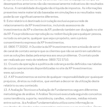
desempenhos anteriores não são necessariamente indicativos de resultados
futuros. A rentabilidade divulgada não é líquida de impostos. As informações
presentes neste material são baseadas em simulações e os resultados reais
poderão ser significativamente diferentes.
Este relatório é destinado à circulação exclusiva para a rede de
relacionamento da XP Investimentos, incluindo assessores de
investimentos da XP e clientes da XP, podendo também ser divulgado no site
da XP. Fica proibida sua reprodução ou redistribuição para qualquer pessoa,
no todo ou em parte, qualquer que seja o propósito, sem o prévio
consentimento expresso da XP Investimentos.
0800 77 20202. A Ouvidoria da XP Investimentos tem a missão de servir
de canal de contato sempre que os clientes que não se sentirem satisfeitos
com as soluções dadas pela empresa aos seus problemas. O contato pode
ser realizado por meio do telefone: 0800 722 3710.
O custo da operação e a política de cobrança estão definidos nas tabelas
de custos operacionais disponibilizadas no site da XP Investimentos:
www.xpi.com.br.
A XP Investimentos se exime de qualquer responsabilidade por quaisquer
prejuízos, diretos ou indiretos, que venham a decorrer da utilização deste
relatório ou seu conteúdo.
A Avaliação Técnica e a Avaliação de Fundamentos seguem diferentes
metodologias de análise. A Análise Técnica é executada seguindo conceitos
como tendência, suporte, resistência, candles, volumes, médias móveis
entre outros. Já a Análise Fundamentalista utiliza como informação os
resultados divulgados pelas companhias emissoras e suas projeções. Desta