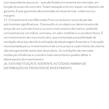
correspondente aos juros – que são fixados livremente em mercado, em
função do prazo do contrato. Toda transação a termo requer um depósito de
garantia. Essas garantias são prestadas em duas formas: cobertura ou
margem.
O investimento em Mercados Futuros embute riscos de perdas
patrimoniais significativos. Commodity é um objeto ou determinante de
preço de um contrato futuro ou outro instrumento derivativo, podendo
consubstanciar um índice, uma taxa, um valor mobiliário ou produto físico. É
um investimento de risco muito alto, que contempla a possibilidade de
oscilação de preço devido à utilização de alavancagem financeira. A duração
recomendada para o investimento é de curto prazo e o patrimônio do cliente
não está garantido neste tipo de produto. As condições de mercado,
mudanças climáticas e o cenário macroeconômico podem afetar o
desempenho do investimento.
ESTA INSTITUIÇÃO É ADERENTE AO CÓDIGO ANBIMA DE
DISTRIBUIÇÃO DE PRODUTOS DE INVESTIMENTO.