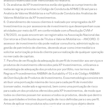
analista credenciado a ser mencionado no relatório.
Os analistas da XP Investimentos estão obrigados ao cumprimento de
todas as regras previstas no Código de Conduta da APIMEC Brasil para o
Analista de Valores Mobiliários e na Política de Conduta dos Analistas de
Valores Mobiliários da XP Investimentos.
O atendimento de nossos clientes é realizado por empregados da XP
Investimentos ou por assessores de investimento que desempenham suas
atividades por meio da XP, em conformidade com a Resolução CVM nº
178/2023, os quais encontram-se registrados na Associação Nacional das
Corretoras e Distribuidoras de Títulos e Valores Mobiliários – ANCORD. O
assessor de investimento não pode realizar consultoria, administração ou
gestão de patrimônio de clientes, devendo atuar como intermediário e
solicitar autorização prévia do cliente para a realização de qualquer operação
no mercado de capitais.
Para fins de verificação da adequação do perfil do investidor aos serviços e
produtos de investimento oferecidos pela XP Investimentos, utilizamos a
metodologia de adequação dos produtos por portfólio, nos termos das
Regras e Procedimentos ANBIMA de Suitability nº 01 e do Código ANBIMA
de Distribuição de Produtos de Investimento. Essa metodologia consiste em
atribuir uma pontuação máxima de risco para cada perfil de investidor
(conservador, moderado e agressivo), bem como uma pontuação de risco
para cada um dos produtos oferecidos pela XP Investimentos, de modo que
todos os clientes possam ter acesso a todos os produtos, desde que dentro
das quantidades e limites da pontuação de risco definidas para o seu perfil.
Antes de aplicar nos produtos e/ou contratar os serviços objeto deste