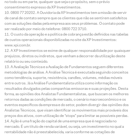
no todo ou em parte, qualquer que seja o propósito, sem o prévio
consentimento expresso da XP Investimentos.
0800 77 20202. A Ouvidoria da XP Investimentos tem a missão de servir
de canal de contato sempre que os clientes que não se sentirem satisfeitos
com as soluções dadas pela empresa aos seus problemas. O contato pode
ser realizado por meio do telefone: 0800 722 3710.
O custo da operação e a política de cobrança estão definidos nas tabelas
de custos operacionais disponibilizadas no site da XP Investimentos:
www.xpi.com.br.
A XP Investimentos se exime de qualquer responsabilidade por quaisquer
prejuízos, diretos ou indiretos, que venham a decorrer da utilização deste
relatório ou seu conteúdo.
A Avaliação Técnica e a Avaliação de Fundamentos seguem diferentes
metodologias de análise. A Análise Técnica é executada seguindo conceitos
como tendência, suporte, resistência, candles, volumes, médias móveis
entre outros. Já a Análise Fundamentalista utiliza como informação os
resultados divulgados pelas companhias emissoras e suas projeções. Desta
forma, as opiniões dos Analistas Fundamentalistas, que buscam os melhores
retornos dadas as condições de mercado, o cenário macroeconômico e os
eventos específicos da empresa e do setor, podem divergir das opiniões dos
Analistas Técnicos, que visam identificar os movimentos mais prováveis dos
preços dos ativos, com utilização de “stops” para limitar as possíveis perdas.
Ação é uma fração do capital de uma empresa que é negociada no
mercado. É um título de renda variável, ou seja, um investimento no qual a
rentabilidade não é preestabelecida, varia conforme as cotações de