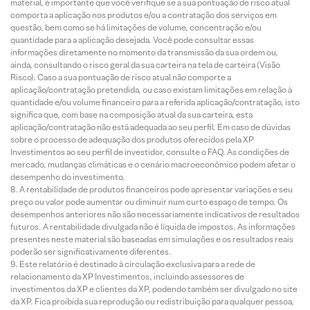
material, é importante que você verifique se a sua pontuação de risco atual
comporta a aplicação nos produtos e/ou a contratação dos serviços em
questão, bem como se há limitações de volume, concentração e/ou
quantidade para a aplicação desejada. Você pode consultar essas
informações diretamente no momento da transmissão da sua ordem ou,
ainda, consultando o risco geral da sua carteira na tela de carteira (Visão
Risco). Caso a sua pontuação de risco atual não comporte a
aplicação/contratação pretendida, ou caso existam limitações em relação à
quantidade e/ou volume financeiro para a referida aplicação/contratação, isto
significa que, com base na composição atual da sua carteira, esta
aplicação/contratação não está adequada ao seu perfil. Em caso de dúvidas
sobre o processo de adequação dos produtos oferecidos pela XP
Investimentos ao seu perfil de investidor, consulte o FAQ. As condições de
mercado, mudanças climáticas e o cenário macroeconômico podem afetar o
desempenho do investimento.
A rentabilidade de produtos financeiros pode apresentar variações e seu
preço ou valor pode aumentar ou diminuir num curto espaço de tempo. Os
desempenhos anteriores não são necessariamente indicativos de resultados
futuros. A rentabilidade divulgada não é líquida de impostos. As informações
presentes neste material são baseadas em simulações e os resultados reais
poderão ser significativamente diferentes.
Este relatório é destinado à circulação exclusiva para a rede de
relacionamento da XP Investimentos, incluindo assessores de
investimentos da XP e clientes da XP, podendo também ser divulgado no site
da XP. Fica proibida sua reprodução ou redistribuição para qualquer pessoa,