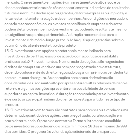
mercado. O investimento em ações é um investimento de alto risco e os
desempenhos anteriores não são necessariamente indicativos de resultados
futuros e nenhuma declaração ou garantia, de forma expressa ou implícita, é
feita neste material em relação a desempenhos. As condições de mercado, o
cenário macroeconômico, os eventos específicos da empresa e do setor
podem afetar o desempenho do investimento, podendo resultar até mesmo
em significativas perdas patrimoniais. A duração recomendada para o
investimento é de médio-longo prazo. Não há quaisquer garantias sobre o
patrimônio do cliente neste tipo de produto.
O investimento em opções é preferencialmente indicado para
investidores de perfil agressivo, de acordo com a política de suitability
praticada pela XP Investimentos. No mercado de opções, são negociados
direitos de compra ou venda de um bem por preço fixado em data futura,
devendo o adquirente do direito negociado pagar um prêmio ao vendedor tal
como num acordo seguro. As operações com esses derivativos são
consideradas de risco muito alto por apresentarem altas relações de risco e
retorno e algumas posições apresentarem a possibilidade de perdas
superiores ao capital investido. A duração recomendada para o investimento
é de curto prazo e o patrimônio do cliente não está garantido neste tipo de
produto.
O investimento em termos são contratos para compra ou a venda de uma
determinada quantidade de ações, a um preço fixado, para liquidação em
prazo determinado. O prazo do contrato a Termo é livremente escolhido
pelos investidores, obedecendo o prazo mínimo de 16 dias e máximo de 999
dias corridos. O preço será o valor da ação adicionado de uma parcela