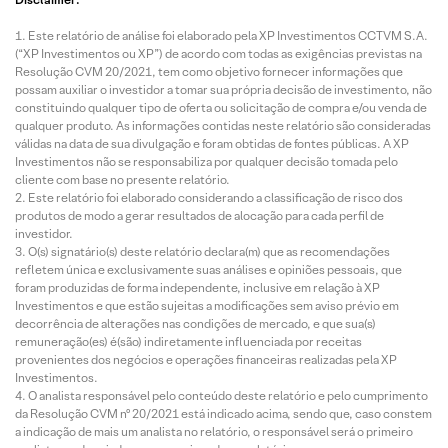
Este relatório de análise foi elaborado pela XP Investimentos CCTVM S.A.
(“XP Investimentos ou XP”) de acordo com todas as exigências previstas na
Resolução CVM 20/2021, tem como objetivo fornecer informações que
possam auxiliar o investidor a tomar sua própria decisão de investimento, não
constituindo qualquer tipo de oferta ou solicitação de compra e/ou venda de
qualquer produto. As informações contidas neste relatório são consideradas
válidas na data de sua divulgação e foram obtidas de fontes públicas. A XP
Investimentos não se responsabiliza por qualquer decisão tomada pelo
cliente com base no presente relatório.
Este relatório foi elaborado considerando a classificação de risco dos
produtos de modo a gerar resultados de alocação para cada perfil de
investidor.
O(s) signatário(s) deste relatório declara(m) que as recomendações
refletem única e exclusivamente suas análises e opiniões pessoais, que
foram produzidas de forma independente, inclusive em relação à XP
Investimentos e que estão sujeitas a modificações sem aviso prévio em
decorrência de alterações nas condições de mercado, e que sua(s)
remuneração(es) é(são) indiretamente influenciada por receitas
provenientes dos negócios e operações financeiras realizadas pela XP
Investimentos.
O analista responsável pelo conteúdo deste relatório e pelo cumprimento
da Resolução CVM nº 20/2021 está indicado acima, sendo que, caso constem
a indicação de mais um analista no relatório, o responsável será o primeiro