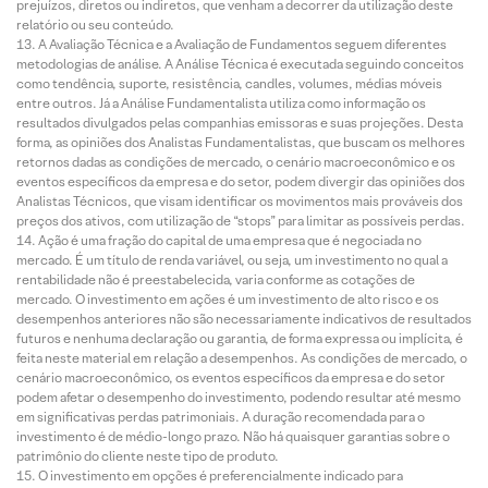
prejuízos, diretos ou indiretos, que venham a decorrer da utilização deste
relatório ou seu conteúdo.
A Avaliação Técnica e a Avaliação de Fundamentos seguem diferentes
metodologias de análise. A Análise Técnica é executada seguindo conceitos
como tendência, suporte, resistência, candles, volumes, médias móveis
entre outros. Já a Análise Fundamentalista utiliza como informação os
resultados divulgados pelas companhias emissoras e suas projeções. Desta
forma, as opiniões dos Analistas Fundamentalistas, que buscam os melhores
retornos dadas as condições de mercado, o cenário macroeconômico e os
eventos específicos da empresa e do setor, podem divergir das opiniões dos
Analistas Técnicos, que visam identificar os movimentos mais prováveis dos
preços dos ativos, com utilização de “stops” para limitar as possíveis perdas.
Ação é uma fração do capital de uma empresa que é negociada no
mercado. É um título de renda variável, ou seja, um investimento no qual a
rentabilidade não é preestabelecida, varia conforme as cotações de
mercado. O investimento em ações é um investimento de alto risco e os
desempenhos anteriores não são necessariamente indicativos de resultados
futuros e nenhuma declaração ou garantia, de forma expressa ou implícita, é
feita neste material em relação a desempenhos. As condições de mercado, o
cenário macroeconômico, os eventos específicos da empresa e do setor
podem afetar o desempenho do investimento, podendo resultar até mesmo
em significativas perdas patrimoniais. A duração recomendada para o
investimento é de médio-longo prazo. Não há quaisquer garantias sobre o
patrimônio do cliente neste tipo de produto.
O investimento em opções é preferencialmente indicado para