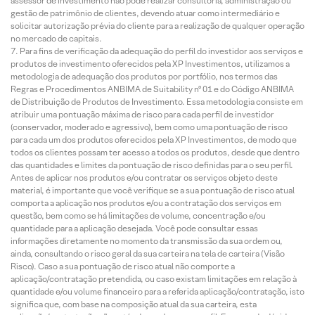
assessor de investimento não pode realizar consultoria, administração ou
gestão de patrimônio de clientes, devendo atuar como intermediário e
solicitar autorização prévia do cliente para a realização de qualquer operação
no mercado de capitais.
Para fins de verificação da adequação do perfil do investidor aos serviços e
produtos de investimento oferecidos pela XP Investimentos, utilizamos a
metodologia de adequação dos produtos por portfólio, nos termos das
Regras e Procedimentos ANBIMA de Suitability nº 01 e do Código ANBIMA
de Distribuição de Produtos de Investimento. Essa metodologia consiste em
atribuir uma pontuação máxima de risco para cada perfil de investidor
(conservador, moderado e agressivo), bem como uma pontuação de risco
para cada um dos produtos oferecidos pela XP Investimentos, de modo que
todos os clientes possam ter acesso a todos os produtos, desde que dentro
das quantidades e limites da pontuação de risco definidas para o seu perfil.
Antes de aplicar nos produtos e/ou contratar os serviços objeto deste
material, é importante que você verifique se a sua pontuação de risco atual
comporta a aplicação nos produtos e/ou a contratação dos serviços em
questão, bem como se há limitações de volume, concentração e/ou
quantidade para a aplicação desejada. Você pode consultar essas
informações diretamente no momento da transmissão da sua ordem ou,
ainda, consultando o risco geral da sua carteira na tela de carteira (Visão
Risco). Caso a sua pontuação de risco atual não comporte a
aplicação/contratação pretendida, ou caso existam limitações em relação à
quantidade e/ou volume financeiro para a referida aplicação/contratação, isto
significa que, com base na composição atual da sua carteira, esta