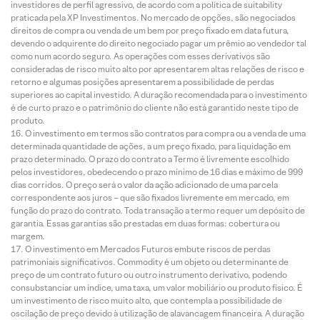
investidores de perfil agressivo, de acordo com a política de suitability
praticada pela XP Investimentos. No mercado de opções, são negociados
direitos de compra ou venda de um bem por preço fixado em data futura,
devendo o adquirente do direito negociado pagar um prêmio ao vendedor tal
como num acordo seguro. As operações com esses derivativos são
consideradas de risco muito alto por apresentarem altas relações de risco e
retorno e algumas posições apresentarem a possibilidade de perdas
superiores ao capital investido. A duração recomendada para o investimento
é de curto prazo e o patrimônio do cliente não está garantido neste tipo de
produto.
O investimento em termos são contratos para compra ou a venda de uma
determinada quantidade de ações, a um preço fixado, para liquidação em
prazo determinado. O prazo do contrato a Termo é livremente escolhido
pelos investidores, obedecendo o prazo mínimo de 16 dias e máximo de 999
dias corridos. O preço será o valor da ação adicionado de uma parcela
correspondente aos juros – que são fixados livremente em mercado, em
função do prazo do contrato. Toda transação a termo requer um depósito de
garantia. Essas garantias são prestadas em duas formas: cobertura ou
margem.
O investimento em Mercados Futuros embute riscos de perdas
patrimoniais significativos. Commodity é um objeto ou determinante de
preço de um contrato futuro ou outro instrumento derivativo, podendo
consubstanciar um índice, uma taxa, um valor mobiliário ou produto físico. É
um investimento de risco muito alto, que contempla a possibilidade de
oscilação de preço devido à utilização de alavancagem financeira. A duração