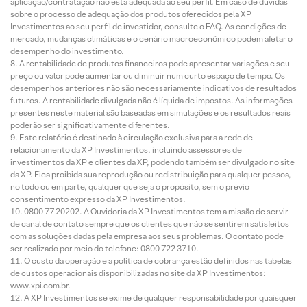
aplicação/contratação não está adequada ao seu perfil. Em caso de dúvidas
sobre o processo de adequação dos produtos oferecidos pela XP
Investimentos ao seu perfil de investidor, consulte o FAQ. As condições de
mercado, mudanças climáticas e o cenário macroeconômico podem afetar o
desempenho do investimento.
A rentabilidade de produtos financeiros pode apresentar variações e seu
preço ou valor pode aumentar ou diminuir num curto espaço de tempo. Os
desempenhos anteriores não são necessariamente indicativos de resultados
futuros. A rentabilidade divulgada não é líquida de impostos. As informações
presentes neste material são baseadas em simulações e os resultados reais
poderão ser significativamente diferentes.
Este relatório é destinado à circulação exclusiva para a rede de
relacionamento da XP Investimentos, incluindo assessores de
investimentos da XP e clientes da XP, podendo também ser divulgado no site
da XP. Fica proibida sua reprodução ou redistribuição para qualquer pessoa,
no todo ou em parte, qualquer que seja o propósito, sem o prévio
consentimento expresso da XP Investimentos.
0800 77 20202. A Ouvidoria da XP Investimentos tem a missão de servir
de canal de contato sempre que os clientes que não se sentirem satisfeitos
com as soluções dadas pela empresa aos seus problemas. O contato pode
ser realizado por meio do telefone: 0800 722 3710.
O custo da operação e a política de cobrança estão definidos nas tabelas
de custos operacionais disponibilizadas no site da XP Investimentos:
www.xpi.com.br.
A XP Investimentos se exime de qualquer responsabilidade por quaisquer