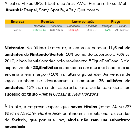
Alibaba, Pfizer, UPS, Electronic Arts, AMC, Ferrari e ExxonMobil.
Amanhã:
Paypal, Sony, Spotify, eBay, Qualcomm.
Nintendo:
No último trimestre, a empresa vendeu
11,6 mi de
unidades
do
Nintendo Switch
, 16% acima do esperado e +7% vs.
2019, ainda impulsionadas pelo movimento #FiqueEmCasa. A cia.
espera vender
26,5 milhões
de consoles em seu ano fiscal que se
encerrará em março (+10% vs. último
guidance
). As vendas de
jogos também se destacaram e somaram
76 milhões de
unidades
, 15% acima do esperado, fortalecida pelo contínuo
sucesso do título
Animal Crossing: New Horizons
.
À frente, a empresa espera que
novos títulos
(como
Mario 3D
World e Monster Hunter Rise
) continuem a impulsionar as vendas
do
Switch
, que por sua vez,
ainda
não tem um substituto
anunciado
.