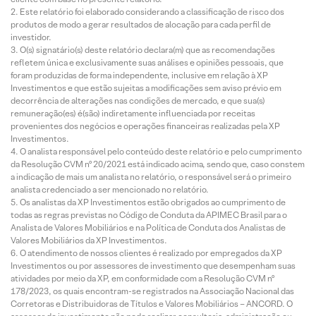
Este relatório foi elaborado considerando a classificação de risco dos
produtos de modo a gerar resultados de alocação para cada perfil de
investidor.
O(s) signatário(s) deste relatório declara(m) que as recomendações
refletem única e exclusivamente suas análises e opiniões pessoais, que
foram produzidas de forma independente, inclusive em relação à XP
Investimentos e que estão sujeitas a modificações sem aviso prévio em
decorrência de alterações nas condições de mercado, e que sua(s)
remuneração(es) é(são) indiretamente influenciada por receitas
provenientes dos negócios e operações financeiras realizadas pela XP
Investimentos.
O analista responsável pelo conteúdo deste relatório e pelo cumprimento
da Resolução CVM nº 20/2021 está indicado acima, sendo que, caso constem
a indicação de mais um analista no relatório, o responsável será o primeiro
analista credenciado a ser mencionado no relatório.
Os analistas da XP Investimentos estão obrigados ao cumprimento de
todas as regras previstas no Código de Conduta da APIMEC Brasil para o
Analista de Valores Mobiliários e na Política de Conduta dos Analistas de
Valores Mobiliários da XP Investimentos.
O atendimento de nossos clientes é realizado por empregados da XP
Investimentos ou por assessores de investimento que desempenham suas
atividades por meio da XP, em conformidade com a Resolução CVM nº
178/2023, os quais encontram-se registrados na Associação Nacional das
Corretoras e Distribuidoras de Títulos e Valores Mobiliários – ANCORD. O