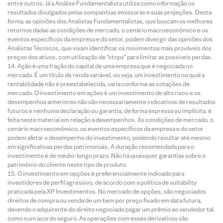
entre outros. Já a Análise Fundamentalista utiliza como informação os
resultados divulgados pelas companhias emissoras e suas projeções. Desta
forma, as opiniões dos Analistas Fundamentalistas, que buscam os melhores
retornos dadas as condições de mercado, o cenário macroeconômico e os
eventos específicos da empresa e do setor, podem divergir das opiniões dos
Analistas Técnicos, que visam identificar os movimentos mais prováveis dos
preços dos ativos, com utilização de “stops” para limitar as possíveis perdas.
Ação é uma fração do capital de uma empresa que é negociada no
mercado. É um título de renda variável, ou seja, um investimento no qual a
rentabilidade não é preestabelecida, varia conforme as cotações de
mercado. O investimento em ações é um investimento de alto risco e os
desempenhos anteriores não são necessariamente indicativos de resultados
futuros e nenhuma declaração ou garantia, de forma expressa ou implícita, é
feita neste material em relação a desempenhos. As condições de mercado, o
cenário macroeconômico, os eventos específicos da empresa e do setor
podem afetar o desempenho do investimento, podendo resultar até mesmo
em significativas perdas patrimoniais. A duração recomendada para o
investimento é de médio-longo prazo. Não há quaisquer garantias sobre o
patrimônio do cliente neste tipo de produto.
O investimento em opções é preferencialmente indicado para
investidores de perfil agressivo, de acordo com a política de suitability
praticada pela XP Investimentos. No mercado de opções, são negociados
direitos de compra ou venda de um bem por preço fixado em data futura,
devendo o adquirente do direito negociado pagar um prêmio ao vendedor tal
como num acordo seguro. As operações com esses derivativos são