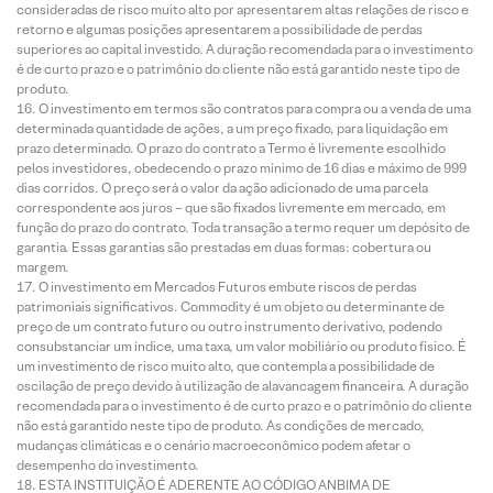
consideradas de risco muito alto por apresentarem altas relações de risco e
retorno e algumas posições apresentarem a possibilidade de perdas
superiores ao capital investido. A duração recomendada para o investimento
é de curto prazo e o patrimônio do cliente não está garantido neste tipo de
produto.
O investimento em termos são contratos para compra ou a venda de uma
determinada quantidade de ações, a um preço fixado, para liquidação em
prazo determinado. O prazo do contrato a Termo é livremente escolhido
pelos investidores, obedecendo o prazo mínimo de 16 dias e máximo de 999
dias corridos. O preço será o valor da ação adicionado de uma parcela
correspondente aos juros – que são fixados livremente em mercado, em
função do prazo do contrato. Toda transação a termo requer um depósito de
garantia. Essas garantias são prestadas em duas formas: cobertura ou
margem.
O investimento em Mercados Futuros embute riscos de perdas
patrimoniais significativos. Commodity é um objeto ou determinante de
preço de um contrato futuro ou outro instrumento derivativo, podendo
consubstanciar um índice, uma taxa, um valor mobiliário ou produto físico. É
um investimento de risco muito alto, que contempla a possibilidade de
oscilação de preço devido à utilização de alavancagem financeira. A duração
recomendada para o investimento é de curto prazo e o patrimônio do cliente
não está garantido neste tipo de produto. As condições de mercado,
mudanças climáticas e o cenário macroeconômico podem afetar o
desempenho do investimento.
ESTA INSTITUIÇÃO É ADERENTE AO CÓDIGO ANBIMA DE