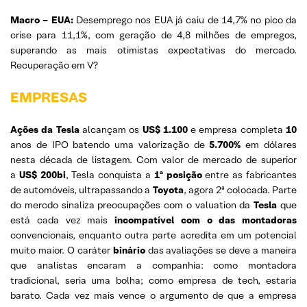
Macro – EUA:
Desemprego nos EUA já caiu de 14,7% no pico da
crise para 11,1%, com geração de 4,8 milhões de empregos,
superando as mais otimistas expectativas do mercado.
Recuperação em V?
EMPRESAS
Ações da Tesla
alcançam os
US$ 1.100
e empresa completa
10
anos de IPO batendo uma valorização de
5.700%
em dólares
nesta década de listagem. Com valor de mercado de superior
a
US$ 200bi
, Tesla conquista a
1ª posição
entre as fabricantes
de automóveis, ultrapassando a
Toyota
, agora 2ª colocada. Parte
do mercdo sinaliza preocupações com o valuation da
Tesla
que
está cada vez mais
incompatível com o das montadoras
convencionais, enquanto outra parte acredita em um potencial
muito maior. O caráter
binário
das avaliações se deve a maneira
que analistas encaram a companhia: como montadora
tradicional, seria uma bolha; como empresa de tech, estaria
barato. Cada vez mais vence o argumento de que a empresa