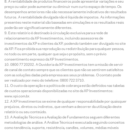
A rentabilidade de produtos financeiros pode apresentar variações e seu
preço ou valor pode aumentar ou diminuir num curto espaço de tempo. Os
desempenhos anteriores não são necessariamente indicativos de resultados
futuros. A rentabilidade divulgada não é líquida de impostos. As informações
presentes neste material são baseadas em simulações e os resultados reais
poderão ser significativamente diferentes.
Este relatório é destinado à circulação exclusiva para a rede de
relacionamento da XP Investimentos, incluindo assessores de
investimentos da XP e clientes da XP, podendo também ser divulgado no site
da XP. Fica proibida sua reprodução ou redistribuição para qualquer pessoa,
no todo ou em parte, qualquer que seja o propósito, sem o prévio
consentimento expresso da XP Investimentos.
0800 77 20202. A Ouvidoria da XP Investimentos tem a missão de servir
de canal de contato sempre que os clientes que não se sentirem satisfeitos
com as soluções dadas pela empresa aos seus problemas. O contato pode
ser realizado por meio do telefone: 0800 722 3710.
O custo da operação e a política de cobrança estão definidos nas tabelas
de custos operacionais disponibilizadas no site da XP Investimentos:
www.xpi.com.br.
A XP Investimentos se exime de qualquer responsabilidade por quaisquer
prejuízos, diretos ou indiretos, que venham a decorrer da utilização deste
relatório ou seu conteúdo.
A Avaliação Técnica e a Avaliação de Fundamentos seguem diferentes
metodologias de análise. A Análise Técnica é executada seguindo conceitos
como tendência, suporte, resistência, candles, volumes, médias móveis