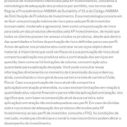
produtos de investimento oferecidos pela XP Investimentos, utilizamos a
metodologia de adequação dos produtos por portfólio, nos termos das
Regras e Procedimentos ANBIMA de Suitability nº 01 e do Código ANBIMA
de Distribuição de Produtos de Investimento. Essa metodologia consiste em
atribuir uma pontuação máxima de risco para cada perfil de investidor
(conservador, moderado e agressivo), bem como uma pontuação de risco
para cada um dos produtos oferecidos pela XP Investimentos, de modo que
todos os clientes possam ter acesso a todos os produtos, desde que dentro
das quantidades e limites da pontuação de risco definidas para o seu perfil.
Antes de aplicar nos produtos e/ou contratar os serviços objeto deste
material, é importante que você verifique se a sua pontuação de risco atual
comporta a aplicação nos produtos e/ou a contratação dos serviços em
questão, bem como se há limitações de volume, concentração e/ou
quantidade para a aplicação desejada. Você pode consultar essas
informações diretamente no momento da transmissão da sua ordem ou,
ainda, consultando o risco geral da sua carteira na tela de carteira (Visão
Risco). Caso a sua pontuação de risco atual não comporte a
aplicação/contratação pretendida, ou caso existam limitações em relação à
quantidade e/ou volume financeiro para a referida aplicação/contratação, isto
significa que, com base na composição atual da sua carteira, esta
aplicação/contratação não está adequada ao seu perfil. Em caso de dúvidas
sobre o processo de adequação dos produtos oferecidos pela XP
Investimentos ao seu perfil de investidor, consulte o FAQ. As condições de
mercado, mudanças climáticas e o cenário macroeconômico podem afetar o
desempenho do investimento.