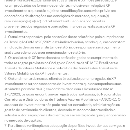
refletem única e exclusivamente suas análises e opiniões pessoais, que
foram produzidas de forma independente, inclusive em relação à XP
Investimentos e que estão sujeitas a modificações sem aviso prévio em
decorrência de alterações nas condições de mercado, e que sua(s)
remuneração(es) é(são) indiretamente influenciada por receitas
provenientes dos negócios e operações financeiras realizadas pela XP
Investimentos.
O analista responsável pelo conteúdo deste relatório e pelo cumprimento
da Resolução CVM nº 20/2021 está indicado acima, sendo que, caso constem
a indicação de mais um analista no relatório, o responsável será o primeiro
analista credenciado a ser mencionado no relatório.
Os analistas da XP Investimentos estão obrigados ao cumprimento de
todas as regras previstas no Código de Conduta da APIMEC Brasil para o
Analista de Valores Mobiliários e na Política de Conduta dos Analistas de
Valores Mobiliários da XP Investimentos.
O atendimento de nossos clientes é realizado por empregados da XP
Investimentos ou por assessores de investimento que desempenham suas
atividades por meio da XP, em conformidade com a Resolução CVM nº
178/2023, os quais encontram-se registrados na Associação Nacional das
Corretoras e Distribuidoras de Títulos e Valores Mobiliários – ANCORD. O
assessor de investimento não pode realizar consultoria, administração ou
gestão de patrimônio de clientes, devendo atuar como intermediário e
solicitar autorização prévia do cliente para a realização de qualquer operação
no mercado de capitais.
Para fins de verificação da adequação do perfil do investidor aos serviços e