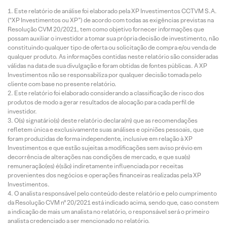
Este relatório de análise foi elaborado pela XP Investimentos CCTVM S.A.
(“XP Investimentos ou XP”) de acordo com todas as exigências previstas na
Resolução CVM 20/2021, tem como objetivo fornecer informações que
possam auxiliar o investidor a tomar sua própria decisão de investimento, não
constituindo qualquer tipo de oferta ou solicitação de compra e/ou venda de
qualquer produto. As informações contidas neste relatório são consideradas
válidas na data de sua divulgação e foram obtidas de fontes públicas. A XP
Investimentos não se responsabiliza por qualquer decisão tomada pelo
cliente com base no presente relatório.
Este relatório foi elaborado considerando a classificação de risco dos
produtos de modo a gerar resultados de alocação para cada perfil de
investidor.
O(s) signatário(s) deste relatório declara(m) que as recomendações
refletem única e exclusivamente suas análises e opiniões pessoais, que
foram produzidas de forma independente, inclusive em relação à XP
Investimentos e que estão sujeitas a modificações sem aviso prévio em
decorrência de alterações nas condições de mercado, e que sua(s)
remuneração(es) é(são) indiretamente influenciada por receitas
provenientes dos negócios e operações financeiras realizadas pela XP
Investimentos.
O analista responsável pelo conteúdo deste relatório e pelo cumprimento
da Resolução CVM nº 20/2021 está indicado acima, sendo que, caso constem
a indicação de mais um analista no relatório, o responsável será o primeiro
analista credenciado a ser mencionado no relatório.