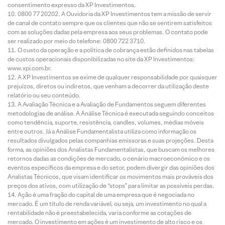
consentimento expresso da XP Investimentos.
0800 77 20202. A Ouvidoria da XP Investimentos tem a missão de servir
de canal de contato sempre que os clientes que não se sentirem satisfeitos
com as soluções dadas pela empresa aos seus problemas. O contato pode
ser realizado por meio do telefone: 0800 722 3710.
O custo da operação e a política de cobrança estão definidos nas tabelas
de custos operacionais disponibilizadas no site da XP Investimentos:
www.xpi.com.br.
A XP Investimentos se exime de qualquer responsabilidade por quaisquer
prejuízos, diretos ou indiretos, que venham a decorrer da utilização deste
relatório ou seu conteúdo.
A Avaliação Técnica e a Avaliação de Fundamentos seguem diferentes
metodologias de análise. A Análise Técnica é executada seguindo conceitos
como tendência, suporte, resistência, candles, volumes, médias móveis
entre outros. Já a Análise Fundamentalista utiliza como informação os
resultados divulgados pelas companhias emissoras e suas projeções. Desta
forma, as opiniões dos Analistas Fundamentalistas, que buscam os melhores
retornos dadas as condições de mercado, o cenário macroeconômico e os
eventos específicos da empresa e do setor, podem divergir das opiniões dos
Analistas Técnicos, que visam identificar os movimentos mais prováveis dos
preços dos ativos, com utilização de “stops” para limitar as possíveis perdas.
Ação é uma fração do capital de uma empresa que é negociada no
mercado. É um título de renda variável, ou seja, um investimento no qual a
rentabilidade não é preestabelecida, varia conforme as cotações de
mercado. O investimento em ações é um investimento de alto risco e os