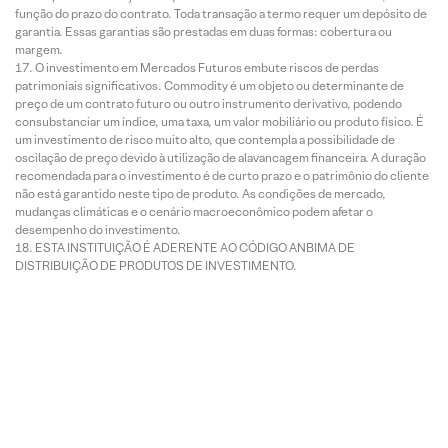
função do prazo do contrato. Toda transação a termo requer um depósito de
garantia. Essas garantias são prestadas em duas formas: cobertura ou
margem.
O investimento em Mercados Futuros embute riscos de perdas
patrimoniais significativos. Commodity é um objeto ou determinante de
preço de um contrato futuro ou outro instrumento derivativo, podendo
consubstanciar um índice, uma taxa, um valor mobiliário ou produto físico. É
um investimento de risco muito alto, que contempla a possibilidade de
oscilação de preço devido à utilização de alavancagem financeira. A duração
recomendada para o investimento é de curto prazo e o patrimônio do cliente
não está garantido neste tipo de produto. As condições de mercado,
mudanças climáticas e o cenário macroeconômico podem afetar o
desempenho do investimento.
ESTA INSTITUIÇÃO É ADERENTE AO CÓDIGO ANBIMA DE
DISTRIBUIÇÃO DE PRODUTOS DE INVESTIMENTO.