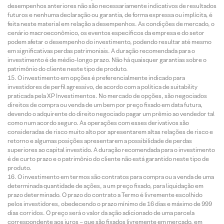
desempenhos anteriores não são necessariamente indicativos de resultados
futuros e nenhuma declaração ou garantia, de forma expressa ou implícita, é
feita neste material em relação a desempenhos. As condições de mercado, o
cenário macroeconômico, os eventos específicos da empresa e do setor
podem afetar o desempenho do investimento, podendo resultar até mesmo
em significativas perdas patrimoniais. A duração recomendada para o
investimento é de médio-longo prazo. Não há quaisquer garantias sobre o
patrimônio do cliente neste tipo de produto.
O investimento em opções é preferencialmente indicado para
investidores de perfil agressivo, de acordo com a política de suitability
praticada pela XP Investimentos. No mercado de opções, são negociados
direitos de compra ou venda de um bem por preço fixado em data futura,
devendo o adquirente do direito negociado pagar um prêmio ao vendedor tal
como num acordo seguro. As operações com esses derivativos são
consideradas de risco muito alto por apresentarem altas relações de risco e
retorno e algumas posições apresentarem a possibilidade de perdas
superiores ao capital investido. A duração recomendada para o investimento
é de curto prazo e o patrimônio do cliente não está garantido neste tipo de
produto.
O investimento em termos são contratos para compra ou a venda de uma
determinada quantidade de ações, a um preço fixado, para liquidação em
prazo determinado. O prazo do contrato a Termo é livremente escolhido
pelos investidores, obedecendo o prazo mínimo de 16 dias e máximo de 999
dias corridos. O preço será o valor da ação adicionado de uma parcela
correspondente aos juros – que são fixados livremente em mercado, em