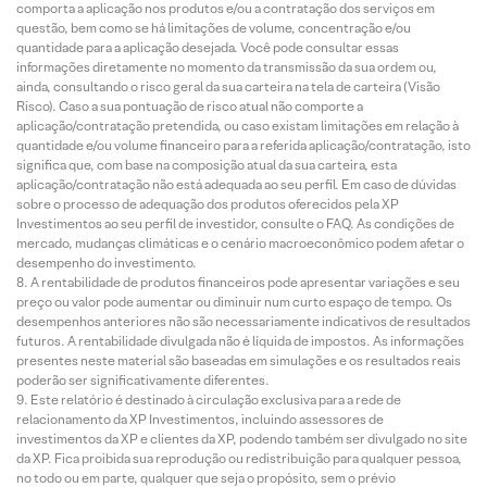
comporta a aplicação nos produtos e/ou a contratação dos serviços em
questão, bem como se há limitações de volume, concentração e/ou
quantidade para a aplicação desejada. Você pode consultar essas
informações diretamente no momento da transmissão da sua ordem ou,
ainda, consultando o risco geral da sua carteira na tela de carteira (Visão
Risco). Caso a sua pontuação de risco atual não comporte a
aplicação/contratação pretendida, ou caso existam limitações em relação à
quantidade e/ou volume financeiro para a referida aplicação/contratação, isto
significa que, com base na composição atual da sua carteira, esta
aplicação/contratação não está adequada ao seu perfil. Em caso de dúvidas
sobre o processo de adequação dos produtos oferecidos pela XP
Investimentos ao seu perfil de investidor, consulte o FAQ. As condições de
mercado, mudanças climáticas e o cenário macroeconômico podem afetar o
desempenho do investimento.
A rentabilidade de produtos financeiros pode apresentar variações e seu
preço ou valor pode aumentar ou diminuir num curto espaço de tempo. Os
desempenhos anteriores não são necessariamente indicativos de resultados
futuros. A rentabilidade divulgada não é líquida de impostos. As informações
presentes neste material são baseadas em simulações e os resultados reais
poderão ser significativamente diferentes.
Este relatório é destinado à circulação exclusiva para a rede de
relacionamento da XP Investimentos, incluindo assessores de
investimentos da XP e clientes da XP, podendo também ser divulgado no site
da XP. Fica proibida sua reprodução ou redistribuição para qualquer pessoa,
no todo ou em parte, qualquer que seja o propósito, sem o prévio