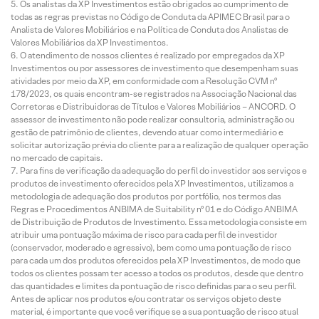
Os analistas da XP Investimentos estão obrigados ao cumprimento de
todas as regras previstas no Código de Conduta da APIMEC Brasil para o
Analista de Valores Mobiliários e na Política de Conduta dos Analistas de
Valores Mobiliários da XP Investimentos.
O atendimento de nossos clientes é realizado por empregados da XP
Investimentos ou por assessores de investimento que desempenham suas
atividades por meio da XP, em conformidade com a Resolução CVM nº
178/2023, os quais encontram-se registrados na Associação Nacional das
Corretoras e Distribuidoras de Títulos e Valores Mobiliários – ANCORD. O
assessor de investimento não pode realizar consultoria, administração ou
gestão de patrimônio de clientes, devendo atuar como intermediário e
solicitar autorização prévia do cliente para a realização de qualquer operação
no mercado de capitais.
Para fins de verificação da adequação do perfil do investidor aos serviços e
produtos de investimento oferecidos pela XP Investimentos, utilizamos a
metodologia de adequação dos produtos por portfólio, nos termos das
Regras e Procedimentos ANBIMA de Suitability nº 01 e do Código ANBIMA
de Distribuição de Produtos de Investimento. Essa metodologia consiste em
atribuir uma pontuação máxima de risco para cada perfil de investidor
(conservador, moderado e agressivo), bem como uma pontuação de risco
para cada um dos produtos oferecidos pela XP Investimentos, de modo que
todos os clientes possam ter acesso a todos os produtos, desde que dentro
das quantidades e limites da pontuação de risco definidas para o seu perfil.
Antes de aplicar nos produtos e/ou contratar os serviços objeto deste
material, é importante que você verifique se a sua pontuação de risco atual