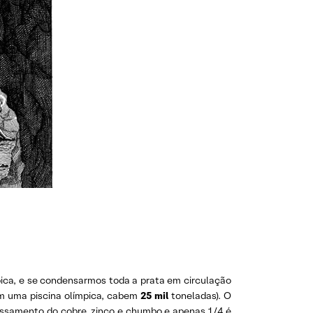
ica, e se condensarmos toda a prata em circulação
m uma piscina olímpica, cabem
25 mil
toneladas). O
essamento do cobre, zinco e chumbo e apenas 1/4 é