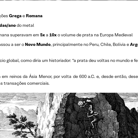
ações
Grega
e
Romana
adas/ano
do metal
romana superavam em
5x
a
10x
o volume de prata na Europa Medieval
assou a ser o
Novo Mundo
, principalmente no Peru, Chile, Bolívia e
Arg
o global, como diria um historiador: “a prata deu voltas no mundo e fe
 em reinos da Ásia Menor, por volta de 600 a.C. e, desde então, des
 as transações comerciais.