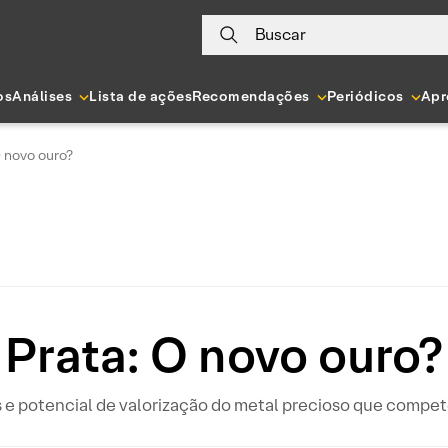
Buscar
os
Análises
Lista de ações
Recomendações
Periódicos
Apr
O novo ouro?
Prata: O novo ouro?
s e potencial de valorização do metal precioso que compe