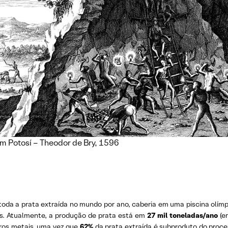
m Potosí – Theodor de Bry, 1596
oda a prata extraída no mundo por ano, caberia em uma piscina olímp
s. Atualmente, a produção de prata está em
27 mil toneladas/ano
(e
tros metais, uma vez que
62%
da prata extraída é subproduto do proc