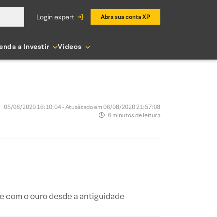
login expert
Abra sua conta XP
enda a Investir
Vídeos
05/08/2020 16:10:04 • Atualizado em 06/08/2020 21:57:08
6 minutos de leitura
te com o ouro desde a antiguidade