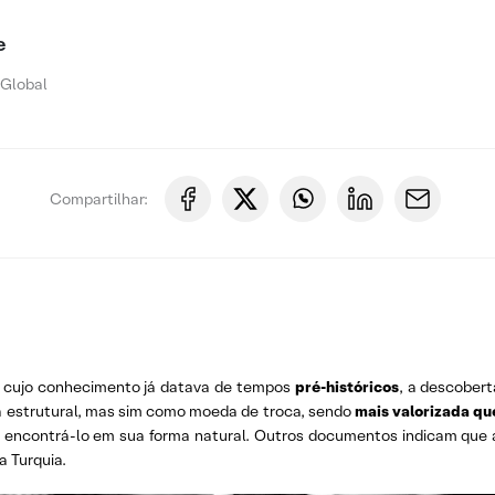
e
 Global
Compartilhar:
, cujo conhecimento já datava de tempos
pré-históricos
, a descober
za estrutural, mas sim como moeda de troca, sendo
mais valorizada qu
o encontrá-lo em sua forma natural. Outros documentos indicam que a
a Turquia.