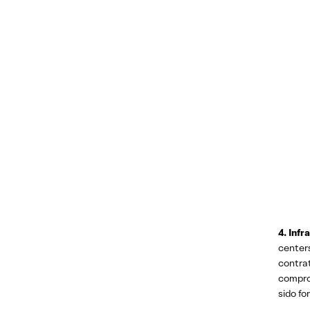
4. Infr
centers
contra
compro
sido f