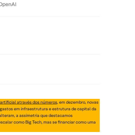
 OpenAI
 artificial através dos números
, em dezembro, novas
gastos em infraestrutura e estrutura de capital da
 alteram, a assimetria que destacamos
escalar como Big Tech, mas se financiar como uma