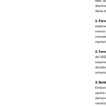
seja, q
destin
deixe 
1. For
espera
menos 
compens
reprec
2. For
de US$
expans
dúvida
anterio
3. Nvid
Embora
ajuste 
demand
cenário