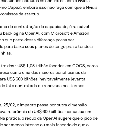
excluir dos cálculos os contratos com a Nvidia
omo Capex), embora isso não faça com que a Nvidia
romissos da startup.
ama de contratação de capacidade, é razoável
eu backlog na OpenAI, com Microsoft e Amazon
o que parte dessa diferença possa ser
ndo para baixo seus planos de longo prazo tende a
nhias.
ntro dos ~US$ 1,05 trilhão focados em COGS, cerca
resa como uma das maiores beneficiárias da
ara US$ 600 bilhões inevitavelmente levanta
 de fato contratada ou renovada nos termos
a, 25/02, o impacto passa por outra dimensão.
ova referência de US$ 600 bilhões comunica um
Na prática, o recuo da OpenAI sugere que o pico de
e ser menos intenso ou mais faseado do que o