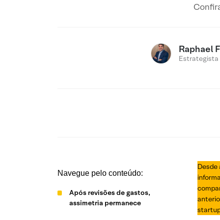
Confir
Raphael 
Estrategista
Desde 
Navegue pelo conteúdo:
informa
compan
Após revisões de gastos,
anteri
assimetria permanece
startu