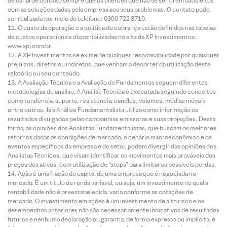
de canal de contato sempre que os clientes que não se sentirem satisfeitos
com as soluções dadas pela empresa aos seus problemas. O contato pode
ser realizado por meio do telefone: 0800 722 3710.
O custo da operação e a política de cobrança estão definidos nas tabelas
de custos operacionais disponibilizadas no site da XP Investimentos:
www.xpi.com.br.
A XP Investimentos se exime de qualquer responsabilidade por quaisquer
prejuízos, diretos ou indiretos, que venham a decorrer da utilização deste
relatório ou seu conteúdo.
A Avaliação Técnica e a Avaliação de Fundamentos seguem diferentes
metodologias de análise. A Análise Técnica é executada seguindo conceitos
como tendência, suporte, resistência, candles, volumes, médias móveis
entre outros. Já a Análise Fundamentalista utiliza como informação os
resultados divulgados pelas companhias emissoras e suas projeções. Desta
forma, as opiniões dos Analistas Fundamentalistas, que buscam os melhores
retornos dadas as condições de mercado, o cenário macroeconômico e os
eventos específicos da empresa e do setor, podem divergir das opiniões dos
Analistas Técnicos, que visam identificar os movimentos mais prováveis dos
preços dos ativos, com utilização de “stops” para limitar as possíveis perdas.
Ação é uma fração do capital de uma empresa que é negociada no
mercado. É um título de renda variável, ou seja, um investimento no qual a
rentabilidade não é preestabelecida, varia conforme as cotações de
mercado. O investimento em ações é um investimento de alto risco e os
desempenhos anteriores não são necessariamente indicativos de resultados
futuros e nenhuma declaração ou garantia, de forma expressa ou implícita, é