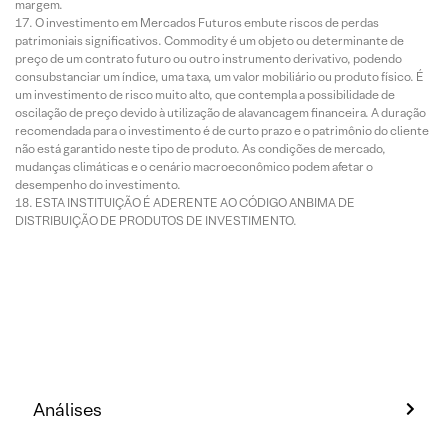
margem.
O investimento em Mercados Futuros embute riscos de perdas
patrimoniais significativos. Commodity é um objeto ou determinante de
preço de um contrato futuro ou outro instrumento derivativo, podendo
consubstanciar um índice, uma taxa, um valor mobiliário ou produto físico. É
um investimento de risco muito alto, que contempla a possibilidade de
oscilação de preço devido à utilização de alavancagem financeira. A duração
recomendada para o investimento é de curto prazo e o patrimônio do cliente
não está garantido neste tipo de produto. As condições de mercado,
mudanças climáticas e o cenário macroeconômico podem afetar o
desempenho do investimento.
ESTA INSTITUIÇÃO É ADERENTE AO CÓDIGO ANBIMA DE
DISTRIBUIÇÃO DE PRODUTOS DE INVESTIMENTO.
Análises