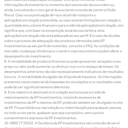
informações diretamente no momento da transmissão da sua ordem ou,
ainda, consultando o risco geral da sua carteira na tela de carteira (Visão
Risco). Caso a sua pontuação de risco atual não comporte a
aplicação/contratação pretendida, ou caso existam limitações em relação à
quantidade e/ou volume financeiro para a referida aplicação/contratação, isto
significa que, com base na composição atual da sua carteira, esta
aplicação/contratação não está adequada ao seu perfil. Em caso de dúvidas
sobre o processo de adequação dos produtos oferecidos pela XP
Investimentos ao seu perfil de investidor, consulte o FAQ. As condições de
mercado, mudanças climáticas e o cenário macroeconômico podem afetar o
desempenho do investimento.
A rentabilidade de produtos financeiros pode apresentar variações e seu
preço ou valor pode aumentar ou diminuir num curto espaço de tempo. Os
desempenhos anteriores não são necessariamente indicativos de resultados
futuros. A rentabilidade divulgada não é líquida de impostos. As informações
presentes neste material são baseadas em simulações e os resultados reais
poderão ser significativamente diferentes.
Este relatório é destinado à circulação exclusiva para a rede de
relacionamento da XP Investimentos, incluindo assessores de
investimentos da XP e clientes da XP, podendo também ser divulgado no site
da XP. Fica proibida sua reprodução ou redistribuição para qualquer pessoa,
no todo ou em parte, qualquer que seja o propósito, sem o prévio
consentimento expresso da XP Investimentos.
0800 77 20202. A Ouvidoria da XP Investimentos tem a missão de servir