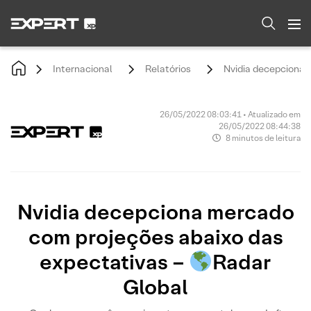
Internacional
Relatórios
Nvidia decepciona 
26/05/2022 08:03:41 • Atualizado em
26/05/2022 08:44:38
8 minutos de leitura
Nvidia decepciona mercado
com projeções abaixo das
expectativas –
Radar
Global