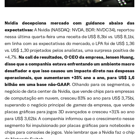
Nvidia decepciona mercado com guidance abaixo das
expectativas:
A Nvidia (NASDAQ: NVDA, BDR: NVDC34), reportou
nessa última quarta-feira uma receita de US$ 8,3bi vs. US$ 8,1bi,
em linha com as expectativas do mercado, o LPA foi de US$ 1,36
vs. US$ 1,30 projetados pelos analistas, uma surpresa positiva de
+4,7%.
Na call de resultados, O CEO da empresa, Jensen Huang,
disse que a companhia estava enfrentando um ambiente macro
desafiador e que isso causou um impacto direto nas despesas
operacionais, que aumentaram +35% ano a ano, para US$ 1,6
bilhão em uma base não-GAAP.
Olhando para os segmentos, o
negócio de data center da Nvidia, que vende chips para empresas
de computação em nuvem, cresceu 83% ao ano para US$ 3,75bi,
superando o negócio principal de
games
da empresa, que vende
placas gráficas para jogos 3D avançados e cresceu +31% ao ano
para US$ 3,62bi. A companhia informou que o crescimento nesse
segmento foi impulsionado por placas gráficas para notebooks e
chips para consoles de jogos. Vale lembrar que a Nvidia faz o chip