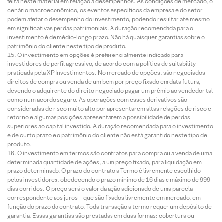
feita neste material em relação a desempenhos. As condições de mercado, o
cenário macroeconômico, os eventos específicos da empresa e do setor
podem afetar o desempenho do investimento, podendo resultar até mesmo
em significativas perdas patrimoniais. A duração recomendada para o
investimento é de médio-longo prazo. Não há quaisquer garantias sobre o
patrimônio do cliente neste tipo de produto.
O investimento em opções é preferencialmente indicado para
investidores de perfil agressivo, de acordo com a política de suitability
praticada pela XP Investimentos. No mercado de opções, são negociados
direitos de compra ou venda de um bem por preço fixado em data futura,
devendo o adquirente do direito negociado pagar um prêmio ao vendedor tal
como num acordo seguro. As operações com esses derivativos são
consideradas de risco muito alto por apresentarem altas relações de risco e
retorno e algumas posições apresentarem a possibilidade de perdas
superiores ao capital investido. A duração recomendada para o investimento
é de curto prazo e o patrimônio do cliente não está garantido neste tipo de
produto.
O investimento em termos são contratos para compra ou a venda de uma
determinada quantidade de ações, a um preço fixado, para liquidação em
prazo determinado. O prazo do contrato a Termo é livremente escolhido
pelos investidores, obedecendo o prazo mínimo de 16 dias e máximo de 999
dias corridos. O preço será o valor da ação adicionado de uma parcela
correspondente aos juros – que são fixados livremente em mercado, em
função do prazo do contrato. Toda transação a termo requer um depósito de
garantia. Essas garantias são prestadas em duas formas: cobertura ou