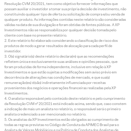
Resolução CVM 20/2021, tem como objetivo fornecer informações que
possam auxiliar o investidor a tomar sua própria decisão de investimento, não
constituindo qualquer tipo de oferta ou solicitação de compra e/ou venda de
qualquer produto. As informações contidas neste relatório são consideradas
válidas na data de sua divulgação e foram obtidas de fontes públicas. A XP
Investimentos não se responsabiliza por qualquer decisão tomada pelo
cliente com base no presente relatório.
Este relatório foi elaborado considerando a classificação de risco dos
produtos de modo a gerar resultados de alocação para cada perfil de
investidor.
O(s) signatário(s) deste relatório declara(m) que as recomendações
refletem única e exclusivamente suas análises e opiniões pessoais, que
foram produzidas de forma independente, inclusive em relação à XP
Investimentos e que estão sujeitas a modificações sem aviso prévio em
decorrência de alterações nas condições de mercado, e que sua(s)
remuneração(es) é(são) indiretamente influenciada por receitas
provenientes dos negócios e operações financeiras realizadas pela XP
Investimentos.
O analista responsável pelo conteúdo deste relatório e pelo cumprimento
da Resolução CVM nº 20/2021 está indicado acima, sendo que, caso constem
a indicação de mais um analista no relatório, o responsável será o primeiro
analista credenciado a ser mencionado no relatório.
Os analistas da XP Investimentos estão obrigados ao cumprimento de
todas as regras previstas no Código de Conduta da APIMEC Brasil para o
Analista de Valores Mobiliários e na Política de Conduta dos Analistas de