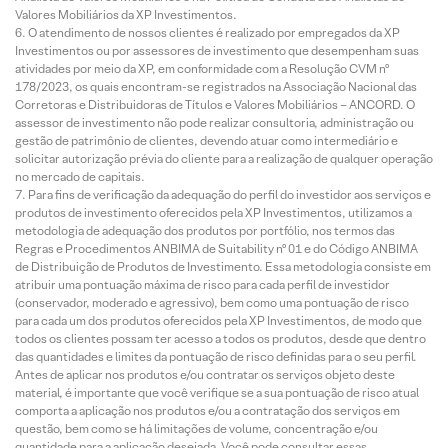
Valores Mobiliários da XP Investimentos.
O atendimento de nossos clientes é realizado por empregados da XP
Investimentos ou por assessores de investimento que desempenham suas
atividades por meio da XP, em conformidade com a Resolução CVM nº
178/2023, os quais encontram-se registrados na Associação Nacional das
Corretoras e Distribuidoras de Títulos e Valores Mobiliários – ANCORD. O
assessor de investimento não pode realizar consultoria, administração ou
gestão de patrimônio de clientes, devendo atuar como intermediário e
solicitar autorização prévia do cliente para a realização de qualquer operação
no mercado de capitais.
Para fins de verificação da adequação do perfil do investidor aos serviços e
produtos de investimento oferecidos pela XP Investimentos, utilizamos a
metodologia de adequação dos produtos por portfólio, nos termos das
Regras e Procedimentos ANBIMA de Suitability nº 01 e do Código ANBIMA
de Distribuição de Produtos de Investimento. Essa metodologia consiste em
atribuir uma pontuação máxima de risco para cada perfil de investidor
(conservador, moderado e agressivo), bem como uma pontuação de risco
para cada um dos produtos oferecidos pela XP Investimentos, de modo que
todos os clientes possam ter acesso a todos os produtos, desde que dentro
das quantidades e limites da pontuação de risco definidas para o seu perfil.
Antes de aplicar nos produtos e/ou contratar os serviços objeto deste
material, é importante que você verifique se a sua pontuação de risco atual
comporta a aplicação nos produtos e/ou a contratação dos serviços em
questão, bem como se há limitações de volume, concentração e/ou
quantidade para a aplicação desejada. Você pode consultar essas