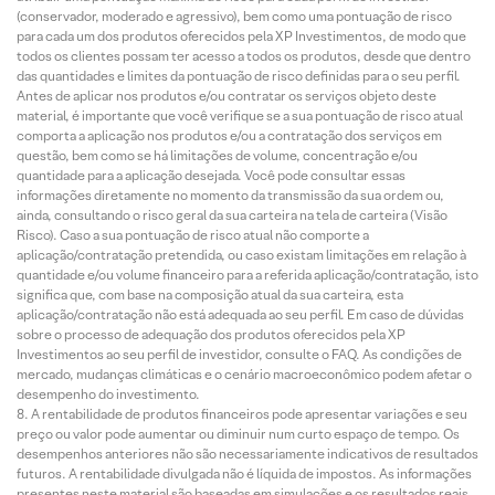
(conservador, moderado e agressivo), bem como uma pontuação de risco
para cada um dos produtos oferecidos pela XP Investimentos, de modo que
todos os clientes possam ter acesso a todos os produtos, desde que dentro
das quantidades e limites da pontuação de risco definidas para o seu perfil.
Antes de aplicar nos produtos e/ou contratar os serviços objeto deste
material, é importante que você verifique se a sua pontuação de risco atual
comporta a aplicação nos produtos e/ou a contratação dos serviços em
questão, bem como se há limitações de volume, concentração e/ou
quantidade para a aplicação desejada. Você pode consultar essas
informações diretamente no momento da transmissão da sua ordem ou,
ainda, consultando o risco geral da sua carteira na tela de carteira (Visão
Risco). Caso a sua pontuação de risco atual não comporte a
aplicação/contratação pretendida, ou caso existam limitações em relação à
quantidade e/ou volume financeiro para a referida aplicação/contratação, isto
significa que, com base na composição atual da sua carteira, esta
aplicação/contratação não está adequada ao seu perfil. Em caso de dúvidas
sobre o processo de adequação dos produtos oferecidos pela XP
Investimentos ao seu perfil de investidor, consulte o FAQ. As condições de
mercado, mudanças climáticas e o cenário macroeconômico podem afetar o
desempenho do investimento.
A rentabilidade de produtos financeiros pode apresentar variações e seu
preço ou valor pode aumentar ou diminuir num curto espaço de tempo. Os
desempenhos anteriores não são necessariamente indicativos de resultados
futuros. A rentabilidade divulgada não é líquida de impostos. As informações
presentes neste material são baseadas em simulações e os resultados reais