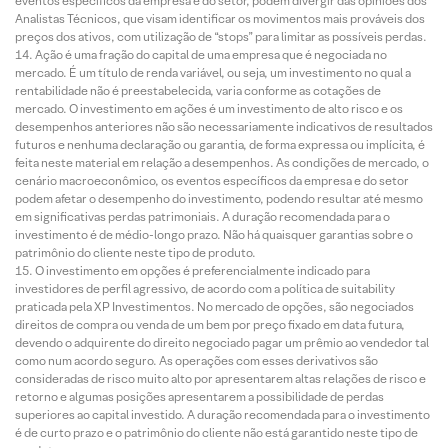
eventos específicos da empresa e do setor, podem divergir das opiniões dos
Analistas Técnicos, que visam identificar os movimentos mais prováveis dos
preços dos ativos, com utilização de “stops” para limitar as possíveis perdas.
Ação é uma fração do capital de uma empresa que é negociada no
mercado. É um título de renda variável, ou seja, um investimento no qual a
rentabilidade não é preestabelecida, varia conforme as cotações de
mercado. O investimento em ações é um investimento de alto risco e os
desempenhos anteriores não são necessariamente indicativos de resultados
futuros e nenhuma declaração ou garantia, de forma expressa ou implícita, é
feita neste material em relação a desempenhos. As condições de mercado, o
cenário macroeconômico, os eventos específicos da empresa e do setor
podem afetar o desempenho do investimento, podendo resultar até mesmo
em significativas perdas patrimoniais. A duração recomendada para o
investimento é de médio-longo prazo. Não há quaisquer garantias sobre o
patrimônio do cliente neste tipo de produto.
O investimento em opções é preferencialmente indicado para
investidores de perfil agressivo, de acordo com a política de suitability
praticada pela XP Investimentos. No mercado de opções, são negociados
direitos de compra ou venda de um bem por preço fixado em data futura,
devendo o adquirente do direito negociado pagar um prêmio ao vendedor tal
como num acordo seguro. As operações com esses derivativos são
consideradas de risco muito alto por apresentarem altas relações de risco e
retorno e algumas posições apresentarem a possibilidade de perdas
superiores ao capital investido. A duração recomendada para o investimento
é de curto prazo e o patrimônio do cliente não está garantido neste tipo de