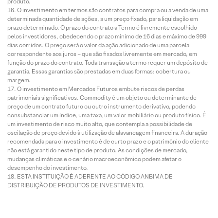
produto.
O investimento em termos são contratos para compra ou a venda de uma
determinada quantidade de ações, a um preço fixado, para liquidação em
prazo determinado. O prazo do contrato a Termo é livremente escolhido
pelos investidores, obedecendo o prazo mínimo de 16 dias e máximo de 999
dias corridos. O preço será o valor da ação adicionado de uma parcela
correspondente aos juros – que são fixados livremente em mercado, em
função do prazo do contrato. Toda transação a termo requer um depósito de
garantia. Essas garantias são prestadas em duas formas: cobertura ou
margem.
O investimento em Mercados Futuros embute riscos de perdas
patrimoniais significativos. Commodity é um objeto ou determinante de
preço de um contrato futuro ou outro instrumento derivativo, podendo
consubstanciar um índice, uma taxa, um valor mobiliário ou produto físico. É
um investimento de risco muito alto, que contempla a possibilidade de
oscilação de preço devido à utilização de alavancagem financeira. A duração
recomendada para o investimento é de curto prazo e o patrimônio do cliente
não está garantido neste tipo de produto. As condições de mercado,
mudanças climáticas e o cenário macroeconômico podem afetar o
desempenho do investimento.
ESTA INSTITUIÇÃO É ADERENTE AO CÓDIGO ANBIMA DE
DISTRIBUIÇÃO DE PRODUTOS DE INVESTIMENTO.