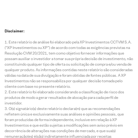
Disclaimer:
Este relatório de análise foi elaborado pela XP Investimentos CCTVM S.A.
(“XP Investimentos ou XP”) de acordo com todas as exigências previstas na
Resolução CVM 20/2021, tem como objetivo fornecer informações que
possam auxiliar o investidor a tomar sua própria decisão de investimento, não
constituindo qualquer tipo de oferta ou solicitação de compra e/ou venda de
qualquer produto. As informações contidas neste relatório são consideradas
válidas na data de sua divulgação e foram obtidas de fontes públicas. A XP
Investimentos não se responsabiliza por qualquer decisão tomada pelo
cliente com base no presente relatório.
Este relatório foi elaborado considerando a classificação de risco dos
produtos de modo a gerar resultados de alocação para cada perfil de
investidor.
O(s) signatário(s) deste relatório declara(m) que as recomendações
refletem única e exclusivamente suas análises e opiniões pessoais, que
foram produzidas de forma independente, inclusive em relação à XP
Investimentos e que estão sujeitas a modificações sem aviso prévio em
decorrência de alterações nas condições de mercado, e que sua(s)
remuneração(es) é(são) indiretamente influenciada por receitas