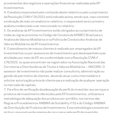
provenientes dos negócios e operações financeiras realizadas pela XP
Investimentos.
O analista responsável pelo conteúdo deste relatório e pelo cumprimento
da Resolução CVM nº 20/2021 está indicado acima, sendo que, caso constem
a indicação de mais um analista no relatório, o responsável será o primeiro
analista credenciado a ser mencionado no relatório.
Os analistas da XP Investimentos estão obrigados ao cumprimento de
todas as regras previstas no Código de Conduta da APIMEC Brasil para o
Analista de Valores Mobiliários e na Política de Conduta dos Analistas de
Valores Mobiliários da XP Investimentos.
O atendimento de nossos clientes é realizado por empregados da XP
Investimentos ou por assessores de investimento que desempenham suas
atividades por meio da XP, em conformidade com a Resolução CVM nº
178/2023, os quais encontram-se registrados na Associação Nacional das
Corretoras e Distribuidoras de Títulos e Valores Mobiliários – ANCORD. O
assessor de investimento não pode realizar consultoria, administração ou
gestão de patrimônio de clientes, devendo atuar como intermediário e
solicitar autorização prévia do cliente para a realização de qualquer operação
no mercado de capitais.
Para fins de verificação da adequação do perfil do investidor aos serviços e
produtos de investimento oferecidos pela XP Investimentos, utilizamos a
metodologia de adequação dos produtos por portfólio, nos termos das
Regras e Procedimentos ANBIMA de Suitability nº 01 e do Código ANBIMA
de Distribuição de Produtos de Investimento. Essa metodologia consiste em
atribuir uma pontuação máxima de risco para cada perfil de investidor