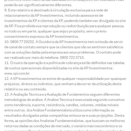
poderão ser significativamente diferentes.
Este relatório é destinado à circulação exclusiva para a rede de
relacionamento da XP Investimentos, incluindo assessores de
investimentos da XP e clientes da XP, podendo também ser divulgado no site
da XP. Fica proibida sua reprodução ou redistribuição para qualquer pessoa,
no todo ou em parte, qualquer que seja o propósito, sem o prévio
consentimento expresso da XP Investimentos.
0800 77 20202. A Ouvidoria da XP Investimentos tem a missão de servir
de canal de contato sempre que os clientes que não se sentirem satisfeitos
com as soluções dadas pela empresa aos seus problemas. O contato pode
ser realizado por meio do telefone: 0800 722 3710.
O custo da operação e a política de cobrança estão definidos nas tabelas
de custos operacionais disponibilizadas no site da XP Investimentos:
www.xpi.com.br.
A XP Investimentos se exime de qualquer responsabilidade por quaisquer
prejuízos, diretos ou indiretos, que venham a decorrer da utilização deste
relatório ou seu conteúdo.
A Avaliação Técnica e a Avaliação de Fundamentos seguem diferentes
metodologias de análise. A Análise Técnica é executada seguindo conceitos
como tendência, suporte, resistência, candles, volumes, médias móveis
entre outros. Já a Análise Fundamentalista utiliza como informação os
resultados divulgados pelas companhias emissoras e suas projeções. Desta
forma, as opiniões dos Analistas Fundamentalistas, que buscam os melhores
retornos dadas as condições de mercado, o cenário macroeconômico e os