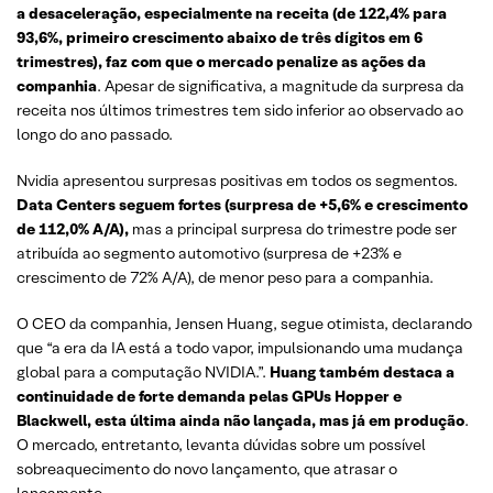
a
desaceleração, especialmente na receita (de 122,4% para
93,6%, primeiro crescimento abaixo de três dígitos em 6
trimestres), faz com que o mercado penalize as ações da
companhia
. Apesar de significativa, a magnitude da surpresa da
receita nos últimos trimestres tem sido inferior ao observado ao
longo do ano passado.
Nvidia apresentou surpresas positivas em todos os segmentos.
Data Centers seguem fortes (surpresa de +5,6% e crescimento
de 112,0% A/A),
mas a principal surpresa do trimestre pode ser
atribuída ao segmento automotivo (surpresa de +23% e
crescimento de 72% A/A), de menor peso para a companhia.
O CEO da companhia, Jensen Huang, segue otimista, declarando
que “a era da IA está a todo vapor, impulsionando uma mudança
global para a computação NVIDIA.”.
Huang também destaca a
continuidade de forte demanda pelas GPUs Hopper e
Blackwell, esta última ainda não lançada, mas já em produção
.
O mercado, entretanto, levanta dúvidas sobre um possível
sobreaquecimento do novo lançamento, que atrasar o
lançamento.