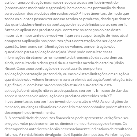
atribuir uma pontuação máxima de risco para cada perfil de investidor
(conservador, moderado e agressivo), bem como uma pontuação de risco
para cada um dos produtos oferecidos pela XP Investimentos, de modo que
todos os clientes possam ter acesso a todos os produtos, desde que dentro
das quantidades e limites da pontuação de risco definidas para o seu perfil.
Antes de aplicar nos produtos e/ou contratar os serviços objeto deste
material, é importante que você verifique se a sua pontuação de risco atual
comporta a aplicação nos produtos e/ou a contratação dos serviços em
questão, bem como se há limitações de volume, concentração e/ou
quantidade para a aplicação desejada. Você pode consultar essas
informações diretamente no momento da transmissão da sua ordem ou,
ainda, consultando o risco geral da sua carteira na tela de carteira (Visão
Risco). Caso a sua pontuação de risco atual não comporte a
aplicação/contratação pretendida, ou caso existam limitações em relação à
quantidade e/ou volume financeiro para a referida aplicação/contratação, isto
significa que, com base na composição atual da sua carteira, esta
aplicação/contratação não está adequada ao seu perfil. Em caso de dúvidas
sobre o processo de adequação dos produtos oferecidos pela XP
Investimentos ao seu perfil de investidor, consulte o FAQ. As condições de
mercado, mudanças climáticas e o cenário macroeconômico podem afetar o
desempenho do investimento.
A rentabilidade de produtos financeiros pode apresentar variações e seu
preço ou valor pode aumentar ou diminuir num curto espaço de tempo. Os
desempenhos anteriores não são necessariamente indicativos de resultados
futuros. A rentabilidade divulgada não é líquida de impostos. As informações