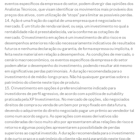
eventos específicos da empresa e do setor, podem divergir das opiniões dos
Analistas Técnicos, que visam identificar os movimentos mais prováveis dos
preços dos ativos, com utilização de “stops” para limitar as possíveis perdas.
Ação é uma fração do capital de uma empresa que é negociada no
mercado. É um título de renda variável, ou seja, um investimento no qual a
rentabilidade não é preestabelecida, varia conforme as cotações de
mercado. O investimento em ações é um investimento de alto risco e os
desempenhos anteriores não são necessariamente indicativos de resultados
futuros e nenhuma declaração ou garantia, de forma expressa ou implícita, é
feita neste material em relação a desempenhos. As condições de mercado, o
cenário macroeconômico, os eventos específicos da empresa e do setor
podem afetar o desempenho do investimento, podendo resultar até mesmo
em significativas perdas patrimoniais. A duração recomendada para o
investimento é de médio-longo prazo. Não há quaisquer garantias sobre o
patrimônio do cliente neste tipo de produto.
O investimento em opções é preferencialmente indicado para
investidores de perfil agressivo, de acordo com a política de suitability
praticada pela XP Investimentos. No mercado de opções, são negociados
direitos de compra ou venda de um bem por preço fixado em data futura,
devendo o adquirente do direito negociado pagar um prêmio ao vendedor tal
como num acordo seguro. As operações com esses derivativos são
consideradas de risco muito alto por apresentarem altas relações de risco e
retorno e algumas posições apresentarem a possibilidade de perdas
superiores ao capital investido. A duração recomendada para o investimento
é de curto prazo e o patrimônio do cliente não está garantido neste tipo de