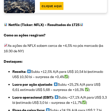
CLIQUE AQUI
Netflix (Ticker: NFLX)
– Resultados do 1T25
Como as ações reagiram?
As ações da NFLX sobem cerca de +4,5% no pós mercado (às
16:30 de NY)
Destaques:
Receita:
Subiu +12,5% A/A para US$ 10,54 bi (estimado
US$ 10,50 bi – surpresa de +0,4%
)
Lucro por ação ajustado
:
Subiu +25,2% A/A para US$
6,61 estimado US$ 5,68 – surpresa de +16,3%
)
Lucro operacional (EBIT):
Subiu +27,1% A/A para US$ 3,3
bi (estimado US$ 3,0 bi – surpresa de +11,7%
)
Fluxo de caixa livre:
Subiu +24,5% A/A para US$ 2,7 bi