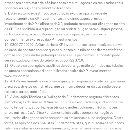
presentes neste material são baseadas em simulações e os resultados reais
poderão ser significativamente diferentes.
Este relatório é destinado à circulação exclusiva para a rede de
relacionamento da XP Investimentos, incluindo assessores de
investimentos da XP e clientes da XP, podendo também ser divulgado no site
da XP. Fica proibida sua reprodução ou redistribuição para qualquer pessoa,
no todo ou em parte, qualquer que seja o propósito, sem o prévio
consentimento expresso da XP Investimentos.
0800 77 20202. A Ouvidoria da XP Investimentos tem a missão de servir
de canal de contato sempre que os clientes que não se sentirem satisfeitos
com as soluções dadas pela empresa aos seus problemas. O contato pode
ser realizado por meio do telefone: 0800 722 3710.
O custo da operação e a política de cobrança estão definidos nas tabelas
de custos operacionais disponibilizadas no site da XP Investimentos:
www.xpi.com.br.
A XP Investimentos se exime de qualquer responsabilidade por quaisquer
prejuízos, diretos ou indiretos, que venham a decorrer da utilização deste
relatório ou seu conteúdo.
A Avaliação Técnica e a Avaliação de Fundamentos seguem diferentes
metodologias de análise. A Análise Técnica é executada seguindo conceitos
como tendência, suporte, resistência, candles, volumes, médias móveis
entre outros. Já a Análise Fundamentalista utiliza como informação os
resultados divulgados pelas companhias emissoras e suas projeções. Desta
forma, as opiniões dos Analistas Fundamentalistas, que buscam os melhores
retornos dadas as condições de mercado, o cenário macroeconômico e os