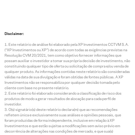
Disclaimer:
Este relatório de análise foi elaborado pela XP Investimentos CCTVM S.A.
(“XP Investimentos ou XP”) de acordo com todas as exigências previstas na
Resolução CVM 20/2021, tem como objetivo fornecer informações que
possam auxiliar o investidor a tomar sua própria decisão de investimento, não
constituindo qualquer tipo de oferta ou solicitação de compra e/ou venda de
qualquer produto. As informações contidas neste relatório são consideradas
válidas na data de sua divulgação e foram obtidas de fontes públicas. A XP
Investimentos não se responsabiliza por qualquer decisão tomada pelo
cliente com base no presente relatório.
Este relatório foi elaborado considerando a classificação de risco dos
produtos de modo a gerar resultados de alocação para cada perfil de
investidor.
O(s) signatário(s) deste relatório declara(m) que as recomendações
refletem única e exclusivamente suas análises e opiniões pessoais, que
foram produzidas de forma independente, inclusive em relação à XP
Investimentos e que estão sujeitas a modificações sem aviso prévio em
decorrência de alterações nas condições de mercado, e que sua(s)