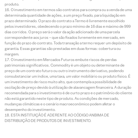
produto.
O investimento em termos são contratos para compra ou a venda de uma
determinada quantidade de ações, a um preço fixado, para liquidação em
prazo determinado. O prazo do contrato a Termo é livremente escolhido
pelos investidores, obedecendo o prazo mínimo de 16 dias e máximo de 999
dias corridos. O preço será o valor da ação adicionado de uma parcela
correspondente aos juros – que são fixados livremente em mercado, em
função do prazo do contrato. Toda transação a termo requer um depósito de
garantia. Essas garantias são prestadas em duas formas: cobertura ou
margem.
O investimento em Mercados Futuros embute riscos de perdas
patrimoniais significativos. Commodity é um objeto ou determinante de
preço de um contrato futuro ou outro instrumento derivativo, podendo
consubstanciar um índice, uma taxa, um valor mobiliário ou produto físico. É
um investimento de risco muito alto, que contempla a possibilidade de
oscilação de preço devido à utilização de alavancagem financeira. A duração
recomendada para o investimento é de curto prazo e o patrimônio do cliente
não está garantido neste tipo de produto. As condições de mercado,
mudanças climáticas e o cenário macroeconômico podem afetar o
desempenho do investimento.
ESTA INSTITUIÇÃO É ADERENTE AO CÓDIGO ANBIMA DE
DISTRIBUIÇÃO DE PRODUTOS DE INVESTIMENTO.