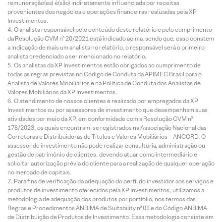
remuneração(es) é(são) indiretamente influenciada por receitas
provenientes dos negócios e operações financeiras realizadas pela XP
Investimentos.
O analista responsável pelo conteúdo deste relatório e pelo cumprimento
da Resolução CVM nº 20/2021 está indicado acima, sendo que, caso constem
a indicação de mais um analista no relatório, o responsável será o primeiro
analista credenciado a ser mencionado no relatório.
Os analistas da XP Investimentos estão obrigados ao cumprimento de
todas as regras previstas no Código de Conduta da APIMEC Brasil para o
Analista de Valores Mobiliários e na Política de Conduta dos Analistas de
Valores Mobiliários da XP Investimentos.
O atendimento de nossos clientes é realizado por empregados da XP
Investimentos ou por assessores de investimento que desempenham suas
atividades por meio da XP, em conformidade com a Resolução CVM nº
178/2023, os quais encontram-se registrados na Associação Nacional das
Corretoras e Distribuidoras de Títulos e Valores Mobiliários – ANCORD. O
assessor de investimento não pode realizar consultoria, administração ou
gestão de patrimônio de clientes, devendo atuar como intermediário e
solicitar autorização prévia do cliente para a realização de qualquer operação
no mercado de capitais.
Para fins de verificação da adequação do perfil do investidor aos serviços e
produtos de investimento oferecidos pela XP Investimentos, utilizamos a
metodologia de adequação dos produtos por portfólio, nos termos das
Regras e Procedimentos ANBIMA de Suitability nº 01 e do Código ANBIMA
de Distribuição de Produtos de Investimento. Essa metodologia consiste em