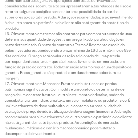
como num acordo seguro. As operações com esses derivativos são
consideradas de risco muito alto por apresentarem altas relações de risco e
retorno e algumas posições apresentarem a possibilidade de perdas
superiores ao capital investido. A duração recomendada para o investimento
é de curto prazo e o patrimônio do cliente não está garantido neste tipo de
produto.
O investimento em termos são contratos para compra ou a venda de uma
determinada quantidade de ações, a um preço fixado, para liquidação em
prazo determinado. O prazo do contrato a Termo é livremente escolhido
pelos investidores, obedecendo o prazo mínimo de 16 dias e máximo de 999
dias corridos. O preço será o valor da ação adicionado de uma parcela
correspondente aos juros – que são fixados livremente em mercado, em
função do prazo do contrato. Toda transação a termo requer um depósito de
garantia. Essas garantias são prestadas em duas formas: cobertura ou
margem.
O investimento em Mercados Futuros embute riscos de perdas
patrimoniais significativos. Commodity é um objeto ou determinante de
preço de um contrato futuro ou outro instrumento derivativo, podendo
consubstanciar um índice, uma taxa, um valor mobiliário ou produto físico. É
um investimento de risco muito alto, que contempla a possibilidade de
oscilação de preço devido à utilização de alavancagem financeira. A duração
recomendada para o investimento é de curto prazo e o patrimônio do cliente
não está garantido neste tipo de produto. As condições de mercado,
mudanças climáticas e o cenário macroeconômico podem afetar o
desempenho do investimento.