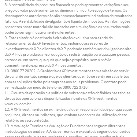
A rentabilidade de produtos financeiros pode apresentar variações e seu
preço ou valor pode aumentar ou diminuir num curto espaço de tempo. Os
desempenhos anteriores não são necessariamente indicativos de resultados
futuros. A rentabilidade divulgada não é líquida de impostos. As informações
presentes neste material são baseadas em simulações e os resultados reais
poderão ser significativamente diferentes.
Este relatório é destinado à circulação exclusiva para a rede de
relacionamento da XP Investimentos, incluindo assessores de
investimentos da XP e clientes da XP, podendo também ser divulgado no site
da XP. Fica proibida sua reprodução ou redistribuição para qualquer pessoa,
no todo ou em parte, qualquer que seja o propósito, sem o prévio
consentimento expresso da XP Investimentos.
0800 77 20202. A Ouvidoria da XP Investimentos tem a missão de servir
de canal de contato sempre que os clientes que não se sentirem satisfeitos
com as soluções dadas pela empresa aos seus problemas. O contato pode
ser realizado por meio do telefone: 0800 722 3710.
O custo da operação e a política de cobrança estão definidos nas tabelas
de custos operacionais disponibilizadas no site da XP Investimentos:
www.xpi.com.br.
A XP Investimentos se exime de qualquer responsabilidade por quaisquer
prejuízos, diretos ou indiretos, que venham a decorrer da utilização deste
relatório ou seu conteúdo.
A Avaliação Técnica e a Avaliação de Fundamentos seguem diferentes
metodologias de análise. A Análise Técnica é executada seguindo conceitos
como tendência, suporte, resistência, candles, volumes, médias móveis