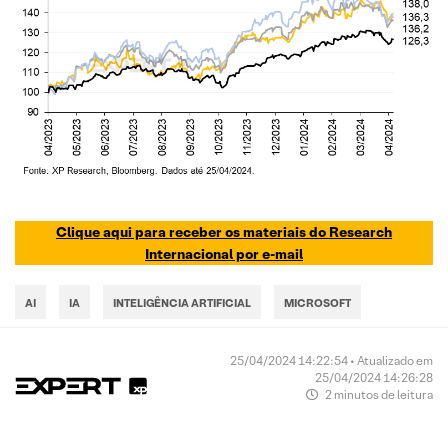
Clique aqui para receber os materiais do Research
Internacional por e-mail
AI
IA
INTELIGÊNCIA ARTIFICIAL
MICROSOFT
25/04/2024 14:22:54 • Atualizado em
25/04/2024 14:26:28
2 minutos de leitura