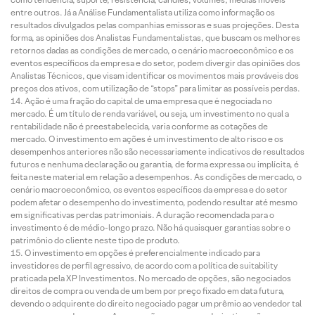
entre outros. Já a Análise Fundamentalista utiliza como informação os
resultados divulgados pelas companhias emissoras e suas projeções. Desta
forma, as opiniões dos Analistas Fundamentalistas, que buscam os melhores
retornos dadas as condições de mercado, o cenário macroeconômico e os
eventos específicos da empresa e do setor, podem divergir das opiniões dos
Analistas Técnicos, que visam identificar os movimentos mais prováveis dos
preços dos ativos, com utilização de “stops” para limitar as possíveis perdas.
Ação é uma fração do capital de uma empresa que é negociada no
mercado. É um título de renda variável, ou seja, um investimento no qual a
rentabilidade não é preestabelecida, varia conforme as cotações de
mercado. O investimento em ações é um investimento de alto risco e os
desempenhos anteriores não são necessariamente indicativos de resultados
futuros e nenhuma declaração ou garantia, de forma expressa ou implícita, é
feita neste material em relação a desempenhos. As condições de mercado, o
cenário macroeconômico, os eventos específicos da empresa e do setor
podem afetar o desempenho do investimento, podendo resultar até mesmo
em significativas perdas patrimoniais. A duração recomendada para o
investimento é de médio-longo prazo. Não há quaisquer garantias sobre o
patrimônio do cliente neste tipo de produto.
O investimento em opções é preferencialmente indicado para
investidores de perfil agressivo, de acordo com a política de suitability
praticada pela XP Investimentos. No mercado de opções, são negociados
direitos de compra ou venda de um bem por preço fixado em data futura,
devendo o adquirente do direito negociado pagar um prêmio ao vendedor tal