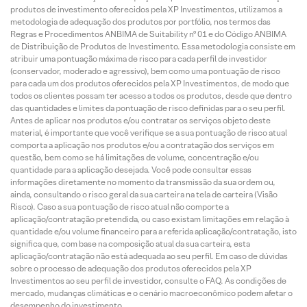
produtos de investimento oferecidos pela XP Investimentos, utilizamos a
metodologia de adequação dos produtos por portfólio, nos termos das
Regras e Procedimentos ANBIMA de Suitability nº 01 e do Código ANBIMA
de Distribuição de Produtos de Investimento. Essa metodologia consiste em
atribuir uma pontuação máxima de risco para cada perfil de investidor
(conservador, moderado e agressivo), bem como uma pontuação de risco
para cada um dos produtos oferecidos pela XP Investimentos, de modo que
todos os clientes possam ter acesso a todos os produtos, desde que dentro
das quantidades e limites da pontuação de risco definidas para o seu perfil.
Antes de aplicar nos produtos e/ou contratar os serviços objeto deste
material, é importante que você verifique se a sua pontuação de risco atual
comporta a aplicação nos produtos e/ou a contratação dos serviços em
questão, bem como se há limitações de volume, concentração e/ou
quantidade para a aplicação desejada. Você pode consultar essas
informações diretamente no momento da transmissão da sua ordem ou,
ainda, consultando o risco geral da sua carteira na tela de carteira (Visão
Risco). Caso a sua pontuação de risco atual não comporte a
aplicação/contratação pretendida, ou caso existam limitações em relação à
quantidade e/ou volume financeiro para a referida aplicação/contratação, isto
significa que, com base na composição atual da sua carteira, esta
aplicação/contratação não está adequada ao seu perfil. Em caso de dúvidas
sobre o processo de adequação dos produtos oferecidos pela XP
Investimentos ao seu perfil de investidor, consulte o FAQ. As condições de
mercado, mudanças climáticas e o cenário macroeconômico podem afetar o
desempenho do investimento.