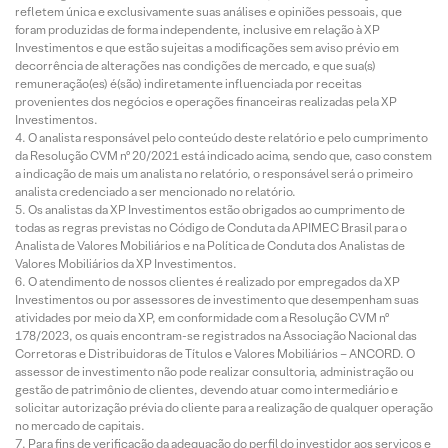
refletem única e exclusivamente suas análises e opiniões pessoais, que
foram produzidas de forma independente, inclusive em relação à XP
Investimentos e que estão sujeitas a modificações sem aviso prévio em
decorrência de alterações nas condições de mercado, e que sua(s)
remuneração(es) é(são) indiretamente influenciada por receitas
provenientes dos negócios e operações financeiras realizadas pela XP
Investimentos.
O analista responsável pelo conteúdo deste relatório e pelo cumprimento
da Resolução CVM nº 20/2021 está indicado acima, sendo que, caso constem
a indicação de mais um analista no relatório, o responsável será o primeiro
analista credenciado a ser mencionado no relatório.
Os analistas da XP Investimentos estão obrigados ao cumprimento de
todas as regras previstas no Código de Conduta da APIMEC Brasil para o
Analista de Valores Mobiliários e na Política de Conduta dos Analistas de
Valores Mobiliários da XP Investimentos.
O atendimento de nossos clientes é realizado por empregados da XP
Investimentos ou por assessores de investimento que desempenham suas
atividades por meio da XP, em conformidade com a Resolução CVM nº
178/2023, os quais encontram-se registrados na Associação Nacional das
Corretoras e Distribuidoras de Títulos e Valores Mobiliários – ANCORD. O
assessor de investimento não pode realizar consultoria, administração ou
gestão de patrimônio de clientes, devendo atuar como intermediário e
solicitar autorização prévia do cliente para a realização de qualquer operação
no mercado de capitais.
Para fins de verificação da adequação do perfil do investidor aos serviços e