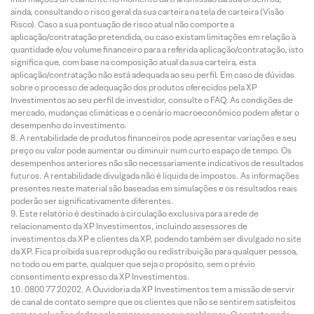
ainda, consultando o risco geral da sua carteira na tela de carteira (Visão
Risco). Caso a sua pontuação de risco atual não comporte a
aplicação/contratação pretendida, ou caso existam limitações em relação à
quantidade e/ou volume financeiro para a referida aplicação/contratação, isto
significa que, com base na composição atual da sua carteira, esta
aplicação/contratação não está adequada ao seu perfil. Em caso de dúvidas
sobre o processo de adequação dos produtos oferecidos pela XP
Investimentos ao seu perfil de investidor, consulte o FAQ. As condições de
mercado, mudanças climáticas e o cenário macroeconômico podem afetar o
desempenho do investimento.
A rentabilidade de produtos financeiros pode apresentar variações e seu
preço ou valor pode aumentar ou diminuir num curto espaço de tempo. Os
desempenhos anteriores não são necessariamente indicativos de resultados
futuros. A rentabilidade divulgada não é líquida de impostos. As informações
presentes neste material são baseadas em simulações e os resultados reais
poderão ser significativamente diferentes.
Este relatório é destinado à circulação exclusiva para a rede de
relacionamento da XP Investimentos, incluindo assessores de
investimentos da XP e clientes da XP, podendo também ser divulgado no site
da XP. Fica proibida sua reprodução ou redistribuição para qualquer pessoa,
no todo ou em parte, qualquer que seja o propósito, sem o prévio
consentimento expresso da XP Investimentos.
0800 77 20202. A Ouvidoria da XP Investimentos tem a missão de servir
de canal de contato sempre que os clientes que não se sentirem satisfeitos