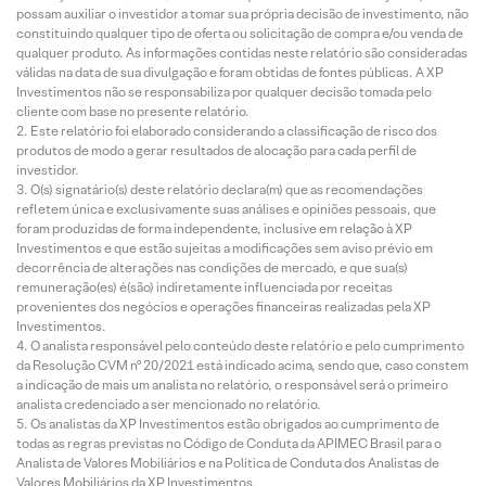
possam auxiliar o investidor a tomar sua própria decisão de investimento, não
constituindo qualquer tipo de oferta ou solicitação de compra e/ou venda de
qualquer produto. As informações contidas neste relatório são consideradas
válidas na data de sua divulgação e foram obtidas de fontes públicas. A XP
Investimentos não se responsabiliza por qualquer decisão tomada pelo
cliente com base no presente relatório.
Este relatório foi elaborado considerando a classificação de risco dos
produtos de modo a gerar resultados de alocação para cada perfil de
investidor.
O(s) signatário(s) deste relatório declara(m) que as recomendações
refletem única e exclusivamente suas análises e opiniões pessoais, que
foram produzidas de forma independente, inclusive em relação à XP
Investimentos e que estão sujeitas a modificações sem aviso prévio em
decorrência de alterações nas condições de mercado, e que sua(s)
remuneração(es) é(são) indiretamente influenciada por receitas
provenientes dos negócios e operações financeiras realizadas pela XP
Investimentos.
O analista responsável pelo conteúdo deste relatório e pelo cumprimento
da Resolução CVM nº 20/2021 está indicado acima, sendo que, caso constem
a indicação de mais um analista no relatório, o responsável será o primeiro
analista credenciado a ser mencionado no relatório.
Os analistas da XP Investimentos estão obrigados ao cumprimento de
todas as regras previstas no Código de Conduta da APIMEC Brasil para o
Analista de Valores Mobiliários e na Política de Conduta dos Analistas de
Valores Mobiliários da XP Investimentos.