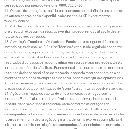
com as soluções dadas pela empresa aos seus problemas. O contato pode
ser realizado por meio do telefone: 0800 722 3710.
O custo da operação e a política de cobrança estão definidos nas tabelas
de custos operacionais disponibilizadas no site da XP Investimentos:
www.xpi.com.br.
A XP Investimentos se exime de qualquer responsabilidade por quaisquer
prejuízos, diretos ou indiretos, que venham a decorrer da utilização deste
relatório ou seu conteúdo.
A Avaliação Técnica e a Avaliação de Fundamentos seguem diferentes
metodologias de análise. A Análise Técnica é executada seguindo conceitos
como tendência, suporte, resistência, candles, volumes, médias móveis
entre outros. Já a Análise Fundamentalista utiliza como informação os
resultados divulgados pelas companhias emissoras e suas projeções. Desta
forma, as opiniões dos Analistas Fundamentalistas, que buscam os melhores
retornos dadas as condições de mercado, o cenário macroeconômico e os
eventos específicos da empresa e do setor, podem divergir das opiniões dos
Analistas Técnicos, que visam identificar os movimentos mais prováveis dos
preços dos ativos, com utilização de “stops” para limitar as possíveis perdas.
Ação é uma fração do capital de uma empresa que é negociada no
mercado. É um título de renda variável, ou seja, um investimento no qual a
rentabilidade não é preestabelecida, varia conforme as cotações de
mercado. O investimento em ações é um investimento de alto risco e os
desempenhos anteriores não são necessariamente indicativos de resultados
futuros e nenhuma declaração ou garantia, de forma expressa ou implícita, é
feita neste material em relação a desempenhos. As condições de mercado, o