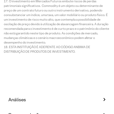
O investimento em Mercados Futuros embute riscos de perdas
patrimoniais significativos. Commodity é um objeto ou determinante de
preço de um contrato futuro ou outro instrumento derivativo, podendo
consubstanciar um índice, uma taxa, um valor mobiliário ou produto físico. É
um investimento de risco muito alto, que contempla a possibilidade de
oscilação de preço devido à utilização de alavancagem financeira. A duração
recomendada para o investimento é de curto prazo e o patrimônio do cliente
não está garantido neste tipo de produto. As condições de mercado,
mudanças climáticas e o cenário macroeconômico podem afetar o
desempenho do investimento.
ESTA INSTITUIÇÃO É ADERENTE AO CÓDIGO ANBIMA DE
DISTRIBUIÇÃO DE PRODUTOS DE INVESTIMENTO.
Análises