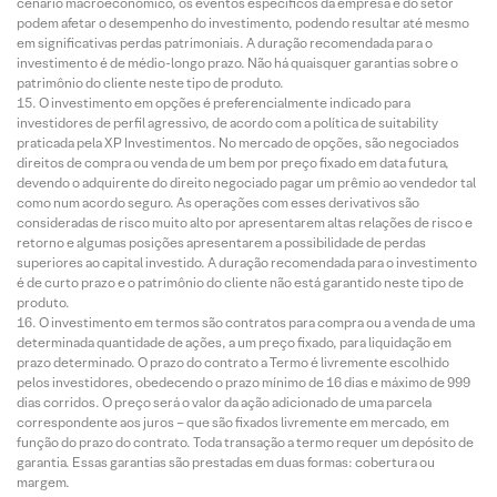
cenário macroeconômico, os eventos específicos da empresa e do setor
podem afetar o desempenho do investimento, podendo resultar até mesmo
em significativas perdas patrimoniais. A duração recomendada para o
investimento é de médio-longo prazo. Não há quaisquer garantias sobre o
patrimônio do cliente neste tipo de produto.
O investimento em opções é preferencialmente indicado para
investidores de perfil agressivo, de acordo com a política de suitability
praticada pela XP Investimentos. No mercado de opções, são negociados
direitos de compra ou venda de um bem por preço fixado em data futura,
devendo o adquirente do direito negociado pagar um prêmio ao vendedor tal
como num acordo seguro. As operações com esses derivativos são
consideradas de risco muito alto por apresentarem altas relações de risco e
retorno e algumas posições apresentarem a possibilidade de perdas
superiores ao capital investido. A duração recomendada para o investimento
é de curto prazo e o patrimônio do cliente não está garantido neste tipo de
produto.
O investimento em termos são contratos para compra ou a venda de uma
determinada quantidade de ações, a um preço fixado, para liquidação em
prazo determinado. O prazo do contrato a Termo é livremente escolhido
pelos investidores, obedecendo o prazo mínimo de 16 dias e máximo de 999
dias corridos. O preço será o valor da ação adicionado de uma parcela
correspondente aos juros – que são fixados livremente em mercado, em
função do prazo do contrato. Toda transação a termo requer um depósito de
garantia. Essas garantias são prestadas em duas formas: cobertura ou
margem.