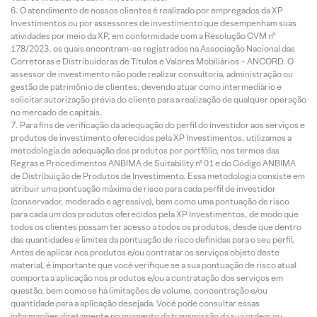
O atendimento de nossos clientes é realizado por empregados da XP
Investimentos ou por assessores de investimento que desempenham suas
atividades por meio da XP, em conformidade com a Resolução CVM nº
178/2023, os quais encontram-se registrados na Associação Nacional das
Corretoras e Distribuidoras de Títulos e Valores Mobiliários – ANCORD. O
assessor de investimento não pode realizar consultoria, administração ou
gestão de patrimônio de clientes, devendo atuar como intermediário e
solicitar autorização prévia do cliente para a realização de qualquer operação
no mercado de capitais.
Para fins de verificação da adequação do perfil do investidor aos serviços e
produtos de investimento oferecidos pela XP Investimentos, utilizamos a
metodologia de adequação dos produtos por portfólio, nos termos das
Regras e Procedimentos ANBIMA de Suitability nº 01 e do Código ANBIMA
de Distribuição de Produtos de Investimento. Essa metodologia consiste em
atribuir uma pontuação máxima de risco para cada perfil de investidor
(conservador, moderado e agressivo), bem como uma pontuação de risco
para cada um dos produtos oferecidos pela XP Investimentos, de modo que
todos os clientes possam ter acesso a todos os produtos, desde que dentro
das quantidades e limites da pontuação de risco definidas para o seu perfil.
Antes de aplicar nos produtos e/ou contratar os serviços objeto deste
material, é importante que você verifique se a sua pontuação de risco atual
comporta a aplicação nos produtos e/ou a contratação dos serviços em
questão, bem como se há limitações de volume, concentração e/ou
quantidade para a aplicação desejada. Você pode consultar essas
informações diretamente no momento da transmissão da sua ordem ou,