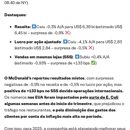
08:40 de NY).
Destaques:
Receita:
Caiu -0,3% A/A para US$ 6,39 bi (estimado US$
6,45 bi – surpresa de -0,9%
)
Lucro por ação ajustado
:
Caiu -4,1% A/A para US$ 2,83
(estimado US$ 2,84 – surpresa de -0,5%
)
Vendas em mesmas lojas (SSS)
:
Subiu +0,4% A/A
(estimado -0,93% – surpresa de +133 bps
)
O McDonald’s reportou resultados mistos
, com surpresas
negativas de -0,9% na receita e de -0,5% no lucro por ação, mas
positiva de +133 bps no SSS devido operações internacionais.
Os números
nos EUA foram impactados pelo
surto de E. Coli
algumas semanas antes do início do trimestre
, que prejudicou o
tráfego nos restaurantes,
e pela diminuição dos gastos dos
clientes por conta da inflação mais alta no período.
Com isso, para 2025, a companhia está planejando melhorar seus