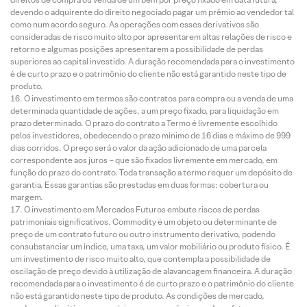
devendo o adquirente do direito negociado pagar um prêmio ao vendedor tal
como num acordo seguro. As operações com esses derivativos são
consideradas de risco muito alto por apresentarem altas relações de risco e
retorno e algumas posições apresentarem a possibilidade de perdas
superiores ao capital investido. A duração recomendada para o investimento
é de curto prazo e o patrimônio do cliente não está garantido neste tipo de
produto.
O investimento em termos são contratos para compra ou a venda de uma
determinada quantidade de ações, a um preço fixado, para liquidação em
prazo determinado. O prazo do contrato a Termo é livremente escolhido
pelos investidores, obedecendo o prazo mínimo de 16 dias e máximo de 999
dias corridos. O preço será o valor da ação adicionado de uma parcela
correspondente aos juros – que são fixados livremente em mercado, em
função do prazo do contrato. Toda transação a termo requer um depósito de
garantia. Essas garantias são prestadas em duas formas: cobertura ou
margem.
O investimento em Mercados Futuros embute riscos de perdas
patrimoniais significativos. Commodity é um objeto ou determinante de
preço de um contrato futuro ou outro instrumento derivativo, podendo
consubstanciar um índice, uma taxa, um valor mobiliário ou produto físico. É
um investimento de risco muito alto, que contempla a possibilidade de
oscilação de preço devido à utilização de alavancagem financeira. A duração
recomendada para o investimento é de curto prazo e o patrimônio do cliente
não está garantido neste tipo de produto. As condições de mercado,