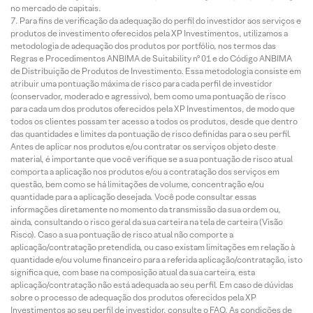
no mercado de capitais.
Para fins de verificação da adequação do perfil do investidor aos serviços e
produtos de investimento oferecidos pela XP Investimentos, utilizamos a
metodologia de adequação dos produtos por portfólio, nos termos das
Regras e Procedimentos ANBIMA de Suitability nº 01 e do Código ANBIMA
de Distribuição de Produtos de Investimento. Essa metodologia consiste em
atribuir uma pontuação máxima de risco para cada perfil de investidor
(conservador, moderado e agressivo), bem como uma pontuação de risco
para cada um dos produtos oferecidos pela XP Investimentos, de modo que
todos os clientes possam ter acesso a todos os produtos, desde que dentro
das quantidades e limites da pontuação de risco definidas para o seu perfil.
Antes de aplicar nos produtos e/ou contratar os serviços objeto deste
material, é importante que você verifique se a sua pontuação de risco atual
comporta a aplicação nos produtos e/ou a contratação dos serviços em
questão, bem como se há limitações de volume, concentração e/ou
quantidade para a aplicação desejada. Você pode consultar essas
informações diretamente no momento da transmissão da sua ordem ou,
ainda, consultando o risco geral da sua carteira na tela de carteira (Visão
Risco). Caso a sua pontuação de risco atual não comporte a
aplicação/contratação pretendida, ou caso existam limitações em relação à
quantidade e/ou volume financeiro para a referida aplicação/contratação, isto
significa que, com base na composição atual da sua carteira, esta
aplicação/contratação não está adequada ao seu perfil. Em caso de dúvidas
sobre o processo de adequação dos produtos oferecidos pela XP
Investimentos ao seu perfil de investidor, consulte o FAQ. As condições de