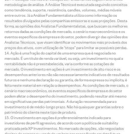
metodologias de análise. A Análise Técnica é executada seguindo conceitos
como tendência, suporte, resistência, candles, volumes, médias móveis
entre outros. Já a Análise Fundamentalista utiliza como informação os
resultados divulgados pelas companhias emissoras e suas projeções. Desta
forma, as opiniões dos Analistas Fundamentalistas, que buscam os melhores
retornos dadas as condições de mercado, o cenário macroeconômico e os
eventos específicos da empresa e do setor, podem divergir das opiniões dos
Analistas Técnicos, que visam identificar os movimentos mais prováveis dos
preços dos ativos, com utilização de “stops” para limitar as possíveis perdas.
Ação é uma fração do capital de uma empresa que é negociada no
mercado. É um título de renda variável, ou seja, um investimento no qual a
rentabilidade não é preestabelecida, varia conforme as cotações de
mercado. O investimento em ações é um investimento de alto risco e os
desempenhos anteriores não são necessariamente indicativos de resultados
futuros e nenhuma declaração ou garantia, de forma expressa ou implícita, é
feita neste material em relação a desempenhos. As condições de mercado, o
cenário macroeconômico, os eventos específicos da empresa e do setor
podem afetar o desempenho do investimento, podendo resultar até mesmo
em significativas perdas patrimoniais. A duração recomendada para o
investimento é de médio-longo prazo. Não há quaisquer garantias sobre o
patrimônio do cliente neste tipo de produto.
O investimento em opções é preferencialmente indicado para
investidores de perfil agressivo, de acordo com a política de suitability
praticada pela XP Investimentos. No mercado de opções, são negociados
direitos de compra ou venda de um bem por preço fixado em data futura,