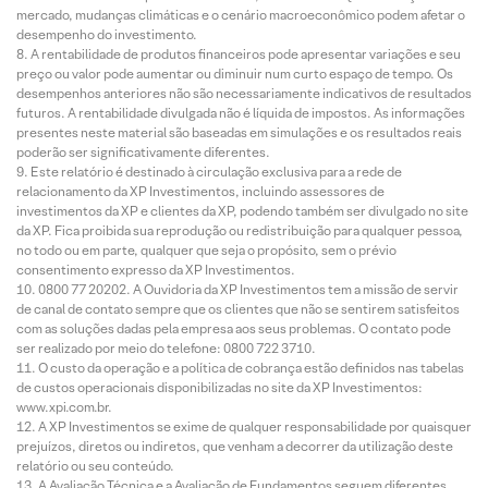
mercado, mudanças climáticas e o cenário macroeconômico podem afetar o
desempenho do investimento.
A rentabilidade de produtos financeiros pode apresentar variações e seu
preço ou valor pode aumentar ou diminuir num curto espaço de tempo. Os
desempenhos anteriores não são necessariamente indicativos de resultados
futuros. A rentabilidade divulgada não é líquida de impostos. As informações
presentes neste material são baseadas em simulações e os resultados reais
poderão ser significativamente diferentes.
Este relatório é destinado à circulação exclusiva para a rede de
relacionamento da XP Investimentos, incluindo assessores de
investimentos da XP e clientes da XP, podendo também ser divulgado no site
da XP. Fica proibida sua reprodução ou redistribuição para qualquer pessoa,
no todo ou em parte, qualquer que seja o propósito, sem o prévio
consentimento expresso da XP Investimentos.
0800 77 20202. A Ouvidoria da XP Investimentos tem a missão de servir
de canal de contato sempre que os clientes que não se sentirem satisfeitos
com as soluções dadas pela empresa aos seus problemas. O contato pode
ser realizado por meio do telefone: 0800 722 3710.
O custo da operação e a política de cobrança estão definidos nas tabelas
de custos operacionais disponibilizadas no site da XP Investimentos:
www.xpi.com.br.
A XP Investimentos se exime de qualquer responsabilidade por quaisquer
prejuízos, diretos ou indiretos, que venham a decorrer da utilização deste
relatório ou seu conteúdo.
A Avaliação Técnica e a Avaliação de Fundamentos seguem diferentes