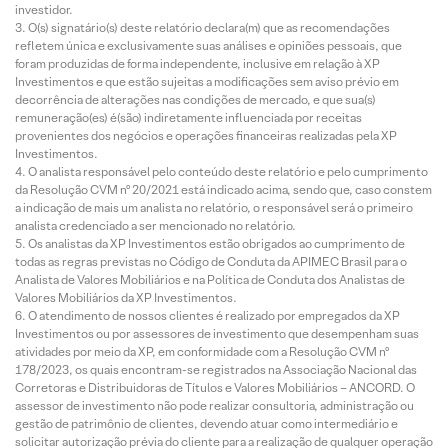
investidor.
O(s) signatário(s) deste relatório declara(m) que as recomendações
refletem única e exclusivamente suas análises e opiniões pessoais, que
foram produzidas de forma independente, inclusive em relação à XP
Investimentos e que estão sujeitas a modificações sem aviso prévio em
decorrência de alterações nas condições de mercado, e que sua(s)
remuneração(es) é(são) indiretamente influenciada por receitas
provenientes dos negócios e operações financeiras realizadas pela XP
Investimentos.
O analista responsável pelo conteúdo deste relatório e pelo cumprimento
da Resolução CVM nº 20/2021 está indicado acima, sendo que, caso constem
a indicação de mais um analista no relatório, o responsável será o primeiro
analista credenciado a ser mencionado no relatório.
Os analistas da XP Investimentos estão obrigados ao cumprimento de
todas as regras previstas no Código de Conduta da APIMEC Brasil para o
Analista de Valores Mobiliários e na Política de Conduta dos Analistas de
Valores Mobiliários da XP Investimentos.
O atendimento de nossos clientes é realizado por empregados da XP
Investimentos ou por assessores de investimento que desempenham suas
atividades por meio da XP, em conformidade com a Resolução CVM nº
178/2023, os quais encontram-se registrados na Associação Nacional das
Corretoras e Distribuidoras de Títulos e Valores Mobiliários – ANCORD. O
assessor de investimento não pode realizar consultoria, administração ou
gestão de patrimônio de clientes, devendo atuar como intermediário e
solicitar autorização prévia do cliente para a realização de qualquer operação