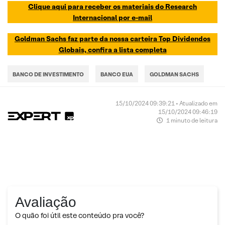
Clique aqui para receber os materiais do Research
Internacional por e-mail
Goldman Sachs faz parte da nossa carteira Top Dividendos
Globais, confira a lista completa
BANCO DE INVESTIMENTO
BANCO EUA
GOLDMAN SACHS
15/10/2024 09:39:21 • Atualizado em
15/10/2024 09:46:19
1 minuto de leitura
Avaliação
O quão foi útil este conteúdo pra você?