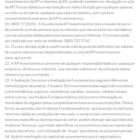
investimentos da XP e clientes da XP, podendo também ser divulgado no site
da XP. Fica proibida sua reprodução ou redistribuição para qualquer pessoa,
no todo ou em parte, qualquer que seja o propósito, sem o prévio
consentimento expresso da XP Investimentos.
0800 77 20202. A Ouvidoria da XP Investimentos tem a missão de servir
de canal de contato sempre que os clientes que não se sentirem satisfeitos
com as soluções dadas pela empresa aos seus problemas. O contato pode
ser realizado por meio do telefone: 0800 722 3710.
O custo da operação e a política de cobrança estão definidos nas tabelas
de custos operacionais disponibilizadas no site da XP Investimentos:
www.xpi.com.br.
A XP Investimentos se exime de qualquer responsabilidade por quaisquer
prejuízos, diretos ou indiretos, que venham a decorrer da utilização deste
relatório ou seu conteúdo.
A Avaliação Técnica e a Avaliação de Fundamentos seguem diferentes
metodologias de análise. A Análise Técnica é executada seguindo conceitos
como tendência, suporte, resistência, candles, volumes, médias móveis
entre outros. Já a Análise Fundamentalista utiliza como informação os
resultados divulgados pelas companhias emissoras e suas projeções. Desta
forma, as opiniões dos Analistas Fundamentalistas, que buscam os melhores
retornos dadas as condições de mercado, o cenário macroeconômico e os
eventos específicos da empresa e do setor, podem divergir das opiniões dos
Analistas Técnicos, que visam identificar os movimentos mais prováveis dos
preços dos ativos, com utilização de “stops” para limitar as possíveis perdas.
Ação é uma fração do capital de uma empresa que é negociada no