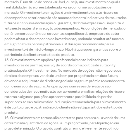
mercado. É um título de renda variável, ou seja, um investimento no qual a
rentabilidade não é preestabelecida, varia conforme as cotações de
mercado. O investimento em ações é um investimento de alto risco e os
desempenhos anteriores não são necessariamente indicativos de resultados
futuros e nenhuma declaração ou garantia, de forma expressa ou implícita, é
feita neste material em relação a desempenhos. As condições de mercado, o
cenário macroeconômico, os eventos específicos da empresa e do setor
podem afetar o desempenho do investimento, podendo resultar até mesmo
em significativas perdas patrimoniais. A duração recomendada para o
investimento é de médio-longo prazo. Não há quaisquer garantias sobre o
patrimônio do cliente neste tipo de produto.
O investimento em opções é preferencialmente indicado para
investidores de perfil agressivo, de acordo com a política de suitability
praticada pela XP Investimentos. No mercado de opções, são negociados
direitos de compra ou venda de um bem por preço fixado em data futura,
devendo o adquirente do direito negociado pagar um prêmio ao vendedor tal
como num acordo seguro. As operações com esses derivativos são
consideradas de risco muito alto por apresentarem altas relações de risco e
retorno e algumas posições apresentarem a possibilidade de perdas
superiores ao capital investido. A duração recomendada para o investimento
é de curto prazo e o patrimônio do cliente não está garantido neste tipo de
produto.
O investimento em termos são contratos para compra ou a venda de uma
determinada quantidade de ações, a um preço fixado, para liquidação em
prazo determinado. O prazo do contrato a Termo é livremente escolhido