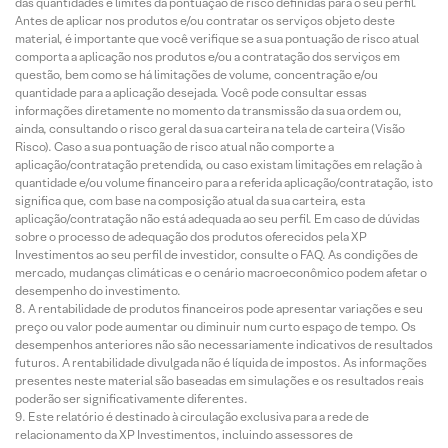
das quantidades e limites da pontuação de risco definidas para o seu perfil.
Antes de aplicar nos produtos e/ou contratar os serviços objeto deste
material, é importante que você verifique se a sua pontuação de risco atual
comporta a aplicação nos produtos e/ou a contratação dos serviços em
questão, bem como se há limitações de volume, concentração e/ou
quantidade para a aplicação desejada. Você pode consultar essas
informações diretamente no momento da transmissão da sua ordem ou,
ainda, consultando o risco geral da sua carteira na tela de carteira (Visão
Risco). Caso a sua pontuação de risco atual não comporte a
aplicação/contratação pretendida, ou caso existam limitações em relação à
quantidade e/ou volume financeiro para a referida aplicação/contratação, isto
significa que, com base na composição atual da sua carteira, esta
aplicação/contratação não está adequada ao seu perfil. Em caso de dúvidas
sobre o processo de adequação dos produtos oferecidos pela XP
Investimentos ao seu perfil de investidor, consulte o FAQ. As condições de
mercado, mudanças climáticas e o cenário macroeconômico podem afetar o
desempenho do investimento.
A rentabilidade de produtos financeiros pode apresentar variações e seu
preço ou valor pode aumentar ou diminuir num curto espaço de tempo. Os
desempenhos anteriores não são necessariamente indicativos de resultados
futuros. A rentabilidade divulgada não é líquida de impostos. As informações
presentes neste material são baseadas em simulações e os resultados reais
poderão ser significativamente diferentes.
Este relatório é destinado à circulação exclusiva para a rede de
relacionamento da XP Investimentos, incluindo assessores de