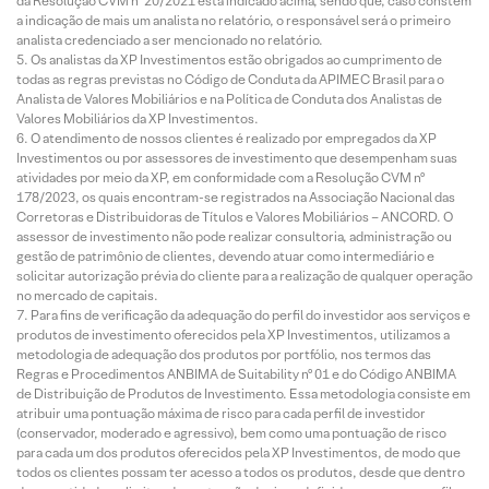
da Resolução CVM nº 20/2021 está indicado acima, sendo que, caso constem
a indicação de mais um analista no relatório, o responsável será o primeiro
analista credenciado a ser mencionado no relatório.
Os analistas da XP Investimentos estão obrigados ao cumprimento de
todas as regras previstas no Código de Conduta da APIMEC Brasil para o
Analista de Valores Mobiliários e na Política de Conduta dos Analistas de
Valores Mobiliários da XP Investimentos.
O atendimento de nossos clientes é realizado por empregados da XP
Investimentos ou por assessores de investimento que desempenham suas
atividades por meio da XP, em conformidade com a Resolução CVM nº
178/2023, os quais encontram-se registrados na Associação Nacional das
Corretoras e Distribuidoras de Títulos e Valores Mobiliários – ANCORD. O
assessor de investimento não pode realizar consultoria, administração ou
gestão de patrimônio de clientes, devendo atuar como intermediário e
solicitar autorização prévia do cliente para a realização de qualquer operação
no mercado de capitais.
Para fins de verificação da adequação do perfil do investidor aos serviços e
produtos de investimento oferecidos pela XP Investimentos, utilizamos a
metodologia de adequação dos produtos por portfólio, nos termos das
Regras e Procedimentos ANBIMA de Suitability nº 01 e do Código ANBIMA
de Distribuição de Produtos de Investimento. Essa metodologia consiste em
atribuir uma pontuação máxima de risco para cada perfil de investidor
(conservador, moderado e agressivo), bem como uma pontuação de risco
para cada um dos produtos oferecidos pela XP Investimentos, de modo que
todos os clientes possam ter acesso a todos os produtos, desde que dentro