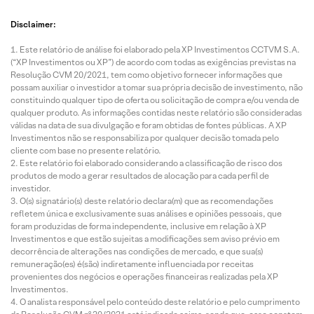
Disclaimer:
Este relatório de análise foi elaborado pela XP Investimentos CCTVM S.A.
(“XP Investimentos ou XP”) de acordo com todas as exigências previstas na
Resolução CVM 20/2021, tem como objetivo fornecer informações que
possam auxiliar o investidor a tomar sua própria decisão de investimento, não
constituindo qualquer tipo de oferta ou solicitação de compra e/ou venda de
qualquer produto. As informações contidas neste relatório são consideradas
válidas na data de sua divulgação e foram obtidas de fontes públicas. A XP
Investimentos não se responsabiliza por qualquer decisão tomada pelo
cliente com base no presente relatório.
Este relatório foi elaborado considerando a classificação de risco dos
produtos de modo a gerar resultados de alocação para cada perfil de
investidor.
O(s) signatário(s) deste relatório declara(m) que as recomendações
refletem única e exclusivamente suas análises e opiniões pessoais, que
foram produzidas de forma independente, inclusive em relação à XP
Investimentos e que estão sujeitas a modificações sem aviso prévio em
decorrência de alterações nas condições de mercado, e que sua(s)
remuneração(es) é(são) indiretamente influenciada por receitas
provenientes dos negócios e operações financeiras realizadas pela XP
Investimentos.
O analista responsável pelo conteúdo deste relatório e pelo cumprimento