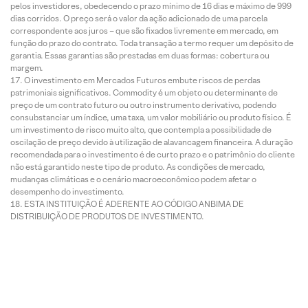
pelos investidores, obedecendo o prazo mínimo de 16 dias e máximo de 999
dias corridos. O preço será o valor da ação adicionado de uma parcela
correspondente aos juros – que são fixados livremente em mercado, em
função do prazo do contrato. Toda transação a termo requer um depósito de
garantia. Essas garantias são prestadas em duas formas: cobertura ou
margem.
O investimento em Mercados Futuros embute riscos de perdas
patrimoniais significativos. Commodity é um objeto ou determinante de
preço de um contrato futuro ou outro instrumento derivativo, podendo
consubstanciar um índice, uma taxa, um valor mobiliário ou produto físico. É
um investimento de risco muito alto, que contempla a possibilidade de
oscilação de preço devido à utilização de alavancagem financeira. A duração
recomendada para o investimento é de curto prazo e o patrimônio do cliente
não está garantido neste tipo de produto. As condições de mercado,
mudanças climáticas e o cenário macroeconômico podem afetar o
desempenho do investimento.
ESTA INSTITUIÇÃO É ADERENTE AO CÓDIGO ANBIMA DE
DISTRIBUIÇÃO DE PRODUTOS DE INVESTIMENTO.