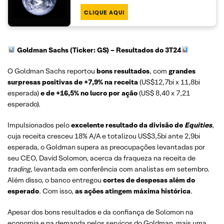
CLIQUE AQUI
Goldman Sachs (Ticker: GS)
– Resultados do 3T24
O Goldman Sachs reportou
bons resultados
, com
grandes
surpresas positivas de +7,9% na receita
(US$12,7bi x 11,8bi
esperada)
e de +16,5% no lucro por ação
(US$ 8,40 x 7,21
esperado).
Impulsionados pelo
excelente resultado da divisão de
Equities
,
cuja receita cresceu 18% A/A e totalizou US$3,5bi ante 2,9bi
esperada, o Goldman supera as preocupações levantadas por
seu CEO, David Solomon, acerca da fraqueza na receita de
trading
, levantada em conferência com analistas em setembro.
Além disso, o banco entregou
cortes de despesas além do
esperado
. Com isso,
as ações atingem máxima histórica
.
Apesar dos bons resultados e da confiança de Solomon na
economia e na demanda pelos serviços do Goldman, mais uma