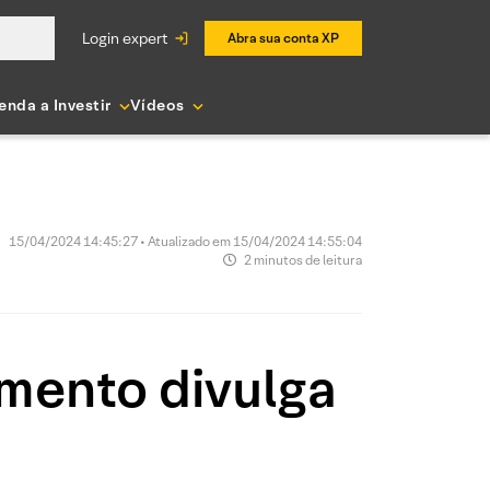
login expert
Abra sua conta XP
enda a Investir
Vídeos
15/04/2024 14:45:27 • Atualizado em 15/04/2024 14:55:04
2 minutos de leitura
mento divulga