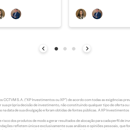
entos CCTVM S.A. (“XP Investimentos ou XP”) de acordo com todas as exigências p
r sua própria decisão de investimento, não constituindo qualquer tipo de oferta ou
s na data de sua divulgação e foram obtidas de fontes públicas. A XP Investimentos
e risco dos produtos de modo a gerar resultados de alocação para cada perfil de inv
mendações refletem única e exclusivamente suas análises e opiniões pessoais, que 