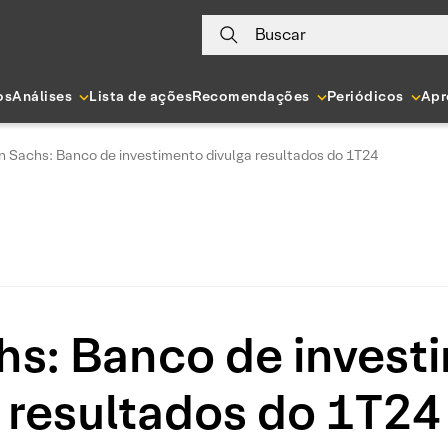
Buscar
os
Análises
Lista de ações
Recomendações
Periódicos
Apr
 Sachs: Banco de investimento divulga resultados do 1T24
s: Banco de investi
resultados do 1T24