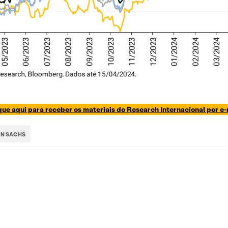
que aqui para receber os materiais do Research Internacional por e-
N SACHS