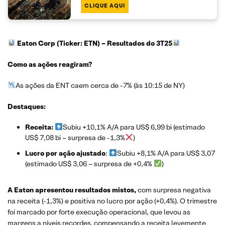
CLIQUE AQUI
Eaton Corp (Ticker: ETN)
– Resultados do 3T25
Como as ações reagiram?
As ações da ENT caem cerca de -7% (às 10:15 de NY)
Destaques:
Receita:
Subiu +10,1% A/A para US$ 6,99 bi (estimado
US$ 7,08 bi – surpresa de -1,3%
)
Lucro por ação ajustado
:
Subiu +8,1% A/A para US$ 3,07
(estimado US$ 3,06 – surpresa de +0,4%
)
A Eaton apresentou resultados mistos,
com surpresa negativa
na receita (-1,3%) e positiva no lucro por ação (+0,4%). O trimestre
foi marcado por forte execução operacional, que levou as
margens a níveis recordes, compensando a receita levemente