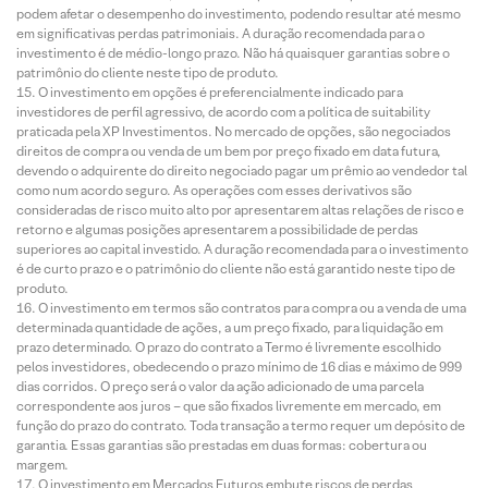
podem afetar o desempenho do investimento, podendo resultar até mesmo
em significativas perdas patrimoniais. A duração recomendada para o
investimento é de médio-longo prazo. Não há quaisquer garantias sobre o
patrimônio do cliente neste tipo de produto.
O investimento em opções é preferencialmente indicado para
investidores de perfil agressivo, de acordo com a política de suitability
praticada pela XP Investimentos. No mercado de opções, são negociados
direitos de compra ou venda de um bem por preço fixado em data futura,
devendo o adquirente do direito negociado pagar um prêmio ao vendedor tal
como num acordo seguro. As operações com esses derivativos são
consideradas de risco muito alto por apresentarem altas relações de risco e
retorno e algumas posições apresentarem a possibilidade de perdas
superiores ao capital investido. A duração recomendada para o investimento
é de curto prazo e o patrimônio do cliente não está garantido neste tipo de
produto.
O investimento em termos são contratos para compra ou a venda de uma
determinada quantidade de ações, a um preço fixado, para liquidação em
prazo determinado. O prazo do contrato a Termo é livremente escolhido
pelos investidores, obedecendo o prazo mínimo de 16 dias e máximo de 999
dias corridos. O preço será o valor da ação adicionado de uma parcela
correspondente aos juros – que são fixados livremente em mercado, em
função do prazo do contrato. Toda transação a termo requer um depósito de
garantia. Essas garantias são prestadas em duas formas: cobertura ou
margem.
O investimento em Mercados Futuros embute riscos de perdas