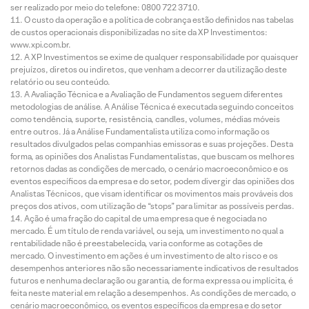
ser realizado por meio do telefone: 0800 722 3710.
O custo da operação e a política de cobrança estão definidos nas tabelas
de custos operacionais disponibilizadas no site da XP Investimentos:
www.xpi.com.br.
A XP Investimentos se exime de qualquer responsabilidade por quaisquer
prejuízos, diretos ou indiretos, que venham a decorrer da utilização deste
relatório ou seu conteúdo.
A Avaliação Técnica e a Avaliação de Fundamentos seguem diferentes
metodologias de análise. A Análise Técnica é executada seguindo conceitos
como tendência, suporte, resistência, candles, volumes, médias móveis
entre outros. Já a Análise Fundamentalista utiliza como informação os
resultados divulgados pelas companhias emissoras e suas projeções. Desta
forma, as opiniões dos Analistas Fundamentalistas, que buscam os melhores
retornos dadas as condições de mercado, o cenário macroeconômico e os
eventos específicos da empresa e do setor, podem divergir das opiniões dos
Analistas Técnicos, que visam identificar os movimentos mais prováveis dos
preços dos ativos, com utilização de “stops” para limitar as possíveis perdas.
Ação é uma fração do capital de uma empresa que é negociada no
mercado. É um título de renda variável, ou seja, um investimento no qual a
rentabilidade não é preestabelecida, varia conforme as cotações de
mercado. O investimento em ações é um investimento de alto risco e os
desempenhos anteriores não são necessariamente indicativos de resultados
futuros e nenhuma declaração ou garantia, de forma expressa ou implícita, é
feita neste material em relação a desempenhos. As condições de mercado, o
cenário macroeconômico, os eventos específicos da empresa e do setor