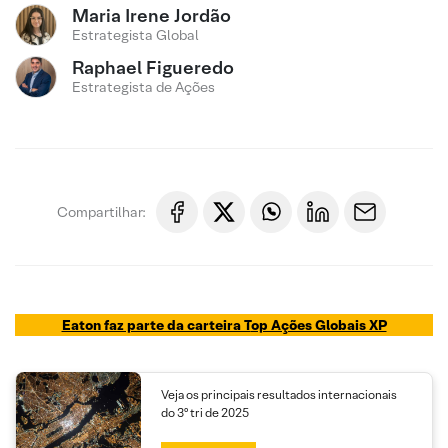
Maria Irene Jordão
Estrategista Global
Raphael Figueredo
Estrategista de Ações
Compartilhar:
Eaton faz parte da carteira T
op Ações Globais XP
Veja os principais resultados internacionais
do 3º tri de 2025