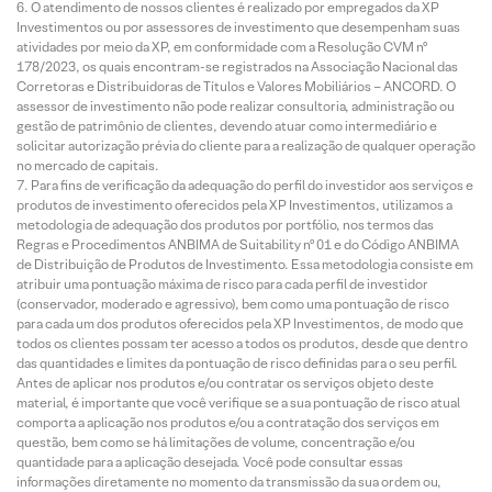
O atendimento de nossos clientes é realizado por empregados da XP
Investimentos ou por assessores de investimento que desempenham suas
atividades por meio da XP, em conformidade com a Resolução CVM nº
178/2023, os quais encontram-se registrados na Associação Nacional das
Corretoras e Distribuidoras de Títulos e Valores Mobiliários – ANCORD. O
assessor de investimento não pode realizar consultoria, administração ou
gestão de patrimônio de clientes, devendo atuar como intermediário e
solicitar autorização prévia do cliente para a realização de qualquer operação
no mercado de capitais.
Para fins de verificação da adequação do perfil do investidor aos serviços e
produtos de investimento oferecidos pela XP Investimentos, utilizamos a
metodologia de adequação dos produtos por portfólio, nos termos das
Regras e Procedimentos ANBIMA de Suitability nº 01 e do Código ANBIMA
de Distribuição de Produtos de Investimento. Essa metodologia consiste em
atribuir uma pontuação máxima de risco para cada perfil de investidor
(conservador, moderado e agressivo), bem como uma pontuação de risco
para cada um dos produtos oferecidos pela XP Investimentos, de modo que
todos os clientes possam ter acesso a todos os produtos, desde que dentro
das quantidades e limites da pontuação de risco definidas para o seu perfil.
Antes de aplicar nos produtos e/ou contratar os serviços objeto deste
material, é importante que você verifique se a sua pontuação de risco atual
comporta a aplicação nos produtos e/ou a contratação dos serviços em
questão, bem como se há limitações de volume, concentração e/ou
quantidade para a aplicação desejada. Você pode consultar essas
informações diretamente no momento da transmissão da sua ordem ou,