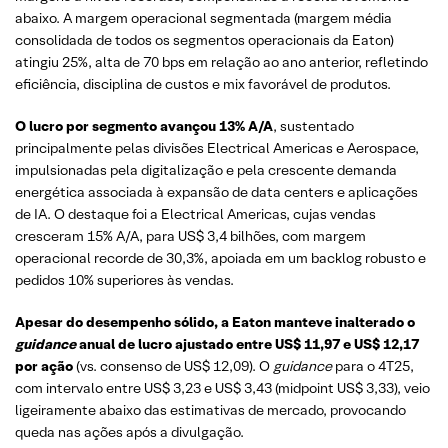
abaixo. A margem operacional segmentada (margem média
consolidada de todos os segmentos operacionais da Eaton)
atingiu 25%, alta de 70 bps em relação ao ano anterior, refletindo
eficiência, disciplina de custos e mix favorável de produtos.
O lucro por segmento avançou 13% A/A
, sustentado
principalmente pelas divisões Electrical Americas e Aerospace,
impulsionadas pela digitalização e pela crescente demanda
energética associada à expansão de data centers e aplicações
de IA. O destaque foi a Electrical Americas, cujas vendas
cresceram 15% A/A, para US$ 3,4 bilhões, com margem
operacional recorde de 30,3%, apoiada em um backlog robusto e
pedidos 10% superiores às vendas.
Apesar do desempenho sólido, a Eaton manteve inalterado o
guidance
anual de lucro ajustado entre US$ 11,97 e US$ 12,17
por ação
(vs. consenso de US$ 12,09). O
guidance
para o 4T25,
com intervalo entre US$ 3,23 e US$ 3,43 (midpoint US$ 3,33), veio
ligeiramente abaixo das estimativas de mercado, provocando
queda nas ações após a divulgação.