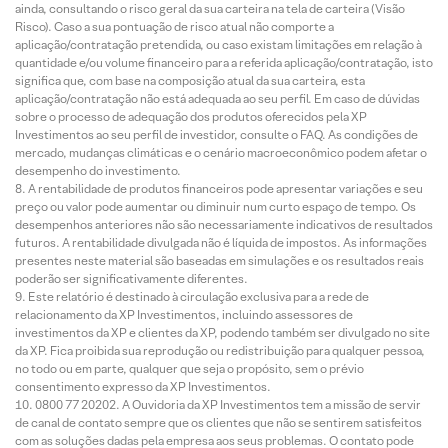
ainda, consultando o risco geral da sua carteira na tela de carteira (Visão
Risco). Caso a sua pontuação de risco atual não comporte a
aplicação/contratação pretendida, ou caso existam limitações em relação à
quantidade e/ou volume financeiro para a referida aplicação/contratação, isto
significa que, com base na composição atual da sua carteira, esta
aplicação/contratação não está adequada ao seu perfil. Em caso de dúvidas
sobre o processo de adequação dos produtos oferecidos pela XP
Investimentos ao seu perfil de investidor, consulte o FAQ. As condições de
mercado, mudanças climáticas e o cenário macroeconômico podem afetar o
desempenho do investimento.
A rentabilidade de produtos financeiros pode apresentar variações e seu
preço ou valor pode aumentar ou diminuir num curto espaço de tempo. Os
desempenhos anteriores não são necessariamente indicativos de resultados
futuros. A rentabilidade divulgada não é líquida de impostos. As informações
presentes neste material são baseadas em simulações e os resultados reais
poderão ser significativamente diferentes.
Este relatório é destinado à circulação exclusiva para a rede de
relacionamento da XP Investimentos, incluindo assessores de
investimentos da XP e clientes da XP, podendo também ser divulgado no site
da XP. Fica proibida sua reprodução ou redistribuição para qualquer pessoa,
no todo ou em parte, qualquer que seja o propósito, sem o prévio
consentimento expresso da XP Investimentos.
0800 77 20202. A Ouvidoria da XP Investimentos tem a missão de servir
de canal de contato sempre que os clientes que não se sentirem satisfeitos
com as soluções dadas pela empresa aos seus problemas. O contato pode