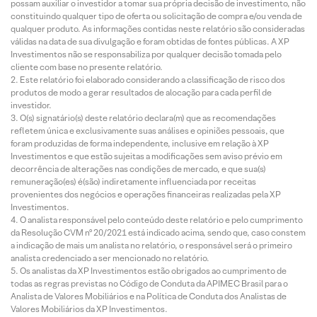
possam auxiliar o investidor a tomar sua própria decisão de investimento, não
constituindo qualquer tipo de oferta ou solicitação de compra e/ou venda de
qualquer produto. As informações contidas neste relatório são consideradas
válidas na data de sua divulgação e foram obtidas de fontes públicas. A XP
Investimentos não se responsabiliza por qualquer decisão tomada pelo
cliente com base no presente relatório.
Este relatório foi elaborado considerando a classificação de risco dos
produtos de modo a gerar resultados de alocação para cada perfil de
investidor.
O(s) signatário(s) deste relatório declara(m) que as recomendações
refletem única e exclusivamente suas análises e opiniões pessoais, que
foram produzidas de forma independente, inclusive em relação à XP
Investimentos e que estão sujeitas a modificações sem aviso prévio em
decorrência de alterações nas condições de mercado, e que sua(s)
remuneração(es) é(são) indiretamente influenciada por receitas
provenientes dos negócios e operações financeiras realizadas pela XP
Investimentos.
O analista responsável pelo conteúdo deste relatório e pelo cumprimento
da Resolução CVM nº 20/2021 está indicado acima, sendo que, caso constem
a indicação de mais um analista no relatório, o responsável será o primeiro
analista credenciado a ser mencionado no relatório.
Os analistas da XP Investimentos estão obrigados ao cumprimento de
todas as regras previstas no Código de Conduta da APIMEC Brasil para o
Analista de Valores Mobiliários e na Política de Conduta dos Analistas de
Valores Mobiliários da XP Investimentos.