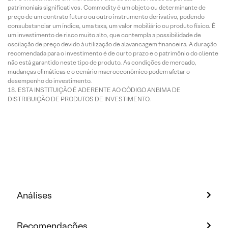
patrimoniais significativos. Commodity é um objeto ou determinante de
preço de um contrato futuro ou outro instrumento derivativo, podendo
consubstanciar um índice, uma taxa, um valor mobiliário ou produto físico. É
um investimento de risco muito alto, que contempla a possibilidade de
oscilação de preço devido à utilização de alavancagem financeira. A duração
recomendada para o investimento é de curto prazo e o patrimônio do cliente
não está garantido neste tipo de produto. As condições de mercado,
mudanças climáticas e o cenário macroeconômico podem afetar o
desempenho do investimento.
ESTA INSTITUIÇÃO É ADERENTE AO CÓDIGO ANBIMA DE
DISTRIBUIÇÃO DE PRODUTOS DE INVESTIMENTO.
Análises
Recomendações