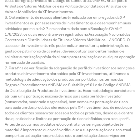
todas as regras previstas no Código de Conduta da APIMEC Brasil para o
Analista de Valores Mobiliários e na Política de Conduta dos Analistas de
Valores Mobiliários da XP Investimentos.
O atendimento de nossos clientes é realizado por empregados da XP
Investimentos ou por assessores de investimento que desempenham suas
atividades por meio da XP, em conformidade com a Resolução CVM nº
178/2023, os quais encontram-se registrados na Associação Nacional das
Corretoras e Distribuidoras de Títulos e Valores Mobiliários – ANCORD. O
assessor de investimento não pode realizar consultoria, administração ou
gestão de patrimônio de clientes, devendo atuar como intermediário e
solicitar autorização prévia do cliente para a realização de qualquer operação
no mercado de capitais.
Para fins de verificação da adequação do perfil do investidor aos serviços e
produtos de investimento oferecidos pela XP Investimentos, utilizamos a
metodologia de adequação dos produtos por portfólio, nos termos das
Regras e Procedimentos ANBIMA de Suitability nº 01 e do Código ANBIMA
de Distribuição de Produtos de Investimento. Essa metodologia consiste em
atribuir uma pontuação máxima de risco para cada perfil de investidor
(conservador, moderado e agressivo), bem como uma pontuação de risco
para cada um dos produtos oferecidos pela XP Investimentos, de modo que
todos os clientes possam ter acesso a todos os produtos, desde que dentro
das quantidades e limites da pontuação de risco definidas para o seu perfil.
Antes de aplicar nos produtos e/ou contratar os serviços objeto deste
material, é importante que você verifique se a sua pontuação de risco atual
comporta a aplicação nos produtos e/ou a contratação dos serviços em