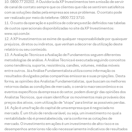
0800 77 20202. A Ouvidoria da XP Investimentos tem a missão de servir
de canal de contato sempre que os clientes que não se sentirem satisfeitos
com as soluções dadas pela empresa aos seus problemas. O contato pode
ser realizado por meio do telefone: 0800 722 3710.
O custo da operação e a política de cobrança estão definidos nas tabelas
de custos operacionais disponibilizadas no site da XP Investimentos:
www.xpi.com.br.
A XP Investimentos se exime de qualquer responsabilidade por quaisquer
prejuízos, diretos ou indiretos, que venham a decorrer da utilização deste
relatório ou seu conteúdo.
A Avaliação Técnica e a Avaliação de Fundamentos seguem diferentes
metodologias de análise. A Análise Técnica é executada seguindo conceitos
como tendência, suporte, resistência, candles, volumes, médias móveis
entre outros. Já a Análise Fundamentalista utiliza como informação os
resultados divulgados pelas companhias emissoras e suas projeções. Desta
forma, as opiniões dos Analistas Fundamentalistas, que buscam os melhores
retornos dadas as condições de mercado, o cenário macroeconômico e os
eventos específicos da empresa e do setor, podem divergir das opiniões dos
Analistas Técnicos, que visam identificar os movimentos mais prováveis dos
preços dos ativos, com utilização de “stops” para limitar as possíveis perdas.
Ação é uma fração do capital de uma empresa que é negociada no
mercado. É um título de renda variável, ou seja, um investimento no qual a
rentabilidade não é preestabelecida, varia conforme as cotações de
mercado. O investimento em ações é um investimento de alto risco e os
desempenhos anteriores não são necessariamente indicativos de resultados