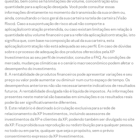
questão, bem como se há limitações de volume, concentração e/ou
quantidade para a aplicação desejada. Você pode consultar essas
informações diretamente no momento da transmissão da sua ordem ou,
ainda, consultando o risco geral da sua carteira na tela de carteira (Visão
Risco). Caso a sua pontuação de risco atual não comporte a
aplicação/contratação pretendida, ou caso existam limitações em relação à
quantidade e/ou volume financeiro para a referida aplicação/contratação, isto
significa que, com base na composição atual da sua carteira, esta
aplicação/contratação não está adequada ao seu perfil. Em caso de dúvidas
sobre o processo de adequação dos produtos oferecidos pela XP
Investimentos ao seu perfil de investidor, consulte o FAQ. As condições de
mercado, mudanças climáticas e o cenário macroeconômico podem afetar o
desempenho do investimento.
A rentabilidade de produtos financeiros pode apresentar variações e seu
preço ou valor pode aumentar ou diminuir num curto espaço de tempo. Os
desempenhos anteriores não são necessariamente indicativos de resultados
futuros. A rentabilidade divulgada não é líquida de impostos. As informações
presentes neste material são baseadas em simulações e os resultados reais
poderão ser significativamente diferentes.
Este relatório é destinado à circulação exclusiva para a rede de
relacionamento da XP Investimentos, incluindo assessores de
investimentos da XP e clientes da XP, podendo também ser divulgado no site
da XP. Fica proibida sua reprodução ou redistribuição para qualquer pessoa,
no todo ou em parte, qualquer que seja o propósito, sem o prévio
consentimento expresso da XP Investimentos.