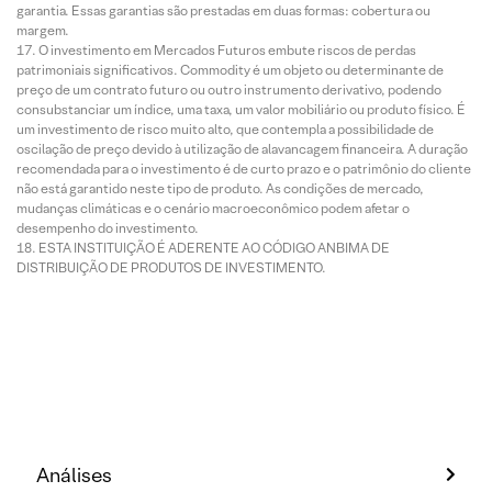
garantia. Essas garantias são prestadas em duas formas: cobertura ou
margem.
O investimento em Mercados Futuros embute riscos de perdas
patrimoniais significativos. Commodity é um objeto ou determinante de
preço de um contrato futuro ou outro instrumento derivativo, podendo
consubstanciar um índice, uma taxa, um valor mobiliário ou produto físico. É
um investimento de risco muito alto, que contempla a possibilidade de
oscilação de preço devido à utilização de alavancagem financeira. A duração
recomendada para o investimento é de curto prazo e o patrimônio do cliente
não está garantido neste tipo de produto. As condições de mercado,
mudanças climáticas e o cenário macroeconômico podem afetar o
desempenho do investimento.
ESTA INSTITUIÇÃO É ADERENTE AO CÓDIGO ANBIMA DE
DISTRIBUIÇÃO DE PRODUTOS DE INVESTIMENTO.
Análises