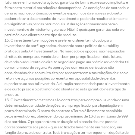
futuros e nenhuma declaração ou garantia, de forma expressa ou implícita, é
feita neste material em relação a desempenhos. As condições de mercado, o
cenário macroeconômico, os eventos específicos da empresa e do setor
podem afetar o desempenho do investimento, podendo resultar até mesmo
em significativas perdas patrimoniais. A duração recomendada para o
investimento é de médio-longo prazo. Não há quaisquer garantias sobre o
patrimônio do cliente neste tipo de produto.
O investimento em opções é preferencialmente indicado para
investidores de perfil agressivo, de acordo com a política de suitability
praticada pela XP Investimentos. No mercado de opções, são negociados
direitos de compra ou venda de um bem por preço fixado em data futura,
devendo o adquirente do direito negociado pagar um prêmio ao vendedor tal
como num acordo seguro. As operações com esses derivativos são
consideradas de risco muito alto por apresentarem altas relações de risco e
retorno e algumas posições apresentarem a possibilidade de perdas
superiores ao capital investido. A duração recomendada para o investimento
é de curto prazo e o patrimônio do cliente não está garantido neste tipo de
produto.
O investimento em termos são contratos para compra ou a venda de uma
determinada quantidade de ações, a um preço fixado, para liquidação em
prazo determinado. O prazo do contrato a Termo é livremente escolhido
pelos investidores, obedecendo o prazo mínimo de 16 dias e máximo de 999
dias corridos. O preço será o valor da ação adicionado de uma parcela
correspondente aos juros – que são fixados livremente em mercado, em
função do prazo do contrato. Toda transação a termo requer um depósito de