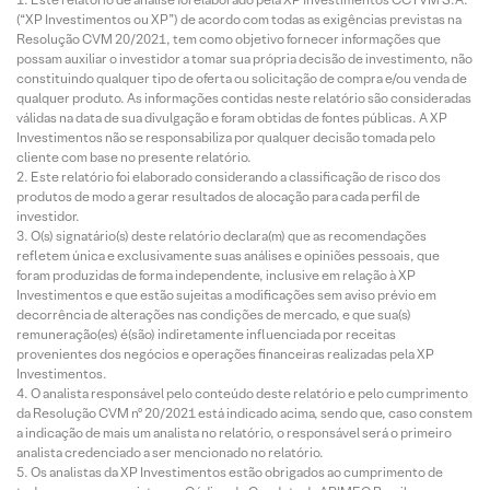
(“XP Investimentos ou XP”) de acordo com todas as exigências previstas na
Resolução CVM 20/2021, tem como objetivo fornecer informações que
possam auxiliar o investidor a tomar sua própria decisão de investimento, não
constituindo qualquer tipo de oferta ou solicitação de compra e/ou venda de
qualquer produto. As informações contidas neste relatório são consideradas
válidas na data de sua divulgação e foram obtidas de fontes públicas. A XP
Investimentos não se responsabiliza por qualquer decisão tomada pelo
cliente com base no presente relatório.
Este relatório foi elaborado considerando a classificação de risco dos
produtos de modo a gerar resultados de alocação para cada perfil de
investidor.
O(s) signatário(s) deste relatório declara(m) que as recomendações
refletem única e exclusivamente suas análises e opiniões pessoais, que
foram produzidas de forma independente, inclusive em relação à XP
Investimentos e que estão sujeitas a modificações sem aviso prévio em
decorrência de alterações nas condições de mercado, e que sua(s)
remuneração(es) é(são) indiretamente influenciada por receitas
provenientes dos negócios e operações financeiras realizadas pela XP
Investimentos.
O analista responsável pelo conteúdo deste relatório e pelo cumprimento
da Resolução CVM nº 20/2021 está indicado acima, sendo que, caso constem
a indicação de mais um analista no relatório, o responsável será o primeiro
analista credenciado a ser mencionado no relatório.
Os analistas da XP Investimentos estão obrigados ao cumprimento de