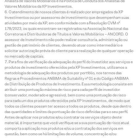
Analista de Valores Mobiliários e na Política de Conduta dos Analistas de
Valores Mobiliários da XP Investimentos.
O atendimento de nossos clientes é realizado por empregados da XP
Investimentos ou por assessores de investimento que desempenham suas
atividades por meio da XP, em conformidade com a Resolução CVM nº
178/2023, os quais encontram-se registrados na Associação Nacional das
Corretoras e Distribuidoras de Títulos e Valores Mobiliários – ANCORD. O
assessor de investimento não pode realizar consultoria, administração ou
gestão de patrimônio de clientes, devendo atuar como intermediário e
solicitar autorização prévia do cliente para a realização de qualquer operação
no mercado de capitais.
Para fins de verificação da adequação do perfil do investidor aos serviços e
produtos de investimento oferecidos pela XP Investimentos, utilizamos a
metodologia de adequação dos produtos por portfólio, nos termos das
Regras e Procedimentos ANBIMA de Suitability nº 01 e do Código ANBIMA
de Distribuição de Produtos de Investimento. Essa metodologia consiste em
atribuir uma pontuação máxima de risco para cada perfil de investidor
(conservador, moderado e agressivo), bem como uma pontuação de risco
para cada um dos produtos oferecidos pela XP Investimentos, de modo que
todos os clientes possam ter acesso a todos os produtos, desde que dentro
das quantidades e limites da pontuação de risco definidas para o seu perfil.
Antes de aplicar nos produtos e/ou contratar os serviços objeto deste
material, é importante que você verifique se a sua pontuação de risco atual
comporta a aplicação nos produtos e/ou a contratação dos serviços em
questão, bem como se há limitações de volume, concentração e/ou