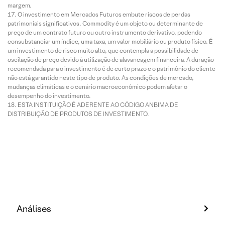
margem.
O investimento em Mercados Futuros embute riscos de perdas
patrimoniais significativos. Commodity é um objeto ou determinante de
preço de um contrato futuro ou outro instrumento derivativo, podendo
consubstanciar um índice, uma taxa, um valor mobiliário ou produto físico. É
um investimento de risco muito alto, que contempla a possibilidade de
oscilação de preço devido à utilização de alavancagem financeira. A duração
recomendada para o investimento é de curto prazo e o patrimônio do cliente
não está garantido neste tipo de produto. As condições de mercado,
mudanças climáticas e o cenário macroeconômico podem afetar o
desempenho do investimento.
ESTA INSTITUIÇÃO É ADERENTE AO CÓDIGO ANBIMA DE
DISTRIBUIÇÃO DE PRODUTOS DE INVESTIMENTO.
Análises