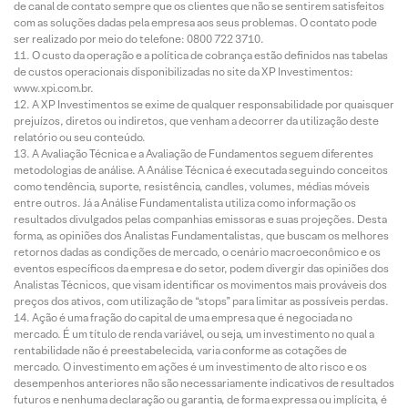
de canal de contato sempre que os clientes que não se sentirem satisfeitos
com as soluções dadas pela empresa aos seus problemas. O contato pode
ser realizado por meio do telefone: 0800 722 3710.
O custo da operação e a política de cobrança estão definidos nas tabelas
de custos operacionais disponibilizadas no site da XP Investimentos:
www.xpi.com.br.
A XP Investimentos se exime de qualquer responsabilidade por quaisquer
prejuízos, diretos ou indiretos, que venham a decorrer da utilização deste
relatório ou seu conteúdo.
A Avaliação Técnica e a Avaliação de Fundamentos seguem diferentes
metodologias de análise. A Análise Técnica é executada seguindo conceitos
como tendência, suporte, resistência, candles, volumes, médias móveis
entre outros. Já a Análise Fundamentalista utiliza como informação os
resultados divulgados pelas companhias emissoras e suas projeções. Desta
forma, as opiniões dos Analistas Fundamentalistas, que buscam os melhores
retornos dadas as condições de mercado, o cenário macroeconômico e os
eventos específicos da empresa e do setor, podem divergir das opiniões dos
Analistas Técnicos, que visam identificar os movimentos mais prováveis dos
preços dos ativos, com utilização de “stops” para limitar as possíveis perdas.
Ação é uma fração do capital de uma empresa que é negociada no
mercado. É um título de renda variável, ou seja, um investimento no qual a
rentabilidade não é preestabelecida, varia conforme as cotações de
mercado. O investimento em ações é um investimento de alto risco e os
desempenhos anteriores não são necessariamente indicativos de resultados
futuros e nenhuma declaração ou garantia, de forma expressa ou implícita, é