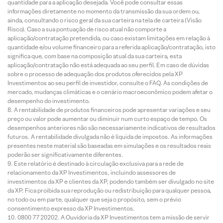
quantidade para a aplicação desejada. Você pode consultar essas
informações diretamente no momento da transmissão da sua ordem ou,
ainda, consultando o risco geral da sua carteira na tela de carteira (Visão
Risco). Caso a sua pontuação de risco atual não comporte a
aplicação/contratação pretendida, ou caso existam limitações em relação à
quantidade e/ou volume financeiro para a referida aplicação/contratação, isto
significa que, com base na composição atual da sua carteira, esta
aplicação/contratação não está adequada ao seu perfil. Em caso de dúvidas
sobre o processo de adequação dos produtos oferecidos pela XP
Investimentos ao seu perfil de investidor, consulte o FAQ. As condições de
mercado, mudanças climáticas e o cenário macroeconômico podem afetar o
desempenho do investimento.
A rentabilidade de produtos financeiros pode apresentar variações e seu
preço ou valor pode aumentar ou diminuir num curto espaço de tempo. Os
desempenhos anteriores não são necessariamente indicativos de resultados
futuros. A rentabilidade divulgada não é líquida de impostos. As informações
presentes neste material são baseadas em simulações e os resultados reais
poderão ser significativamente diferentes.
Este relatório é destinado à circulação exclusiva para a rede de
relacionamento da XP Investimentos, incluindo assessores de
investimentos da XP e clientes da XP, podendo também ser divulgado no site
da XP. Fica proibida sua reprodução ou redistribuição para qualquer pessoa,
no todo ou em parte, qualquer que seja o propósito, sem o prévio
consentimento expresso da XP Investimentos.
0800 77 20202. A Ouvidoria da XP Investimentos tem a missão de servir