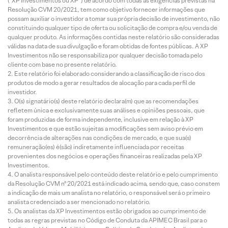
(“XP Investimentos ou XP”) de acordo com todas as exigências previstas na
Resolução CVM 20/2021, tem como objetivo fornecer informações que
possam auxiliar o investidor a tomar sua própria decisão de investimento, não
constituindo qualquer tipo de oferta ou solicitação de compra e/ou venda de
qualquer produto. As informações contidas neste relatório são consideradas
válidas na data de sua divulgação e foram obtidas de fontes públicas. A XP
Investimentos não se responsabiliza por qualquer decisão tomada pelo
cliente com base no presente relatório.
Este relatório foi elaborado considerando a classificação de risco dos
produtos de modo a gerar resultados de alocação para cada perfil de
investidor.
O(s) signatário(s) deste relatório declara(m) que as recomendações
refletem única e exclusivamente suas análises e opiniões pessoais, que
foram produzidas de forma independente, inclusive em relação à XP
Investimentos e que estão sujeitas a modificações sem aviso prévio em
decorrência de alterações nas condições de mercado, e que sua(s)
remuneração(es) é(são) indiretamente influenciada por receitas
provenientes dos negócios e operações financeiras realizadas pela XP
Investimentos.
O analista responsável pelo conteúdo deste relatório e pelo cumprimento
da Resolução CVM nº 20/2021 está indicado acima, sendo que, caso constem
a indicação de mais um analista no relatório, o responsável será o primeiro
analista credenciado a ser mencionado no relatório.
Os analistas da XP Investimentos estão obrigados ao cumprimento de
todas as regras previstas no Código de Conduta da APIMEC Brasil para o