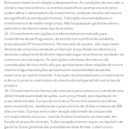
feita neste material em relação a desempenhos. As condições de mercado, o
cenário macroeconômico, os eventos específicos da empresa e do setor
podem afetar o desempenho do investimento, podendo resultar até mesmo
em significativas perdas patrimoniais. A duração recomendada para o
investimento é de médio-longo prazo. Não há quaisquer garantias sobre o
patrimônio do cliente neste tipo de produto.
O investimento em opções é preferencialmente indicado para
investidores de perfil agressivo, de acordo com a política de suitability
praticada pela XP Investimentos. No mercado de opções, são negociados
direitos de compra ou venda de um bem por preço fixado em data futura,
devendo o adquirente do direito negociado pagar um prêmio ao vendedor tal
como num acordo seguro. As operações com esses derivativos são
consideradas de risco muito alto por apresentarem altas relações de risco e
retorno e algumas posições apresentarem a possibilidade de perdas
superiores ao capital investido. A duração recomendada para o investimento
é de curto prazo e o patrimônio do cliente não está garantido neste tipo de
produto.
O investimento em termos são contratos para compra ou a venda de uma
determinada quantidade de ações, a um preço fixado, para liquidação em
prazo determinado. O prazo do contrato a Termo é livremente escolhido
pelos investidores, obedecendo o prazo mínimo de 16 dias e máximo de 999
dias corridos. O preço será o valor da ação adicionado de uma parcela
correspondente aos juros – que são fixados livremente em mercado, em
função do prazo do contrato. Toda transação a termo requer um depósito de
garantia. Essas garantias são prestadas em duas formas: cobertura ou