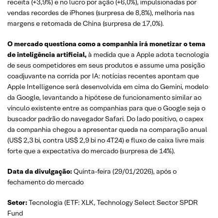
receita (+3,9%) e no lucro por ação (+6,0%), impulsionadas por
vendas recordes de iPhones (surpresa de 8,8%), melhoria nas
margens e retomada de China (surpresa de 17,0%).
O mercado questiona como a companhia irá monetizar o tema
de inteligência artificial,
à medida que a Apple adota tecnologia
de seus competidores em seus produtos e assume uma posição
coadjuvante na corrida por IA: notícias recentes apontam que
Apple Intelligence será desenvolvida em cima do Gemini, modelo
da Google, levantando a hipótese de funcionamento similar ao
vínculo existente entre as companhias para que o Google seja o
buscador padrão do navegador Safari. Do lado positivo, o capex
da companhia chegou a apresentar queda na comparação anual
(US$ 2,3 bi, contra US$ 2,9 bi no 4T24) e fluxo de caixa livre mais
forte que a expectativa do mercado (surpresa de 14%).
Data da divulgação:
Quinta-feira (29/01/2026), após o
fechamento do mercado
Setor:
Tecnologia (ETF: XLK, Technology Select Sector SPDR
Fund