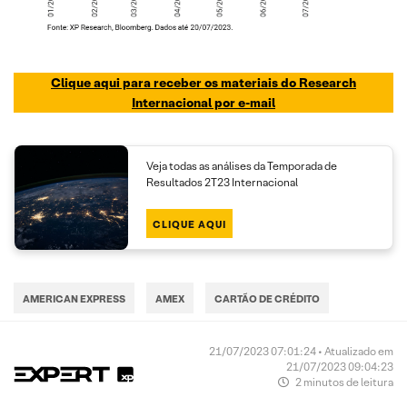
Clique aqui para receber os materiais do Research
Internacional por e-mail
Veja todas as análises da Temporada de
Resultados 2T23 Internacional
CLIQUE AQUI
AMERICAN EXPRESS
AMEX
CARTÃO DE CRÉDITO
21/07/2023 07:01:24 • Atualizado em
21/07/2023 09:04:23
2 minutos de leitura