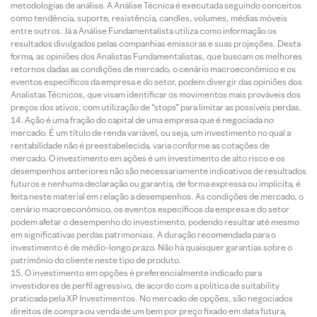
metodologias de análise. A Análise Técnica é executada seguindo conceitos
como tendência, suporte, resistência, candles, volumes, médias móveis
entre outros. Já a Análise Fundamentalista utiliza como informação os
resultados divulgados pelas companhias emissoras e suas projeções. Desta
forma, as opiniões dos Analistas Fundamentalistas, que buscam os melhores
retornos dadas as condições de mercado, o cenário macroeconômico e os
eventos específicos da empresa e do setor, podem divergir das opiniões dos
Analistas Técnicos, que visam identificar os movimentos mais prováveis dos
preços dos ativos, com utilização de “stops” para limitar as possíveis perdas.
Ação é uma fração do capital de uma empresa que é negociada no
mercado. É um título de renda variável, ou seja, um investimento no qual a
rentabilidade não é preestabelecida, varia conforme as cotações de
mercado. O investimento em ações é um investimento de alto risco e os
desempenhos anteriores não são necessariamente indicativos de resultados
futuros e nenhuma declaração ou garantia, de forma expressa ou implícita, é
feita neste material em relação a desempenhos. As condições de mercado, o
cenário macroeconômico, os eventos específicos da empresa e do setor
podem afetar o desempenho do investimento, podendo resultar até mesmo
em significativas perdas patrimoniais. A duração recomendada para o
investimento é de médio-longo prazo. Não há quaisquer garantias sobre o
patrimônio do cliente neste tipo de produto.
O investimento em opções é preferencialmente indicado para
investidores de perfil agressivo, de acordo com a política de suitability
praticada pela XP Investimentos. No mercado de opções, são negociados
direitos de compra ou venda de um bem por preço fixado em data futura,