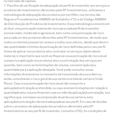
no mercado de capitais.
Para fins de verificação da adequação do perfil do investidor aos serviços e
produtos de investimento oferecidos pela XP Investimentos, utilizamos a
metodologia de adequação dos produtos por portfólio, nos termos das
Regras e Procedimentos ANBIMA de Suitability nº 01 e do Código ANBIMA
de Distribuição de Produtos de Investimento. Essa metodologia consiste em
atribuir uma pontuação máxima de risco para cada perfil de investidor
(conservador, moderado e agressivo), bem como uma pontuação de risco
para cada um dos produtos oferecidos pela XP Investimentos, de modo que
todos os clientes possam ter acesso a todos os produtos, desde que dentro
das quantidades e limites da pontuação de risco definidas para o seu perfil.
Antes de aplicar nos produtos e/ou contratar os serviços objeto deste
material, é importante que você verifique se a sua pontuação de risco atual
comporta a aplicação nos produtos e/ou a contratação dos serviços em
questão, bem como se há limitações de volume, concentração e/ou
quantidade para a aplicação desejada. Você pode consultar essas
informações diretamente no momento da transmissão da sua ordem ou,
ainda, consultando o risco geral da sua carteira na tela de carteira (Visão
Risco). Caso a sua pontuação de risco atual não comporte a
aplicação/contratação pretendida, ou caso existam limitações em relação à
quantidade e/ou volume financeiro para a referida aplicação/contratação, isto
significa que, com base na composição atual da sua carteira, esta
aplicação/contratação não está adequada ao seu perfil. Em caso de dúvidas
sobre o processo de adequação dos produtos oferecidos pela XP
Investimentos ao seu perfil de investidor, consulte o FAQ. As condições de