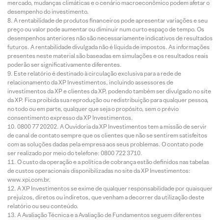
mercado, mudanças climáticas e o cenário macroeconômico podem afetar o
desempenho do investimento.
A rentabilidade de produtos financeiros pode apresentar variações e seu
preço ou valor pode aumentar ou diminuir num curto espaço de tempo. Os
desempenhos anteriores não são necessariamente indicativos de resultados
futuros. A rentabilidade divulgada não é líquida de impostos. As informações
presentes neste material são baseadas em simulações e os resultados reais
poderão ser significativamente diferentes.
Este relatório é destinado à circulação exclusiva para a rede de
relacionamento da XP Investimentos, incluindo assessores de
investimentos da XP e clientes da XP, podendo também ser divulgado no site
da XP. Fica proibida sua reprodução ou redistribuição para qualquer pessoa,
no todo ou em parte, qualquer que seja o propósito, sem o prévio
consentimento expresso da XP Investimentos.
0800 77 20202. A Ouvidoria da XP Investimentos tem a missão de servir
de canal de contato sempre que os clientes que não se sentirem satisfeitos
com as soluções dadas pela empresa aos seus problemas. O contato pode
ser realizado por meio do telefone: 0800 722 3710.
O custo da operação e a política de cobrança estão definidos nas tabelas
de custos operacionais disponibilizadas no site da XP Investimentos:
www.xpi.com.br.
A XP Investimentos se exime de qualquer responsabilidade por quaisquer
prejuízos, diretos ou indiretos, que venham a decorrer da utilização deste
relatório ou seu conteúdo.
A Avaliação Técnica e a Avaliação de Fundamentos seguem diferentes