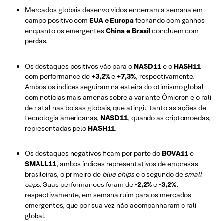
Mercados globais desenvolvidos encerram a semana em
campo positivo com
EUA e Europa
fechando com ganhos
enquanto os emergentes
China e Brasil
concluem com
perdas.
Os destaques positivos vão para o
NASD11
e o
HASH11
com performance de
+3,2%
e
+7,3%
, respectivamente.
Ambos os índices seguiram na esteira do otimismo global
com notícias mais amenas sobre a variante Ômicron e o rali
de natal nas bolsas globais, que atingiu tanto as ações de
tecnologia americanas,
NASD11
, quando as criptomoedas,
representadas pelo
HASH11
.
Os destaques negativos ficam por parte do
BOVA11
e
SMALL11
, ambos índices representativos de empresas
brasileiras, o primeiro de
blue chips
e o segundo de
small
caps.
Suas performances foram de
-2,2%
e
-3,2%
,
respectivamente, em semana ruim para os mercados
emergentes, que por sua vez não acompanharam o rali
global.