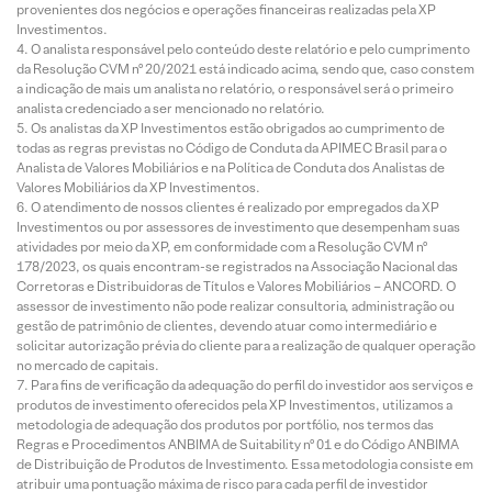
provenientes dos negócios e operações financeiras realizadas pela XP
Investimentos.
O analista responsável pelo conteúdo deste relatório e pelo cumprimento
da Resolução CVM nº 20/2021 está indicado acima, sendo que, caso constem
a indicação de mais um analista no relatório, o responsável será o primeiro
analista credenciado a ser mencionado no relatório.
Os analistas da XP Investimentos estão obrigados ao cumprimento de
todas as regras previstas no Código de Conduta da APIMEC Brasil para o
Analista de Valores Mobiliários e na Política de Conduta dos Analistas de
Valores Mobiliários da XP Investimentos.
O atendimento de nossos clientes é realizado por empregados da XP
Investimentos ou por assessores de investimento que desempenham suas
atividades por meio da XP, em conformidade com a Resolução CVM nº
178/2023, os quais encontram-se registrados na Associação Nacional das
Corretoras e Distribuidoras de Títulos e Valores Mobiliários – ANCORD. O
assessor de investimento não pode realizar consultoria, administração ou
gestão de patrimônio de clientes, devendo atuar como intermediário e
solicitar autorização prévia do cliente para a realização de qualquer operação
no mercado de capitais.
Para fins de verificação da adequação do perfil do investidor aos serviços e
produtos de investimento oferecidos pela XP Investimentos, utilizamos a
metodologia de adequação dos produtos por portfólio, nos termos das
Regras e Procedimentos ANBIMA de Suitability nº 01 e do Código ANBIMA
de Distribuição de Produtos de Investimento. Essa metodologia consiste em
atribuir uma pontuação máxima de risco para cada perfil de investidor