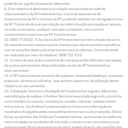
poderão ser significativamente diferentes.
Este relatório é destinado à circulação exclusiva para a rede de
relacionamento da XP Investimentos, incluindo assessores de
investimentos da XP e clientes da XP, podendo também ser divulgado no site
da XP. Fica proibida sua reprodução ou redistribuição para qualquer pessoa,
no todo ou em parte, qualquer que seja o propósito, sem o prévio
consentimento expresso da XP Investimentos.
0800 77 20202. A Ouvidoria da XP Investimentos tem a missão de servir
de canal de contato sempre que os clientes que não se sentirem satisfeitos
com as soluções dadas pela empresa aos seus problemas. O contato pode
ser realizado por meio do telefone: 0800 722 3710.
O custo da operação e a política de cobrança estão definidos nas tabelas
de custos operacionais disponibilizadas no site da XP Investimentos:
www.xpi.com.br.
A XP Investimentos se exime de qualquer responsabilidade por quaisquer
prejuízos, diretos ou indiretos, que venham a decorrer da utilização deste
relatório ou seu conteúdo.
A Avaliação Técnica e a Avaliação de Fundamentos seguem diferentes
metodologias de análise. A Análise Técnica é executada seguindo conceitos
como tendência, suporte, resistência, candles, volumes, médias móveis
entre outros. Já a Análise Fundamentalista utiliza como informação os
resultados divulgados pelas companhias emissoras e suas projeções. Desta
forma, as opiniões dos Analistas Fundamentalistas, que buscam os melhores
retornos dadas as condições de mercado, o cenário macroeconômico e os
eventos específicos da empresa e do setor, podem divergir das opiniões dos