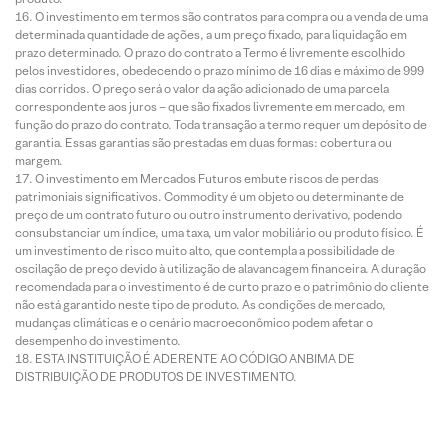
O investimento em termos são contratos para compra ou a venda de uma
determinada quantidade de ações, a um preço fixado, para liquidação em
prazo determinado. O prazo do contrato a Termo é livremente escolhido
pelos investidores, obedecendo o prazo mínimo de 16 dias e máximo de 999
dias corridos. O preço será o valor da ação adicionado de uma parcela
correspondente aos juros – que são fixados livremente em mercado, em
função do prazo do contrato. Toda transação a termo requer um depósito de
garantia. Essas garantias são prestadas em duas formas: cobertura ou
margem.
O investimento em Mercados Futuros embute riscos de perdas
patrimoniais significativos. Commodity é um objeto ou determinante de
preço de um contrato futuro ou outro instrumento derivativo, podendo
consubstanciar um índice, uma taxa, um valor mobiliário ou produto físico. É
um investimento de risco muito alto, que contempla a possibilidade de
oscilação de preço devido à utilização de alavancagem financeira. A duração
recomendada para o investimento é de curto prazo e o patrimônio do cliente
não está garantido neste tipo de produto. As condições de mercado,
mudanças climáticas e o cenário macroeconômico podem afetar o
desempenho do investimento.
ESTA INSTITUIÇÃO É ADERENTE AO CÓDIGO ANBIMA DE
DISTRIBUIÇÃO DE PRODUTOS DE INVESTIMENTO.