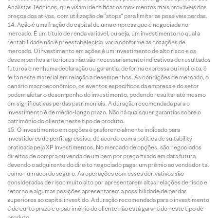
Analistas Técnicos, que visam identificar os movimentos mais prováveis dos
preços dos ativos, com utilização de “stops” para limitar as possíveis perdas.
Ação é uma fração do capital de uma empresa que é negociada no
mercado. É um título de renda variável, ou seja, um investimento no qual a
rentabilidade não é preestabelecida, varia conforme as cotações de
mercado. O investimento em ações é um investimento de alto risco e os
desempenhos anteriores não são necessariamente indicativos de resultados
futuros e nenhuma declaração ou garantia, de forma expressa ou implícita, é
feita neste material em relação a desempenhos. As condições de mercado, o
cenário macroeconômico, os eventos específicos da empresa e do setor
podem afetar o desempenho do investimento, podendo resultar até mesmo
em significativas perdas patrimoniais. A duração recomendada para o
investimento é de médio-longo prazo. Não há quaisquer garantias sobre o
patrimônio do cliente neste tipo de produto.
O investimento em opções é preferencialmente indicado para
investidores de perfil agressivo, de acordo com a política de suitability
praticada pela XP Investimentos. No mercado de opções, são negociados
direitos de compra ou venda de um bem por preço fixado em data futura,
devendo o adquirente do direito negociado pagar um prêmio ao vendedor tal
como num acordo seguro. As operações com esses derivativos são
consideradas de risco muito alto por apresentarem altas relações de risco e
retorno e algumas posições apresentarem a possibilidade de perdas
superiores ao capital investido. A duração recomendada para o investimento
é de curto prazo e o patrimônio do cliente não está garantido neste tipo de
produto.