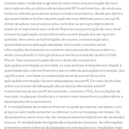
(conservador, moderado e agressivo), bem como uma pontuação de risco
para cada um dos produtos oferecidos pela XP Investimentos, de modo que
todos os clientes possam ter acesso a todos os produtos, desde que dentro
das quantidades e limites da pontuação de risco definidas para o seu perfil.
Antes de aplicar nos produtos e/ou contratar os serviços objeto deste
material, é importante que você verifique se a sua pontuação de risco atual
comporta a aplicação nos produtos e/ou a contratação dos serviços em
questão, bem como se há limitações de volume, concentração e/ou
quantidade para a aplicação desejada. Você pode consultar essas
informações diretamente no momento da transmissão da sua ordem ou,
ainda, consultando o risco geral da sua carteira na tela de carteira (Visão
Risco). Caso a sua pontuação de risco atual não comporte a
aplicação/contratação pretendida, ou caso existam limitações em relação à
quantidade e/ou volume financeiro para a referida aplicação/contratação, isto
significa que, com base na composição atual da sua carteira, esta
aplicação/contratação não está adequada ao seu perfil. Em caso de dúvidas
sobre o processo de adequação dos produtos oferecidos pela XP
Investimentos ao seu perfil de investidor, consulte o FAQ. As condições de
mercado, mudanças climáticas e o cenário macroeconômico podem afetar o
desempenho do investimento.
A rentabilidade de produtos financeiros pode apresentar variações e seu
preço ou valor pode aumentar ou diminuir num curto espaço de tempo. Os
desempenhos anteriores não são necessariamente indicativos de resultados
futuros. A rentabilidade divulgada não é líquida de impostos. As informações
presentes neste material são baseadas em simulações e os resultados reais