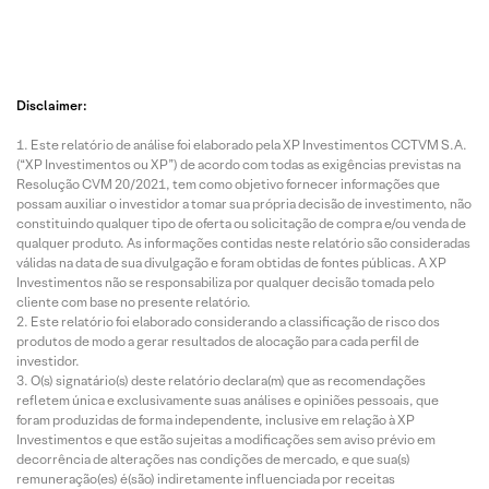
Disclaimer:
Este relatório de análise foi elaborado pela XP Investimentos CCTVM S.A.
(“XP Investimentos ou XP”) de acordo com todas as exigências previstas na
Resolução CVM 20/2021, tem como objetivo fornecer informações que
possam auxiliar o investidor a tomar sua própria decisão de investimento, não
constituindo qualquer tipo de oferta ou solicitação de compra e/ou venda de
qualquer produto. As informações contidas neste relatório são consideradas
válidas na data de sua divulgação e foram obtidas de fontes públicas. A XP
Investimentos não se responsabiliza por qualquer decisão tomada pelo
cliente com base no presente relatório.
Este relatório foi elaborado considerando a classificação de risco dos
produtos de modo a gerar resultados de alocação para cada perfil de
investidor.
O(s) signatário(s) deste relatório declara(m) que as recomendações
refletem única e exclusivamente suas análises e opiniões pessoais, que
foram produzidas de forma independente, inclusive em relação à XP
Investimentos e que estão sujeitas a modificações sem aviso prévio em
decorrência de alterações nas condições de mercado, e que sua(s)
remuneração(es) é(são) indiretamente influenciada por receitas