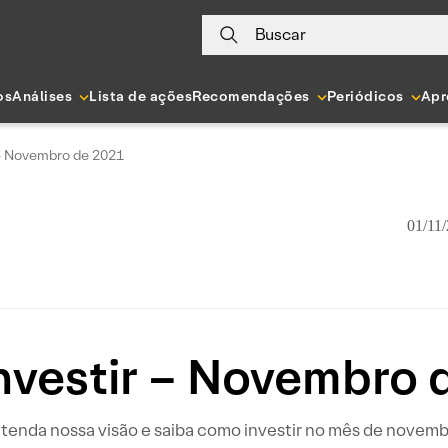
Buscar
os
Análises
Lista de ações
Recomendações
Periódicos
Apr
 – Novembro de 2021
01/11/
nvestir – Novembro 
tenda nossa visão e saiba como investir no mês de novemb