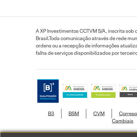
A XP Investimentos CCTVM S/A, inscrita sob o
Brasil.Toda comunicação através de rede mund
ordens ou a recepção de informações atualiza
falha de serviços disponibilizados por tercei
B3
BSM
CVM
Corres
Cambiais