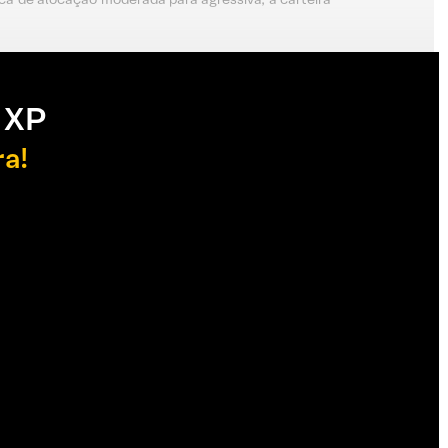
 XP
ra!