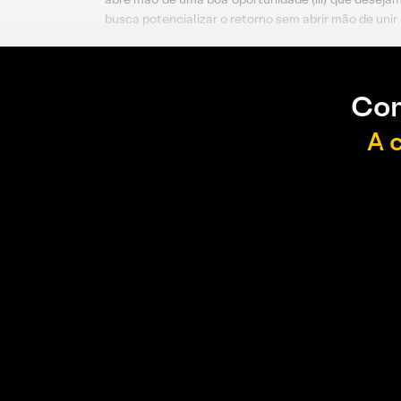
busca potencializar o retorno sem abrir mão de unir 
Con
A 