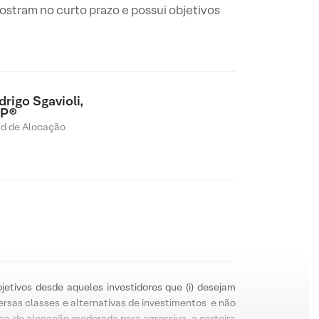
mostram no curto prazo e possui objetivos
rigo Sgavioli,
P®
d de Alocação
jetivos desde aqueles investidores que (i) desejam
versas classes e alternativas de investimentos e não
ca de alocação moderada para agressiva, a carteira