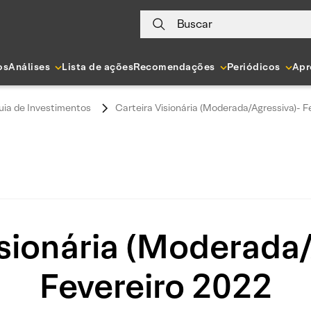
Buscar
os
Análises
Lista de ações
Recomendações
Periódicos
Apr
uia de Investimentos
Carteira Visionária (Moderada/Agressiva)- F
isionária (Moderada/
Fevereiro 2022