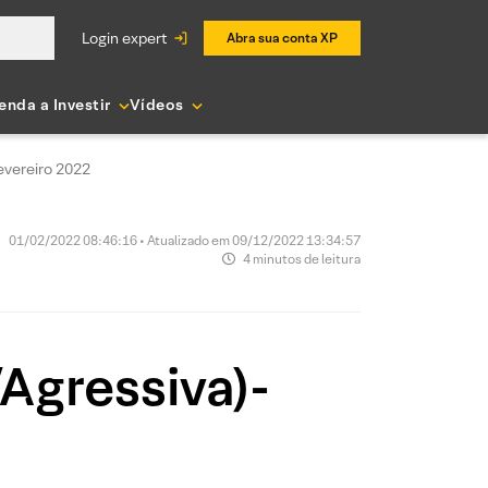
login expert
Abra sua conta XP
enda a Investir
Vídeos
evereiro 2022
01/02/2022 08:46:16 • Atualizado em 09/12/2022 13:34:57
4 minutos de leitura
Agressiva)-