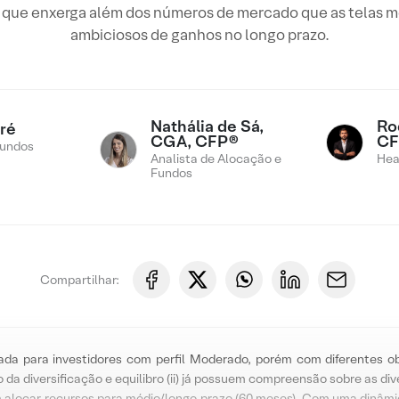
dor que enxerga além dos números de mercado que as telas 
ambiciosos de ganhos no longo prazo.
Nathália de Sá,
Rod
ré
CGA, CFP®
CF
Fundos
Analista de Alocação e
Hea
Fundos
Compartilhar:
ada para investidores com perfil Moderado, porém com diferentes ob
 da diversificação e equilibro (ii) já possuem compreensão sobre as di
m alocar recursos para médio/longo prazo (60 meses). Com uma dinâmi