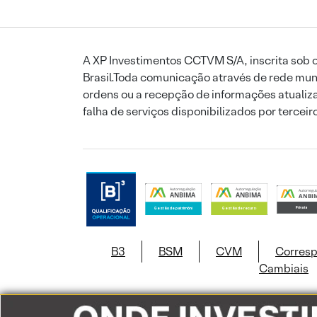
A XP Investimentos CCTVM S/A, inscrita sob o
Brasil.Toda comunicação através de rede mund
ordens ou a recepção de informações atualiza
falha de serviços disponibilizados por tercei
B3
BSM
CVM
Corres
Cambiais