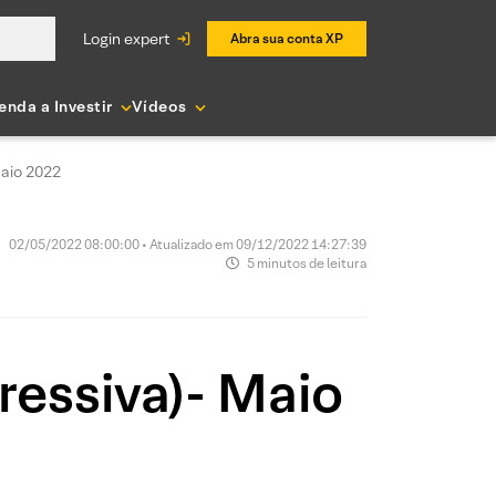
login expert
Abra sua conta XP
enda a Investir
Vídeos
Maio 2022
02/05/2022 08:00:00 • Atualizado em 09/12/2022 14:27:39
5 minutos de leitura
ressiva)- Maio