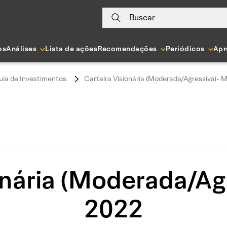
Buscar
os
Análises
Lista de ações
Recomendações
Periódicos
Apr
uia de Investimentos
Carteira Visionária (Moderada/Agressiva)- 
onária (Moderada/Ag
2022