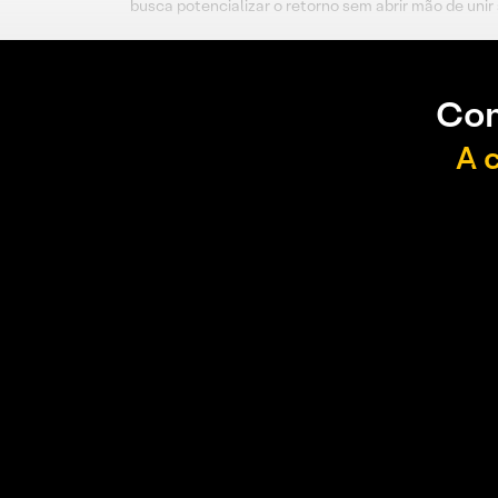
busca potencializar o retorno sem abrir mão de unir 
Con
A 