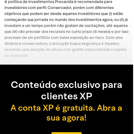
A política de investimentos Precavida é recomendada para
investidores com perfil Conservador, porém com diferentes
objetivos que podem ser desde aqueles investidores que (i) estão
começando sua jornada no mundo dos investimentos agora, ou (ii) já
investem a um tempo porém não gostam de oscilações, até aqueles
que (iii) vão precisar dos recursos no curto prazo (6 meses) e por isso
precisam de um portfólio com baixa exposição ao risco. Com uma
dinâmica conservadora, a alocação busca segurança e liquidez,
reunindo uma seleção de ativos com gestão especializada e papéis
de qualidade.
Conteúdo exclusivo para
clientes XP
A conta XP é gratuita. Abra a
sua agora!