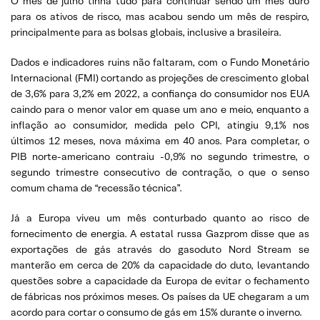
O mês de julho tinha tudo para continuar sendo um mês duro
para os ativos de risco, mas acabou sendo um mês de respiro,
principalmente para as bolsas globais, inclusive a brasileira.
Dados e indicadores ruins não faltaram, com o Fundo Monetário
Internacional (FMI) cortando as projeções de crescimento global
de 3,6% para 3,2% em 2022, a confiança do consumidor nos EUA
caindo para o menor valor em quase um ano e meio, enquanto a
inflação ao consumidor, medida pelo CPI, atingiu 9,1% nos
últimos 12 meses, nova máxima em 40 anos. Para completar, o
PIB norte-americano contraiu -0,9% no segundo trimestre, o
segundo trimestre consecutivo de contração, o que o senso
comum chama de “recessão técnica”.
Já a Europa viveu um mês conturbado quanto ao risco de
fornecimento de energia. A estatal russa Gazprom disse que as
exportações de gás através do gasoduto Nord Stream se
manterão em cerca de 20% da capacidade do duto, levantando
questões sobre a capacidade da Europa de evitar o fechamento
de fábricas nos próximos meses. Os países da UE chegaram a um
acordo para cortar o consumo de gás em 15% durante o inverno.