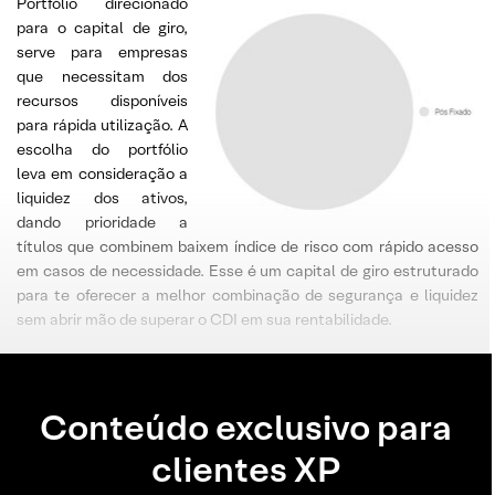
Portfólio direcionado
para o capital de giro,
serve para empresas
que necessitam dos
recursos disponíveis
para rápida utilização. A
escolha do portfólio
leva em consideração a
liquidez dos ativos,
dando prioridade a
títulos que combinem baixem índice de risco com rápido acesso
em casos de necessidade. Esse é um capital de giro estruturado
para te oferecer a melhor combinação de segurança e liquidez
sem abrir mão de superar o CDI em sua rentabilidade.
Conteúdo exclusivo para
clientes XP