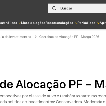
Buscar
os
Análises
Lista de ações
Recomendações
Periódicos
Apr
uia de Investimentos
Carteiras de Alocação PF - Março 2026
 de Alocação PF – 
erspectivas por classe de ativo e também as carteiras re
 cada política de investimentos: Conservadora, Moderada e 