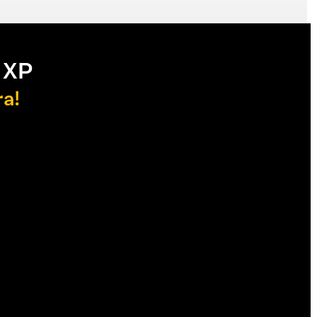
 XP
ra!