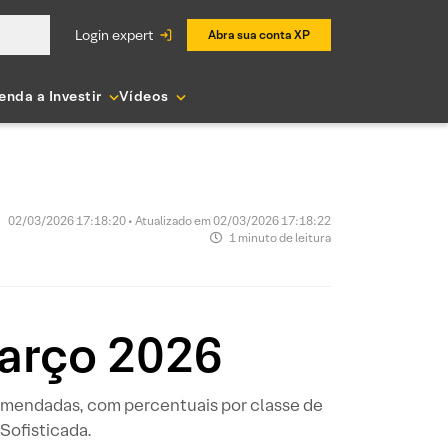
login expert
Abra sua conta XP
enda a Investir
Vídeos
02/03/2026 17:18:20 • Atualizado em 02/03/2026 17:18:22
1 minuto de leitura
Março 2026
comendadas, com percentuais por classe de
Sofisticada.