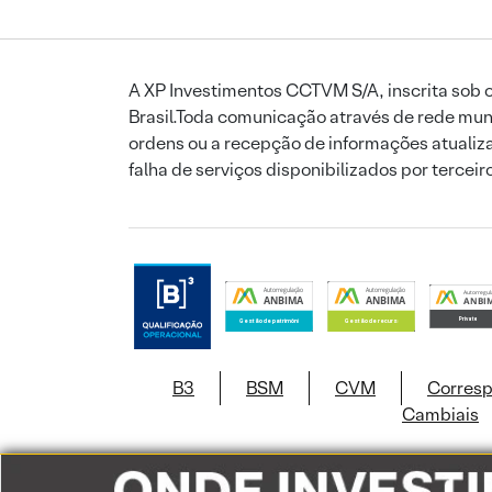
A XP Investimentos CCTVM S/A, inscrita sob o
Brasil.Toda comunicação através de rede mund
ordens ou a recepção de informações atualiza
falha de serviços disponibilizados por tercei
B3
BSM
CVM
Corres
Cambiais