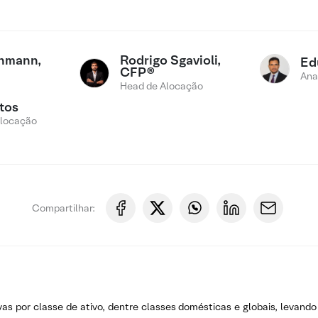
chmann,
Rodrigo Sgavioli,
Ed
CFP®
Ana
Head de Alocação
tos
Alocação
Compartilhar:
vas por classe de ativo, dentre classes domésticas e globais, levan