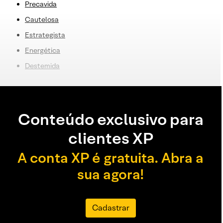
Precavida
Cautelosa
Estrategista
E
nergética
Destemida
Conteúdo exclusivo para
clientes XP
A conta XP é gratuita. Abra a
sua agora!
Cadastrar