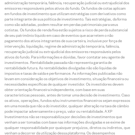
administração temporária, falência, recuperação judicial ou extrajudicial dos
emissores responsáveis pelos ativos do fundo. Os fundos de cotas aplicam
em fundos de investimento que utilizam estratégias com derivativos como
parte integrante de sua política de investimento. Tais estratégias, da forma
como são adotadas, podem resultar em perdas patrimoniais para seus
cotistas. Os fundos de renda fixa estão sujeitos a risco de perda substancial
de seu patrimônio líquido em caso de eventos que acarretem o não
pagamento dos ativos integrantes de sua carteira, inclusive por força de
intervenção, liquidação, regime de administração temporária, falência,
recuperação judicial ou extrajudicial dos emissores responsáveis pelos
ativos do fundo. Para informações e dúvidas, favor contatar seu agente de
investimentos. Rentabilidade passada não representa garantia de
rentabilidade futura. As rentabilidades divulgadas não são líquidas de
impostos e taxas de saída e performance. As informações publicadas não
levam em consideração os objetivos de investimento, situação financeira ou
necessidades específicas de qualquer investidor. Os investidores devem
obter orientação financeira independente, com base em suas
características pessoais, antes de tomar uma decisão de investimento. Caso
os ativos, operações, fundos e/ou instrumentos financeiros sejam expressos
em uma moeda que não a do investidor, qualquer alteração na taxa de câmbio
pode impactar adversamente o preço, valor ou rentabilidade. A XP
Investimentos não se responsabiliza por decisões de investimentos que
venham a ser tomadas com base nas informações divulgadas e se exime de
qualquer responsabilidade por quaisquer prejuízos, diretos ou indiretos, que
venham a decorrer da utilização dessa plataforma. Os desempenhos