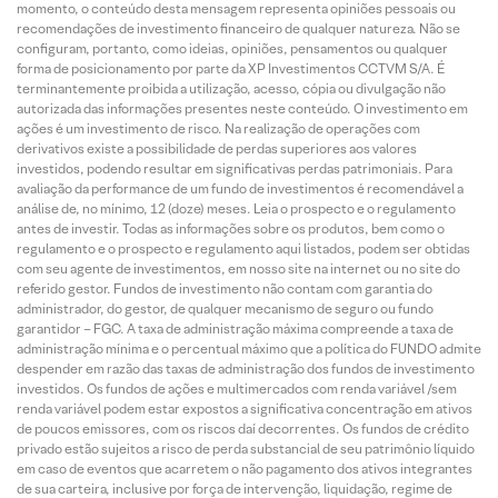
momento, o conteúdo desta mensagem representa opiniões pessoais ou
recomendações de investimento financeiro de qualquer natureza. Não se
configuram, portanto, como ideias, opiniões, pensamentos ou qualquer
forma de posicionamento por parte da XP Investimentos CCTVM S/A. É
terminantemente proibida a utilização, acesso, cópia ou divulgação não
autorizada das informações presentes neste conteúdo. O investimento em
ações é um investimento de risco. Na realização de operações com
derivativos existe a possibilidade de perdas superiores aos valores
investidos, podendo resultar em significativas perdas patrimoniais. Para
avaliação da performance de um fundo de investimentos é recomendável a
análise de, no mínimo, 12 (doze) meses. Leia o prospecto e o regulamento
antes de investir. Todas as informações sobre os produtos, bem como o
regulamento e o prospecto e regulamento aqui listados, podem ser obtidas
com seu agente de investimentos, em nosso site na internet ou no site do
referido gestor. Fundos de investimento não contam com garantia do
administrador, do gestor, de qualquer mecanismo de seguro ou fundo
garantidor – FGC. A taxa de administração máxima compreende a taxa de
administração mínima e o percentual máximo que a política do FUNDO admite
despender em razão das taxas de administração dos fundos de investimento
investidos. Os fundos de ações e multimercados com renda variável /sem
renda variável podem estar expostos a significativa concentração em ativos
de poucos emissores, com os riscos daí decorrentes. Os fundos de crédito
privado estão sujeitos a risco de perda substancial de seu patrimônio líquido
em caso de eventos que acarretem o não pagamento dos ativos integrantes
de sua carteira, inclusive por força de intervenção, liquidação, regime de