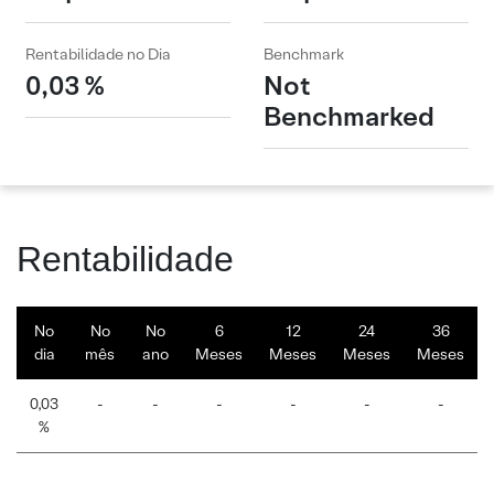
Rentabilidade no Dia
Benchmark
0,03 %
Not
Benchmarked
Rentabilidade
No
No
No
6
12
24
36
dia
mês
ano
Meses
Meses
Meses
Meses
0,03
-
-
-
-
-
-
%