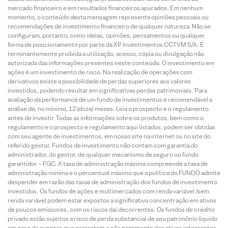
mercado financeiro e em resultados financeiros apurados. Em nenhum
momento, o conteúdo desta mensagem representa opiniões pessoais ou
recomendações de investimento financeiro de qualquer natureza. Não se
configuram, portanto, como ideias, opiniões, pensamentos ou qualquer
forma de posicionamento por parte da XP Investimentos CCTVM S/A. É
terminantemente proibida a utilização, acesso, cópia ou divulgação não
autorizada das informações presentes neste conteúdo. O investimento em
ações é um investimento de risco. Na realização de operações com
derivativos existe a possibilidade de perdas superiores aos valores
investidos, podendo resultar em significativas perdas patrimoniais. Para
avaliação da performance de um fundo de investimentos é recomendável a
análise de, no mínimo, 12 (doze) meses. Leia o prospecto e o regulamento
antes de investir. Todas as informações sobre os produtos, bem como o
regulamento e o prospecto e regulamento aqui listados, podem ser obtidas
com seu agente de investimentos, em nosso site na internet ou no site do
referido gestor. Fundos de investimento não contam com garantia do
administrador, do gestor, de qualquer mecanismo de seguro ou fundo
garantidor – FGC. A taxa de administração máxima compreende a taxa de
administração mínima e o percentual máximo que a política do FUNDO admite
despender em razão das taxas de administração dos fundos de investimento
investidos. Os fundos de ações e multimercados com renda variável /sem
renda variável podem estar expostos a significativa concentração em ativos
de poucos emissores, com os riscos daí decorrentes. Os fundos de crédito
privado estão sujeitos a risco de perda substancial de seu patrimônio líquido
em caso de eventos que acarretem o não pagamento dos ativos integrantes