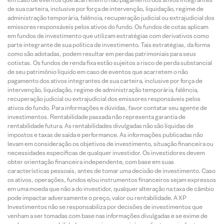
de sua carteira, inclusive por força de intervenção, liquidação, regime de
administração temporária, falência, recuperação judicial ou extrajudicial dos
emissores responsáveis pelos ativos do fundo. Os fundos de cotas aplicam
em fundos de investimento que utilizam estratégias com derivativos como
parte integrante de sua política de investimento. Tais estratégias, da forma
como são adotadas, podem resultar em perdas patrimoniais para seus
cotistas. Os fundos de renda fixa estão sujeitos a risco de perda substancial
de seu patrimônio líquido em caso de eventos que acarretem o não
pagamento dos ativos integrantes de sua carteira, inclusive por força de
intervenção, liquidação, regime de administração temporária, falência,
recuperação judicial ou extrajudicial dos emissores responsáveis pelos
ativos do fundo. Para informações e dúvidas, favor contatar seu agente de
investimentos. Rentabilidade passada não representa garantia de
rentabilidade futura. As rentabilidades divulgadas não são líquidas de
impostos e taxas de saída e performance. As informações publicadas não
levam em consideração os objetivos de investimento, situação financeira ou
necessidades específicas de qualquer investidor. Os investidores devem
obter orientação financeira independente, com base em suas
características pessoais, antes de tomar uma decisão de investimento. Caso
os ativos, operações, fundos e/ou instrumentos financeiros sejam expressos
em uma moeda que não a do investidor, qualquer alteração na taxa de câmbio
pode impactar adversamente o preço, valor ou rentabilidade. A XP
Investimentos não se responsabiliza por decisões de investimentos que
venham a ser tomadas com base nas informações divulgadas e se exime de