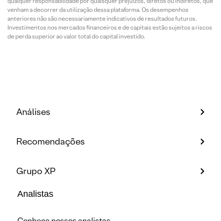
qualquer responsabilidade por quaisquer prejuízos, diretos ou indiretos, que
venham a decorrer da utilização dessa plataforma. Os desempenhos
anteriores não são necessariamente indicativos de resultados futuros.
Investimentos nos mercados financeiros e de capitais estão sujeitos a riscos
de perda superior ao valor total do capital investido.
Análises
Recomendações
Grupo XP
Analistas
Conheça nossos analistas