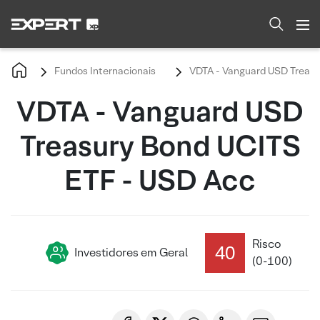
Fundos Internacionais
VDTA - Vanguard USD Treasu
VDTA - Vanguard USD
Treasury Bond UCITS
ETF - USD Acc
Risco
40
Investidores em Geral
(0-100)