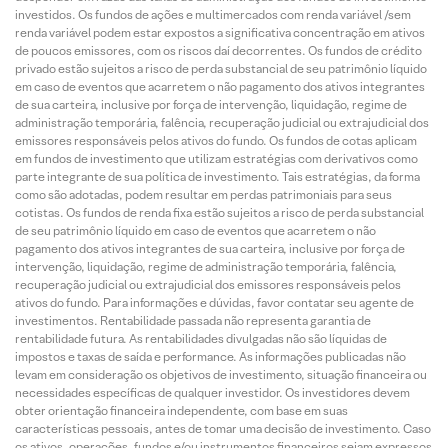
investidos. Os fundos de ações e multimercados com renda variável /sem
renda variável podem estar expostos a significativa concentração em ativos
de poucos emissores, com os riscos daí decorrentes. Os fundos de crédito
privado estão sujeitos a risco de perda substancial de seu patrimônio líquido
em caso de eventos que acarretem o não pagamento dos ativos integrantes
de sua carteira, inclusive por força de intervenção, liquidação, regime de
administração temporária, falência, recuperação judicial ou extrajudicial dos
emissores responsáveis pelos ativos do fundo. Os fundos de cotas aplicam
em fundos de investimento que utilizam estratégias com derivativos como
parte integrante de sua política de investimento. Tais estratégias, da forma
como são adotadas, podem resultar em perdas patrimoniais para seus
cotistas. Os fundos de renda fixa estão sujeitos a risco de perda substancial
de seu patrimônio líquido em caso de eventos que acarretem o não
pagamento dos ativos integrantes de sua carteira, inclusive por força de
intervenção, liquidação, regime de administração temporária, falência,
recuperação judicial ou extrajudicial dos emissores responsáveis pelos
ativos do fundo. Para informações e dúvidas, favor contatar seu agente de
investimentos. Rentabilidade passada não representa garantia de
rentabilidade futura. As rentabilidades divulgadas não são líquidas de
impostos e taxas de saída e performance. As informações publicadas não
levam em consideração os objetivos de investimento, situação financeira ou
necessidades específicas de qualquer investidor. Os investidores devem
obter orientação financeira independente, com base em suas
características pessoais, antes de tomar uma decisão de investimento. Caso
os ativos, operações, fundos e/ou instrumentos financeiros sejam expressos