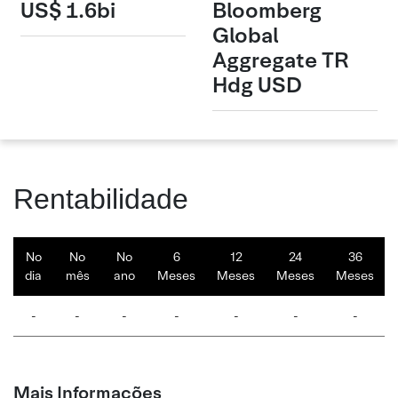
US$ 1.6bi
Bloomberg
Global
Aggregate TR
Hdg USD
Rentabilidade
No
No
No
6
12
24
36
dia
mês
ano
Meses
Meses
Meses
Meses
-
-
-
-
-
-
-
Mais Informações