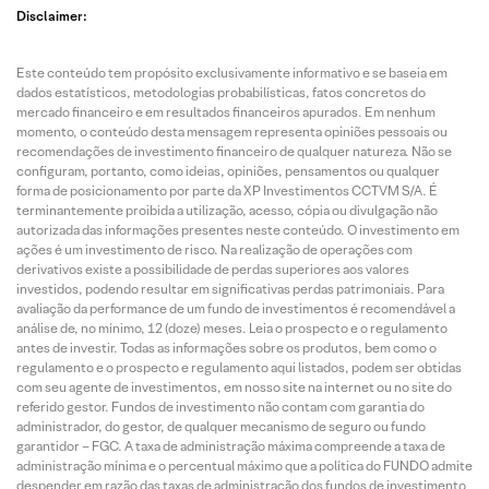
Disclaimer:
Este conteúdo tem propósito exclusivamente informativo e se baseia em
dados estatísticos, metodologias probabilísticas, fatos concretos do
mercado financeiro e em resultados financeiros apurados. Em nenhum
momento, o conteúdo desta mensagem representa opiniões pessoais ou
recomendações de investimento financeiro de qualquer natureza. Não se
configuram, portanto, como ideias, opiniões, pensamentos ou qualquer
forma de posicionamento por parte da XP Investimentos CCTVM S/A. É
terminantemente proibida a utilização, acesso, cópia ou divulgação não
autorizada das informações presentes neste conteúdo. O investimento em
ações é um investimento de risco. Na realização de operações com
derivativos existe a possibilidade de perdas superiores aos valores
investidos, podendo resultar em significativas perdas patrimoniais. Para
avaliação da performance de um fundo de investimentos é recomendável a
análise de, no mínimo, 12 (doze) meses. Leia o prospecto e o regulamento
antes de investir. Todas as informações sobre os produtos, bem como o
regulamento e o prospecto e regulamento aqui listados, podem ser obtidas
com seu agente de investimentos, em nosso site na internet ou no site do
referido gestor. Fundos de investimento não contam com garantia do
administrador, do gestor, de qualquer mecanismo de seguro ou fundo
garantidor – FGC. A taxa de administração máxima compreende a taxa de
administração mínima e o percentual máximo que a política do FUNDO admite
despender em razão das taxas de administração dos fundos de investimento