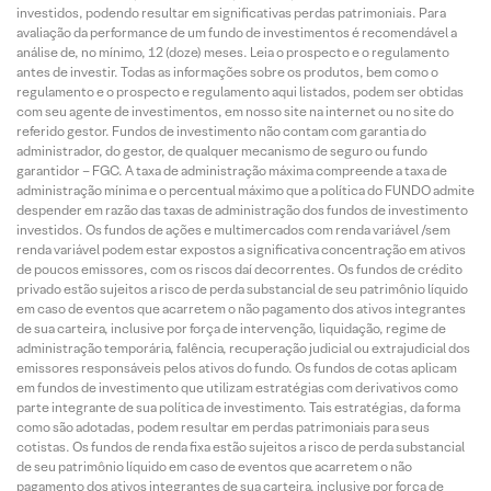
investidos, podendo resultar em significativas perdas patrimoniais. Para
avaliação da performance de um fundo de investimentos é recomendável a
análise de, no mínimo, 12 (doze) meses. Leia o prospecto e o regulamento
antes de investir. Todas as informações sobre os produtos, bem como o
regulamento e o prospecto e regulamento aqui listados, podem ser obtidas
com seu agente de investimentos, em nosso site na internet ou no site do
referido gestor. Fundos de investimento não contam com garantia do
administrador, do gestor, de qualquer mecanismo de seguro ou fundo
garantidor – FGC. A taxa de administração máxima compreende a taxa de
administração mínima e o percentual máximo que a política do FUNDO admite
despender em razão das taxas de administração dos fundos de investimento
investidos. Os fundos de ações e multimercados com renda variável /sem
renda variável podem estar expostos a significativa concentração em ativos
de poucos emissores, com os riscos daí decorrentes. Os fundos de crédito
privado estão sujeitos a risco de perda substancial de seu patrimônio líquido
em caso de eventos que acarretem o não pagamento dos ativos integrantes
de sua carteira, inclusive por força de intervenção, liquidação, regime de
administração temporária, falência, recuperação judicial ou extrajudicial dos
emissores responsáveis pelos ativos do fundo. Os fundos de cotas aplicam
em fundos de investimento que utilizam estratégias com derivativos como
parte integrante de sua política de investimento. Tais estratégias, da forma
como são adotadas, podem resultar em perdas patrimoniais para seus
cotistas. Os fundos de renda fixa estão sujeitos a risco de perda substancial
de seu patrimônio líquido em caso de eventos que acarretem o não
pagamento dos ativos integrantes de sua carteira, inclusive por força de