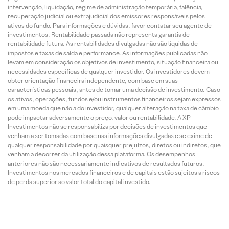
intervenção, liquidação, regime de administração temporária, falência,
recuperação judicial ou extrajudicial dos emissores responsáveis pelos
ativos do fundo. Para informações e dúvidas, favor contatar seu agente de
investimentos. Rentabilidade passada não representa garantia de
rentabilidade futura. As rentabilidades divulgadas não são líquidas de
impostos e taxas de saída e performance. As informações publicadas não
levam em consideração os objetivos de investimento, situação financeira ou
necessidades específicas de qualquer investidor. Os investidores devem
obter orientação financeira independente, com base em suas
características pessoais, antes de tomar uma decisão de investimento. Caso
os ativos, operações, fundos e/ou instrumentos financeiros sejam expressos
em uma moeda que não a do investidor, qualquer alteração na taxa de câmbio
pode impactar adversamente o preço, valor ou rentabilidade. A XP
Investimentos não se responsabiliza por decisões de investimentos que
venham a ser tomadas com base nas informações divulgadas e se exime de
qualquer responsabilidade por quaisquer prejuízos, diretos ou indiretos, que
venham a decorrer da utilização dessa plataforma. Os desempenhos
anteriores não são necessariamente indicativos de resultados futuros.
Investimentos nos mercados financeiros e de capitais estão sujeitos a riscos
de perda superior ao valor total do capital investido.