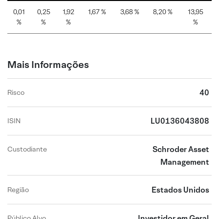
0,01
0,25
1,92
1,67 %
3,68 %
8,20 %
13,95
%
%
%
%
Mais Informações
40
Risco
LU0136043808
ISIN
Schroder Asset
Custodiante
Management
Estados Unidos
Região
Investidor em Geral
Público Alvo