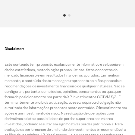
Disclaimer:
Este conteúdo tem propósito exclusivamente informativo e se baseia em
dados estatísticos, metodologias probabilísticas, fatos concretos do
mercado financeiro e em resultados financeiros apurados. Em nenhum
momento, o conteúdo desta mensagem representa opiniões pessoais ou
recomendações de investimento financeiro de qualquer natureza. Não se
configuram, portanto, como ideias, opiniões, pensamentos ou qualquer
forma de posicionamento por parte da XP Investimentos CCTVM S/A. É
terminantemente proibida a utilização, acesso, cópia ou divulgação não
autorizada das informações presentes neste conteúdo. O investimento em
ações é um investimento de risco. Na realização de operações com
derivativos existe a possibilidade de perdas superiores aos valores
investidos, podendo resultar em significativas perdas patrimoniais. Para
avaliação da performance de um fundo de investimentos é recomendável a
análise de, no mínimo, 12 (doze) meses. Leia o prospecto e o regulamento