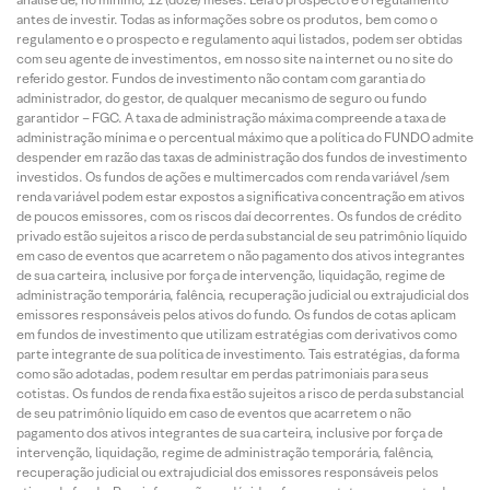
antes de investir. Todas as informações sobre os produtos, bem como o
regulamento e o prospecto e regulamento aqui listados, podem ser obtidas
com seu agente de investimentos, em nosso site na internet ou no site do
referido gestor. Fundos de investimento não contam com garantia do
administrador, do gestor, de qualquer mecanismo de seguro ou fundo
garantidor – FGC. A taxa de administração máxima compreende a taxa de
administração mínima e o percentual máximo que a política do FUNDO admite
despender em razão das taxas de administração dos fundos de investimento
investidos. Os fundos de ações e multimercados com renda variável /sem
renda variável podem estar expostos a significativa concentração em ativos
de poucos emissores, com os riscos daí decorrentes. Os fundos de crédito
privado estão sujeitos a risco de perda substancial de seu patrimônio líquido
em caso de eventos que acarretem o não pagamento dos ativos integrantes
de sua carteira, inclusive por força de intervenção, liquidação, regime de
administração temporária, falência, recuperação judicial ou extrajudicial dos
emissores responsáveis pelos ativos do fundo. Os fundos de cotas aplicam
em fundos de investimento que utilizam estratégias com derivativos como
parte integrante de sua política de investimento. Tais estratégias, da forma
como são adotadas, podem resultar em perdas patrimoniais para seus
cotistas. Os fundos de renda fixa estão sujeitos a risco de perda substancial
de seu patrimônio líquido em caso de eventos que acarretem o não
pagamento dos ativos integrantes de sua carteira, inclusive por força de
intervenção, liquidação, regime de administração temporária, falência,
recuperação judicial ou extrajudicial dos emissores responsáveis pelos