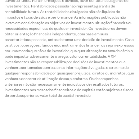
ativos do fundo. Para informações e dúvidas, favor contatar seu agente de
investimentos. Rentabilidade passada não representa garantia de
rentabilidade futura. As rentabilidades divulgadas não são líquidas de
impostos e taxas de saída e performance. As informações publicadas não
levam em consideração os objetivos de investimento, situação financeira ou
necessidades específicas de qualquer investidor. Os investidores devem
obter orientação financeira independente, com base em suas
características pessoais, antes de tomar uma decisão de investimento. Caso
os ativos, operações, fundos e/ou instrumentos financeiros sejam expressos
em uma moeda que não a do investidor, qualquer alteração na taxa de câmbio
pode impactar adversamente o preço, valor ou rentabilidade. A XP
Investimentos não se responsabiliza por decisões de investimentos que
venham a ser tomadas com base nas informações divulgadas e se exime de
qualquer responsabilidade por quaisquer prejuízos, diretos ou indiretos, que
venham a decorrer da utilização dessa plataforma. Os desempenhos
anteriores não são necessariamente indicativos de resultados futuros.
Investimentos nos mercados financeiros e de capitais estão sujeitos a riscos
de perda superior ao valor total do capital investido.