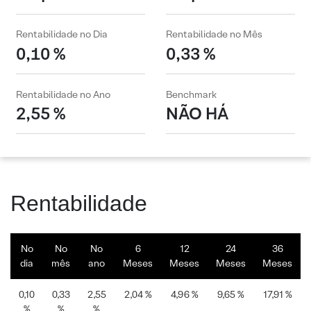
Rentabilidade no Dia
Rentabilidade no Mês
0,10 %
0,33 %
Rentabilidade no Ano
Benchmark
2,55 %
NÃO HÁ
Rentabilidade
No
No
No
6
12
24
36
dia
mês
ano
Meses
Meses
Meses
Meses
0,10
0,33
2,55
2,04 %
4,96 %
9,65 %
17,91 %
%
%
%