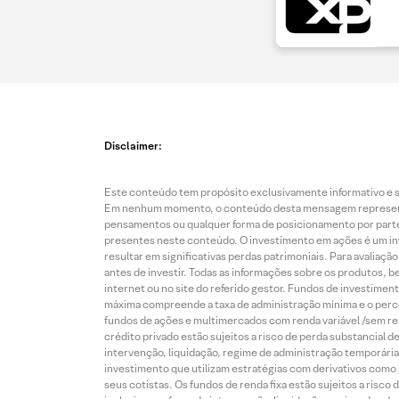
Disclaimer:
Este conteúdo tem propósito exclusivamente informativo e se
Em nenhum momento, o conteúdo desta mensagem representa o
pensamentos ou qualquer forma de posicionamento por parte 
presentes neste conteúdo. O investimento em ações é um inve
resultar em significativas perdas patrimoniais. Para avaliaç
antes de investir. Todas as informações sobre os produtos, 
internet ou no site do referido gestor. Fundos de investime
máxima compreende a taxa de administração mínima e o perce
fundos de ações e multimercados com renda variável /sem re
crédito privado estão sujeitos a risco de perda substancial 
intervenção, liquidação, regime de administração temporária,
investimento que utilizam estratégias com derivativos como p
seus cotistas. Os fundos de renda fixa estão sujeitos a risc