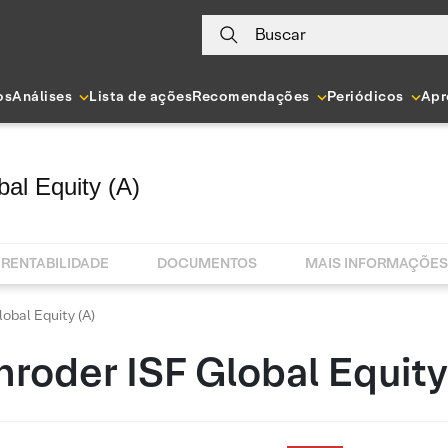
Buscar
os
Análises
Lista de ações
Recomendações
Periódicos
Apr
al Equity (A)
RENTABILIDADE
DOCUMENTOS
MAIS INFORMAÇÕES
obal Equity (A)
roder ISF Global Equity