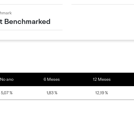
hmark
t Benchmarked
No ano
6 Meses
12 Meses
5,07 %
1,83 %
12,19 %