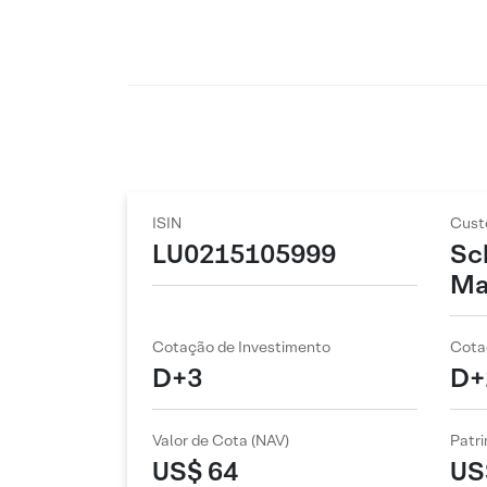
ISIN
Cust
LU0215105999
Sc
Ma
Cotação de Investimento
Cota
D+3
D+
Valor de Cota (NAV)
Patri
US$ 64
US