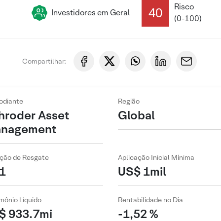
Risco
40
Investidores em Geral
(0-100)
Compartilhar:
odiante
Região
hroder Asset
Global
nagement
ção de Resgate
Aplicação Inicial Mínima
1
US$ 1mil
mônio Líquido
Rentabilidade no Dia
$ 933.7mi
-1,52 %