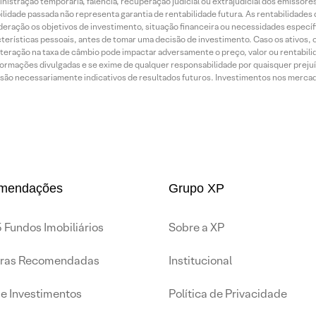
inistração temporária, falência, recuperação judicial ou extrajudicial dos emissor
idade passada não representa garantia de rentabilidade futura. As rentabilidades d
ração os objetivos de investimento, situação financeira ou necessidades específi
terísticas pessoais, antes de tomar uma decisão de investimento. Caso os ativos,
teração na taxa de câmbio pode impactar adversamente o preço, valor ou rentabili
rmações divulgadas e se exime de qualquer responsabilidade por quaisquer prejuíz
são necessariamente indicativos de resultados futuros. Investimentos nos mercados
mendações
Grupo XP
 Fundos Imobiliários
Sobre a XP
iras Recomendadas
Institucional
de Investimentos
Política de Privacidade