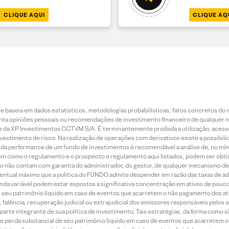
CLIQUE AQUI
CLIQUE AQ
 baseia em dados estatísticos, metodologias probabilísticas, fatos concretos do 
piniões pessoais ou recomendações de investimento financeiro de qualquer natu
da XP Investimentos CCTVM S/A. É terminantemente proibida a utilização, acesso
stimento de risco. Na realização de operações com derivativos existe a possibili
ão da performance de um fundo de investimentos é recomendável a análise de, no mí
bem como o regulamento e o prospecto e regulamento aqui listados, podem ser obt
nto não contam com garantia do administrador, do gestor, de qualquer mecanismo de
ntual máximo que a política do FUNDO admite despender em razão das taxas de ad
nda variável podem estar expostos a significativa concentração em ativos de pouc
de seu patrimônio líquido em caso de eventos que acarretem o não pagamento dos ativ
 falência, recuperação judicial ou extrajudicial dos emissores responsáveis pelos 
arte integrante de sua política de investimento. Tais estratégias, da forma como 
o de perda substancial de seu patrimônio líquido em caso de eventos que acarretem 