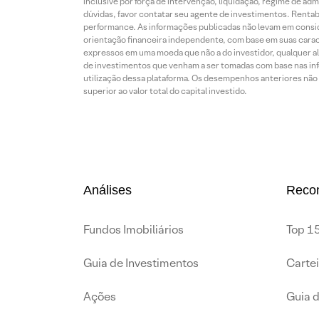
inclusive por força de intervenção, liquidação, regime de adm
dúvidas, favor contatar seu agente de investimentos. Rentabil
performance. As informações publicadas não levam em conside
orientação financeira independente, com base em suas carac
expressos em uma moeda que não a do investidor, qualquer al
de investimentos que venham a ser tomadas com base nas info
utilização dessa plataforma. Os desempenhos anteriores não 
superior ao valor total do capital investido.
Análises
Reco
Fundos Imobiliários
Top 15
Guia de Investimentos
Carte
Ações
Guia 