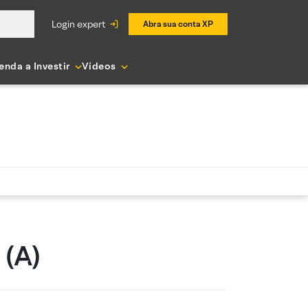
login expert
Abra sua conta XP
enda a Investir
Vídeos
 (A)