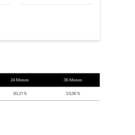
24 Meses
36 Meses
30,21 %
53,38 %