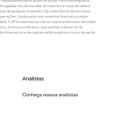
es responsáveis pelos ativos do fundo. Para informações e
ivulgadas não são líquidas de impostos e taxas de saída e
cas de qualquer investidor. Os investidores devem obter
 operações, fundos e/ou instrumentos financeiros sejam
dade. A XP Investimentos não se responsabiliza por decisões
os, diretos ou indiretos, que venham a decorrer da
 financeiros e de capitais estão sujeitos a riscos de perda
Analistas
Conheça nossos analistas