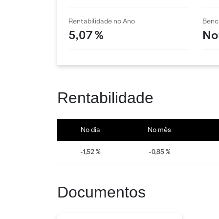
Rentabilidade no Ano
Benc
5,07 %
No
Rentabilidade
No dia
No mês
-1,52 %
-0,85 %
Documentos