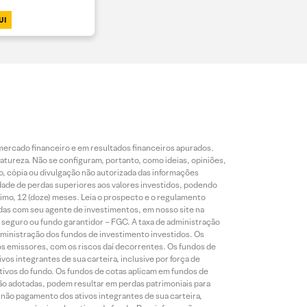
UI
mercado financeiro e em resultados financeiros apurados.
reza. Não se configuram, portanto, como ideias, opiniões,
, cópia ou divulgação não autorizada das informações
dade de perdas superiores aos valores investidos, podendo
nimo, 12 (doze) meses. Leia o prospecto e o regulamento
idas com seu agente de investimentos, em nosso site na
 seguro ou fundo garantidor – FGC. A taxa de administração
ministração dos fundos de investimento investidos. Os
os emissores, com os riscos daí decorrentes. Os fundos de
os integrantes de sua carteira, inclusive por força de
ativos do fundo. Os fundos de cotas aplicam em fundos de
são adotadas, podem resultar em perdas patrimoniais para
o não pagamento dos ativos integrantes de sua carteira,