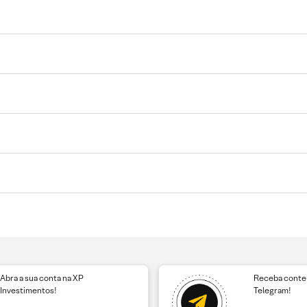
Abra a sua conta na XP
Receba conteú
Investimentos!
Telegram!