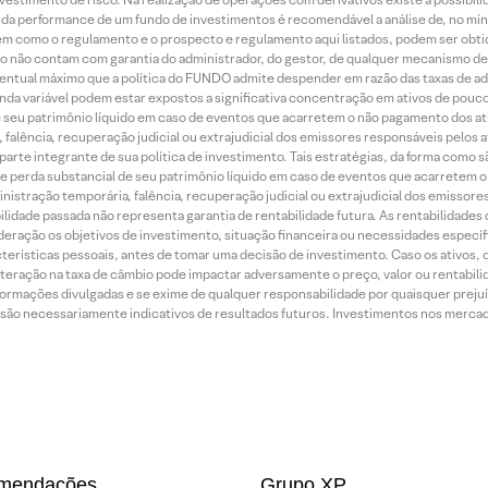
ão da performance de um fundo de investimentos é recomendável a análise de, no mí
bem como o regulamento e o prospecto e regulamento aqui listados, podem ser obt
nto não contam com garantia do administrador, do gestor, de qualquer mecanismo de
ntual máximo que a política do FUNDO admite despender em razão das taxas de ad
nda variável podem estar expostos a significativa concentração em ativos de pouc
de seu patrimônio líquido em caso de eventos que acarretem o não pagamento dos ativ
 falência, recuperação judicial ou extrajudicial dos emissores responsáveis pelos 
arte integrante de sua política de investimento. Tais estratégias, da forma como 
o de perda substancial de seu patrimônio líquido em caso de eventos que acarretem 
inistração temporária, falência, recuperação judicial ou extrajudicial dos emissor
idade passada não representa garantia de rentabilidade futura. As rentabilidades d
ração os objetivos de investimento, situação financeira ou necessidades específi
terísticas pessoais, antes de tomar uma decisão de investimento. Caso os ativos,
teração na taxa de câmbio pode impactar adversamente o preço, valor ou rentabili
rmações divulgadas e se exime de qualquer responsabilidade por quaisquer prejuíz
são necessariamente indicativos de resultados futuros. Investimentos nos mercados
mendações
Grupo XP