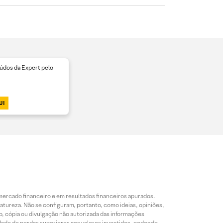
dos da Expert pelo
UI
mercado financeiro e em resultados financeiros apurados.
reza. Não se configuram, portanto, como ideias, opiniões,
, cópia ou divulgação não autorizada das informações
dade de perdas superiores aos valores investidos, podendo