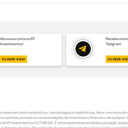
Abra a sua conta na XP
Receba conteú
Investimentos!
Telegram!
CLIQUE AQUI
CLIQUE AQ
 baseia em dados estatísticos, metodologias probabilísticas, fatos concretos do 
piniões pessoais ou recomendações de investimento financeiro de qualquer natu
da XP Investimentos CCTVM S/A. É terminantemente proibida a utilização, acesso
stimento de risco. Na realização de operações com derivativos existe a possibili