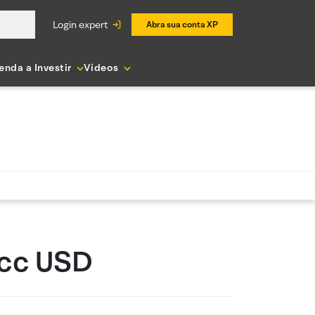
login expert
Abra sua conta XP
enda a Investir
Vídeos
Acc USD