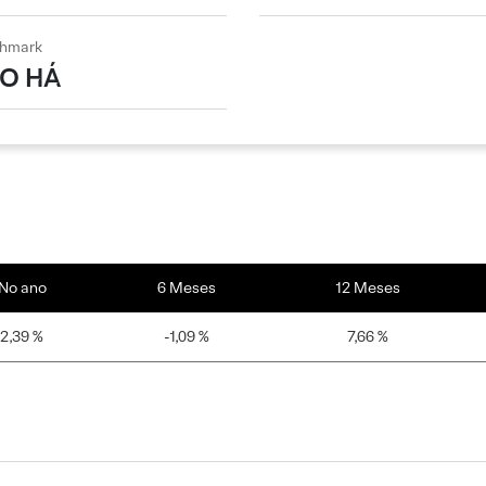
hmark
O HÁ
No ano
6 Meses
12 Meses
2,39 %
-1,09 %
7,66 %