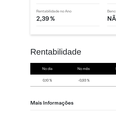
Rentabilidade no Ano
Benc
2,39 %
NÃ
Rentabilidade
No dia
No mês
0,10 %
-0,93 %
Mais Informações