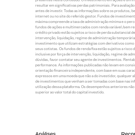
resultar em significativas perdas patrimoniais. Para avaliaç
antes de investir. Todas as informações sobre os produtos, 
internet ou no site do referido gestor. Fundos de investime
máxima compreende a taxa de administração mínima e o perce
fundos de ações e multimercados com renda variável /sem re
crédito privado estão sujeitos a risco de perda substancial 
intervenção, liquidação, regime de administração temporária,
investimento que utilizam estratégias com derivativos como p
seus cotistas. Os fundos de renda fixa estão sujeitos a risc
inclusive por força de intervenção, liquidação, regime de adm
dúvidas, favor contatar seu agente de investimentos. Rentabil
performance. As informações publicadas não levam em conside
orientação financeira independente, com base em suas carac
expressos em uma moeda que não a do investidor, qualquer al
de investimentos que venham a ser tomadas com base nas info
utilização dessa plataforma. Os desempenhos anteriores não 
superior ao valor total do capital investido.
Análises
Reco