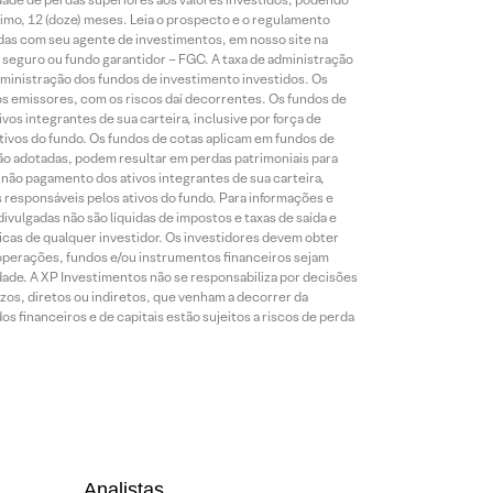
nimo, 12 (doze) meses. Leia o prospecto e o regulamento
idas com seu agente de investimentos, em nosso site na
 seguro ou fundo garantidor – FGC. A taxa de administração
ministração dos fundos de investimento investidos. Os
os emissores, com os riscos daí decorrentes. Os fundos de
os integrantes de sua carteira, inclusive por força de
ativos do fundo. Os fundos de cotas aplicam em fundos de
são adotadas, podem resultar em perdas patrimoniais para
o não pagamento dos ativos integrantes de sua carteira,
es responsáveis pelos ativos do fundo. Para informações e
ivulgadas não são líquidas de impostos e taxas de saída e
cas de qualquer investidor. Os investidores devem obter
 operações, fundos e/ou instrumentos financeiros sejam
dade. A XP Investimentos não se responsabiliza por decisões
os, diretos ou indiretos, que venham a decorrer da
 financeiros e de capitais estão sujeitos a riscos de perda
Analistas