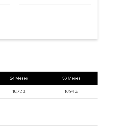
24 Meses
36 Meses
16,72 %
16,94 %