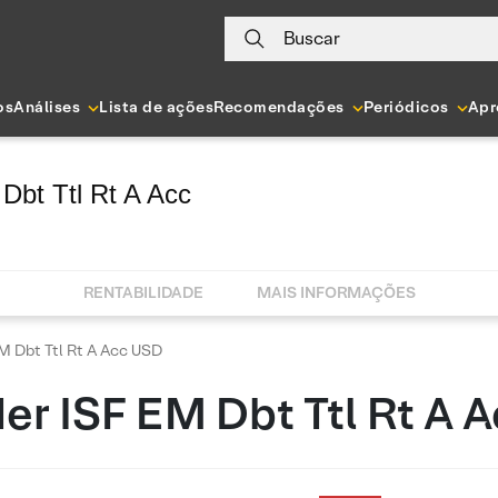
Buscar
os
Análises
Lista de ações
Recomendações
Periódicos
Apr
Dbt Ttl Rt A Acc
RENTABILIDADE
MAIS INFORMAÇÕES
M Dbt Ttl Rt A Acc USD
er ISF EM Dbt Ttl Rt A 